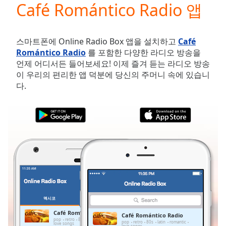
Café Romántico Radio 앱
Play
Video
Play
Skip
스마트폰에 Online Radio Box 앱을 설치하고
Café
Backward
Romántico Radio
를 포함한 다양한 라디오 방송을
Skip
언제 어디서든 들어보세요! 이제 즐겨 듣는 라디오 방송
Forward
이 우리의 편리한 앱 덕분에 당신의 주머니 속에 있습니
Mute
다.
Current
Time
0:00
/
Duration
-:-
Loaded
:
0.00%
Stream
Type
LIVE
Seek to
live,
currently
멕시코
즐겨찾기
behind
live
LIVE
Café Romántico Radio
Café Romántico Radio
Remaining
pop
retro
80s
latin
romantic
pop
retro
80s
latin
romantic
love songs
love songs