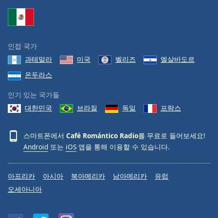
Family
Reset
인접 국가
Done
과테말라
미국
벨리즈
엘살바도르
Close
Modal
온두라스
Dialog
End
인기 있는 국가들
of
dialog
대한민국
브라질
독일
프랑스
window.
스마트폰에서
Café Romántico Radio
를 무료로 들어보세요!
Android
또는
iOS
앱을 통해 이용할 수 있습니다.
아프리카
아시아
북아메리카
남아메리카
유럽
오세아니아