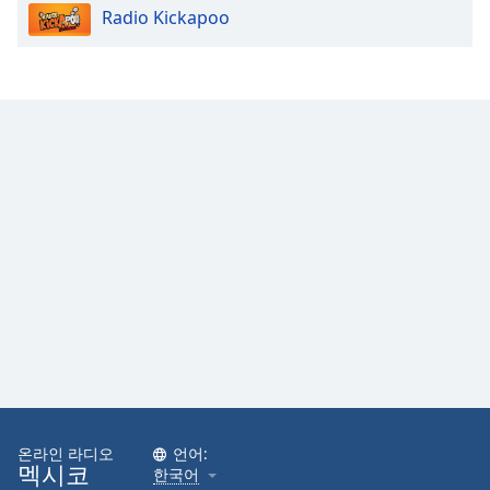
Radio Kickapoo
Opacity
Caption
Area
Background
Color
Opacity
Font
Size
Text
Edge
Style
온라인 라디오
언어:
멕시코
한국어
Font