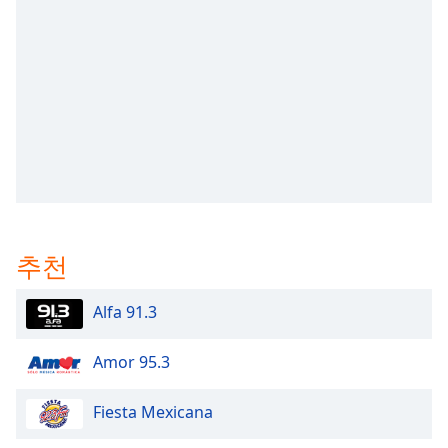
subtitles
settings
dialog
subtitles
off
,
selected
Audio
Track
Picture-
in-
Picture
추천
Fullscreen
This
is
Alfa 91.3
a
modal
Amor 95.3
window.
Fiesta Mexicana
Beginning
of