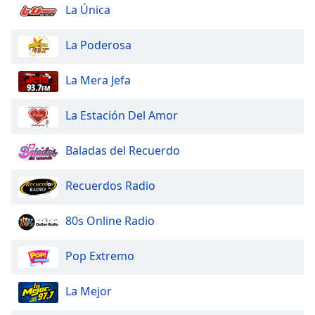
dialog
La Única
window.
Escape
La Poderosa
will
cancel
La Mera Jefa
and
close
La Estación Del Amor
the
window.
Baladas del Recuerdo
Text
Color
Recuerdos Radio
Opacity
80s Online Radio
Pop Extremo
Text
Background
La Mejor
Color