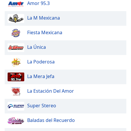
Beginning
Amor 95.3
of
dialog
La M Mexicana
window.
Escape
Fiesta Mexicana
will
cancel
and
La Única
close
the
La Poderosa
window.
La Mera Jefa
Text
Color
La Estación Del Amor
Opacity
Super Stereo
Text
Baladas del Recuerdo
Background