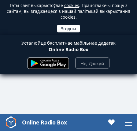
Гэты сайт выкарыстоўвае
cookies
. Працягваючы працу з
сайтам, вы згаджаецеся з нашай палітыкай выкарыстання
cookies.
Усталюйце бясплатнае мабільнае дадатак
Online Radio Box
Не, Дзякуй
Online Radio Box
Video
Player