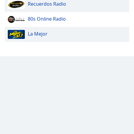
Color
Recuerdos Radio
Opacity
80s Online Radio
La Mejor
Caption
Area
Background
Color
Opacity
Font
Size
Text
Edge
Style