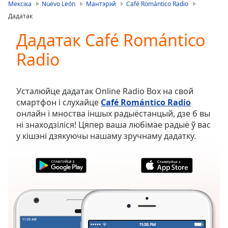
is
Мексіка
Nuevo León
Мантэрэй
Café Romántico Radio
loading.
Дадатак
Play
Video
Дадатак Café Romántico
Play
Radio
Skip
Backward
Skip
Forward
Усталюйце дадатак Online Radio Box на свой
Mute
смартфон і слухайце
Café Romántico Radio
Current
онлайн і мноства іншых радыёстанцый, дзе б вы
Time
0:00
ні знаходзіліся! Цяпер ваша любімае радыё ў вас
/
у кішэні дзякуючы нашаму зручнаму дадатку.
Duration
-:-
Loaded
:
0.00%
Stream
Type
LIVE
Seek to
live,
currently
behind
live
LIVE