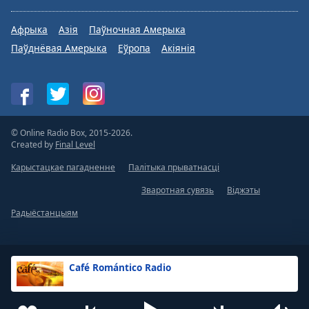
Афрыка
Азія
Паўночная Амерыка
Паўднёвая Амерыка
Еўропа
Акіянія
© Online Radio Box, 2015-2026.
Created by
Final Level
Карыстацкае пагадненне
Палітыка прыватнасці
Зваротная сувязь
Віджэты
Радыёстанцыям
Café Romántico Radio