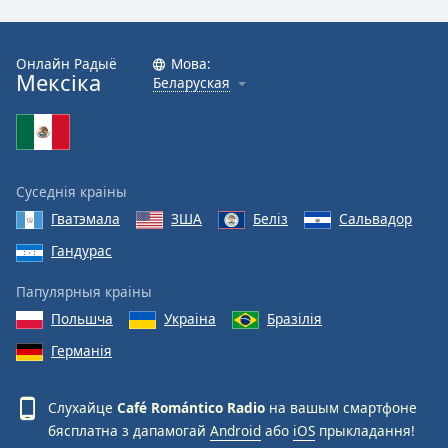
Font
Family
Онлайн Радыё
Мова:
Мексіка
Беларуская
Reset
Done
Close
Modal
Суседнія краіны
Dialog
End
Гватэмала
ЗША
Беліз
Сальвадор
of
Гандурас
dialog
window.
Папулярныя краіны
Польшча
Украіна
Бразілія
Германія
Слухайце
Café Romántico Radio
на вашым смартфоне
бясплатна з дапамогай
Android
або
iOS
прыкладання!