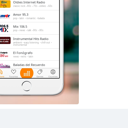
Oldies Internet Radio
classic rock
80s
70s
oldies
60s
Amor 95.3
pop
latin
romantic
balada
Mix 106.5
pop
news
talk
90s
80s
Instrumental Hits Radio
ambient
easy listening
chill-out
instrumental
El Fonógrafo
news
retro
latin
Baladas del Recuerdo
romantic
Universal Stereo
classic
oldies
hits
Stereorey
pop
news
talk
90s
80s
70s