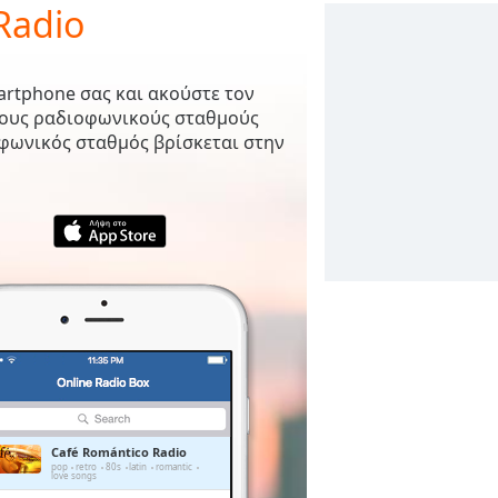
Radio
artphone σας και ακούστε τον
λους ραδιοφωνικούς σταθμούς
οφωνικός σταθμός βρίσκεται στην
Café Romántico Radio
pop
retro
80s
latin
romantic
love songs