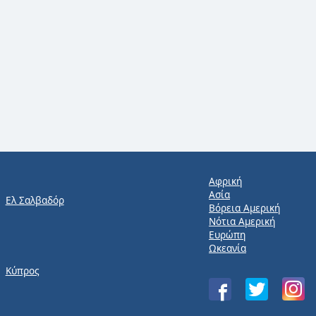
Αφρική
Ασία
Ελ Σαλβαδόρ
Βόρεια Αμερική
Νότια Αμερική
Ευρώπη
Ωκεανία
Κύπρος