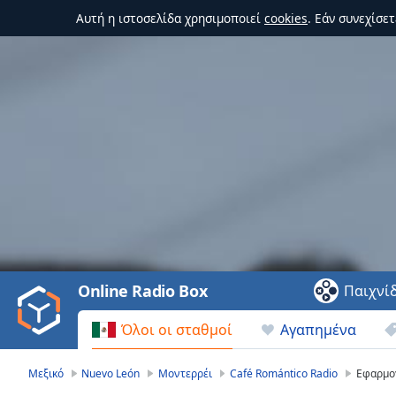
Αυτή η ιστοσελίδα χρησιμοποιεί
cookies
. Εάν συνεχίσε
Video
Player
is
loading.
Play
Video
Online Radio Box
Παιχνί
Play
Skip
Όλοι οι σταθμοί
Αγαπημένα
Backward
Skip
Forward
Μεξικό
Nuevo León
Μοντερρέι
Café Romántico Radio
Εφαρμο
Mute