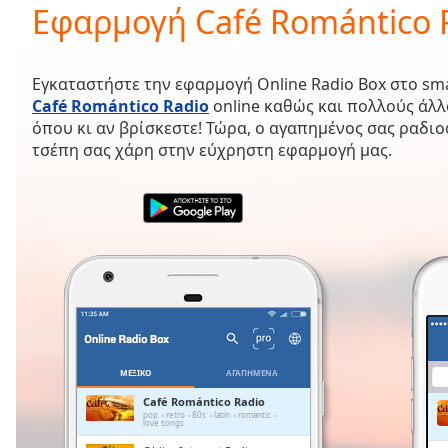
Current
Εφαρμογή Café Romántico 
Time
0:00
/
Duration
-:-
Εγκαταστήστε την εφαρμογή Online Radio Box στο sm
Loaded
:
Café Romántico Radio
online καθώς και πολλούς άλ
0.00%
όπου κι αν βρίσκεστε! Τώρα, ο αγαπημένος σας ραδι
0:00
τσέπη σας χάρη στην εύχρηστη εφαρμογή μας.
Stream
Type
LIVE
Seek to
live,
currently
behind
live
LIVE
Remaining
Time
-
-:-
1x
ΜΕΞΙΚΌ
ΑΓΑΠΗΜΈΝΑ
Playback
Café Romántico Radio
Rate
pop
retro
80s
latin
romantic
love songs