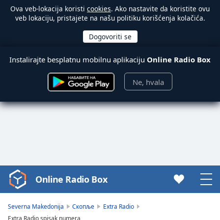
Ova veb-lokacija koristi
cookies
. Ako nastavite da koristite ovu
veb lokaciju, pristajete na našu politiku korišćenja kolačića.
Instalirajte besplatnu mobilnu aplikaciju
Online Radio Box
Ne, hvala
Online Radio Box
Video
Player
is
Severna Makedonija
Скопље
Extra Radio
loading.
Extra Radio spisak numera