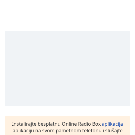
Time
-
-:-
1x
Playback
Rate
Chapters
Chapters
Descriptions
descriptions
off
,
selected
Subtitles
subtitles
settings
,
Instalirajte besplatnu Online Radio Box
aplikacija
opens
aplikaciju na svom pametnom telefonu i slušajte