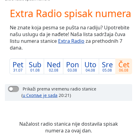
Play
Video
Extra Radio spisak numera
Play
Skip
Ne znate koja pesma se pušta na radiju? Upotrebite
Backward
našu uslugu da je nađete! Naša lista sadržaja čuva
Skip
Forward
listu numera stanice
Extra Radio
za prethodnih 7
Mute
dana.
Current
Time
0:00
Pet
Sub
Ned
Pon
Uto
Sre
Čet
/
31.07
01.08
02.08
03.08
04.08
05.08
06.08
Duration
-:-
Loaded
:
0.00%
Prikaži prema vremenu radio stanice
Stream
(
u Скопље je sada
20:21)
Type
LIVE
Seek to
live,
currently
behind
Nažalost radio stanica nije dostavila spisak
live
LIVE
numera za ovaj dan.
Remaining