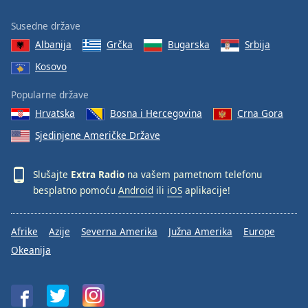
Family
Susedne države
Albanija
Grčka
Bugarska
Srbija
Reset
Kosovo
Done
Close
Popularne države
Modal
Dialog
Hrvatska
Bosna i Hercegovina
Crna Gora
End
Sjedinjene Američke Države
of
dialog
window.
Slušajte
Extra Radio
na vašem pametnom telefonu
besplatno pomoću
Android
ili
iOS
aplikacije!
Afrike
Azije
Severna Amerika
Južna Amerika
Europe
Okeanija