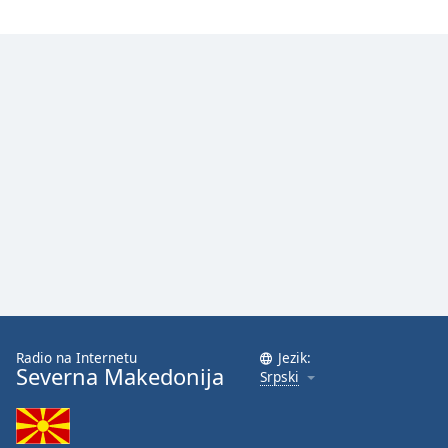
Opacity
Caption
Area
Background
Color
Opacity
Font
Size
Text
Radio na Internetu
Jezik:
Edge
Severna Makedonija
Srpski
Style
Font