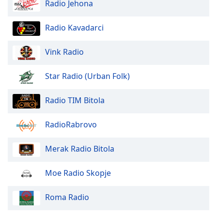
Radio Jehona
dialog
window.
Escape
Radio Kavadarci
will
cancel
Vink Radio
and
close
Star Radio (Urban Folk)
the
window.
Radio TIM Bitola
Text
Color
RadioRabrovo
Merak Radio Bitola
Opacity
Moe Radio Skopje
Text
Background
Roma Radio
Color