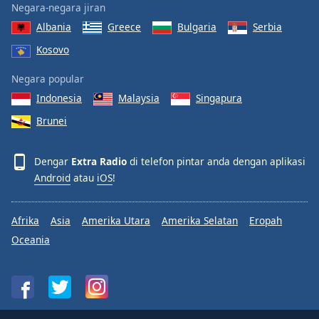
Negara-negara jiran
Font
Albania
Greece
Bulgaria
Serbia
Family
Kosovo
Reset
Negara popular
Done
Indonesia
Malaysia
Singapura
Close
Modal
Brunei
Dialog
End
of
Dengar
Extra Radio
di telefon pintar anda dengan aplikasi
dialog
Android
atau
iOS
!
window.
Afrika
Asia
Amerika Utara
Amerika Selatan
Eropah
Oceania