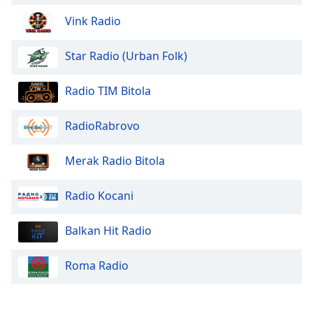
of
dialog
Vink Radio
window.
Escape
Star Radio (Urban Folk)
will
cancel
Radio TIM Bitola
and
close
RadioRabrovo
the
window.
Merak Radio Bitola
Text
Color
Radio Kocani
Balkan Hit Radio
Opacity
Roma Radio
Text
Background
Color