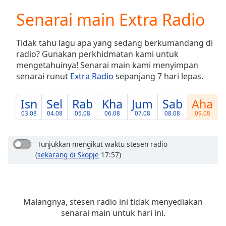
loading.
Senarai main Extra Radio
Play
Video
Play
Tidak tahu lagu apa yang sedang berkumandang di
Skip
radio? Gunakan perkhidmatan kami untuk
Backward
mengetahuinya! Senarai main kami menyimpan
Skip
Forward
senarai runut
Extra Radio
sepanjang 7 hari lepas.
Mute
Current
Isn
Sel
Rab
Kha
Jum
Sab
Aha
Time
0:00
03.08
04.08
05.08
06.08
07.08
08.08
09.08
/
Duration
-:-
Loaded
:
Tunjukkan mengikut waktu stesen radio
0.00%
(
sekarang di Skopje
17:57)
Stream
Type
LIVE
Seek to
live,
Malangnya, stesen radio ini tidak menyediakan
currently
behind
senarai main untuk hari ini.
live
LIVE