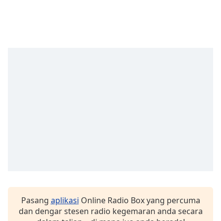
Remaining
Time
-
-:-
1x
Playback
Rate
Chapters
Chapters
Descriptions
descriptions
off
,
selected
Subtitles
subtitles
Pasang
aplikasi
Online Radio Box yang percuma
settings
,
dan dengar stesen radio kegemaran anda secara