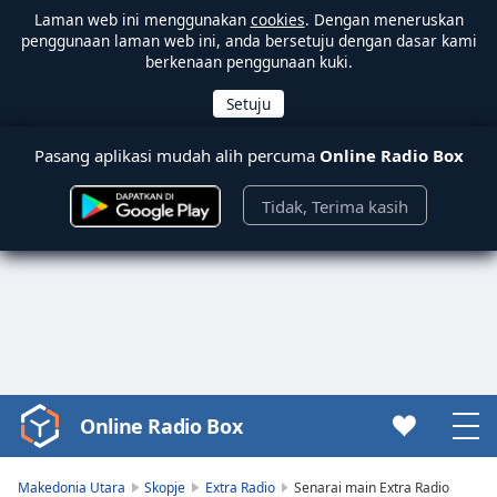
Laman web ini menggunakan
cookies
. Dengan meneruskan
penggunaan laman web ini, anda bersetuju dengan dasar kami
berkenaan penggunaan kuki.
Pasang aplikasi mudah alih percuma
Online Radio Box
Tidak, Terima kasih
Online Radio Box
Video
Player
is
Makedonia Utara
Skopje
Extra Radio
Senarai main Extra Radio