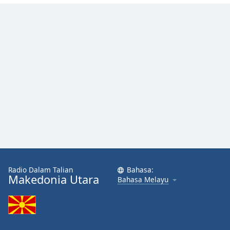
Opacity
Caption
Area
Background
Color
Opacity
Font
Size
Radio Dalam Talian
Bahasa:
Makedonia Utara
Bahasa Melayu
Text
Edge
Style