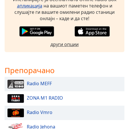
opens
апликација
на вашиот паметен телефон и
subtitles
слушајте ги вашите омилени радио станици
settings
онлајн – каде и да сте!
dialog
subtitles
off
,
selected
други опции
Audio
Track
Препорачано
Picture-
in-
Picture
Radio MEFF
Fullscreen
This
is
ZONA M1 RADIO
a
modal
Radio Vmro
window.
Radio Jehona