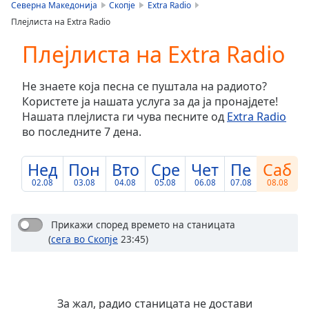
is
Северна Македонија
Скопје
Extra Radio
loading.
Плејлиста на Extra Radio
Play
Video
Плејлиста на Extra Radio
Play
Skip
Не знаете која песна се пуштала на радиото?
Backward
Користете ја нашата услуга за да ја пронајдете!
Skip
Forward
Нашата плејлиста ги чува песните од
Extra Radio
Mute
во последните 7 дена.
Current
Time
0:00
Нед
Пон
Вто
Сре
Чет
Пе
Саб
/
02.08
03.08
04.08
05.08
06.08
07.08
08.08
Duration
-:-
Loaded
:
0.00%
Прикажи според времето на станицата
Stream
(
сега во Скопје
23:45)
Type
LIVE
Seek to
live,
currently
behind
За жал, радио станицата не достави
live
LIVE