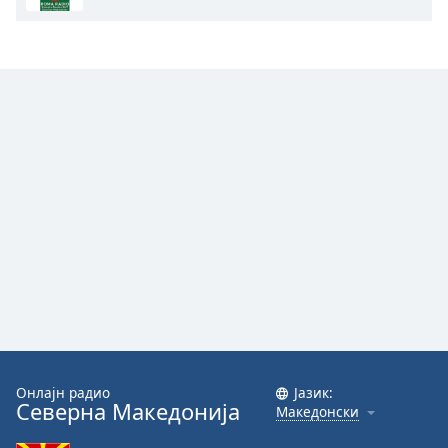
Color
Opacity
Caption
Area
Background
Color
Opacity
Font
Size
Text
Онлајн радио
Јазик:
Edge
Северна Македонија
Македонски
Style