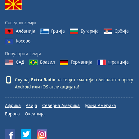
Font
Family
Соседни земји
Албанија
Грција
Бугарија
Србија
Reset
Косово
Done
Close
Популарни земји
Modal
Dialog
САД
Бразил
Германија
Франција
End
of
dialog
Слушај
Extra Radio
на твојот смартфон бесплатно преку
window.
Android
или
iOS
апликацијата!
Африка
Азија
Северна Америка
Јужна Америка
Европа
Океанија