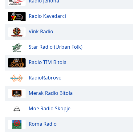
Radio Jehona
of
dialog
window.
Radio Kavadarci
Escape
will
Vink Radio
cancel
and
Star Radio (Urban Folk)
close
the
Radio TIM Bitola
window.
Text
RadioRabrovo
Color
Merak Radio Bitola
Opacity
Moe Radio Skopje
Text
Roma Radio
Background
Color