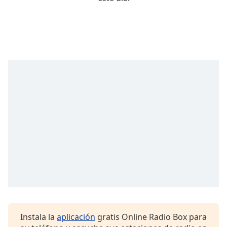
Remaining
Time
-
-:-
1x
Playback
Rate
Chapters
Chapters
Descriptions
descriptions
off
,
selected
Subtitles
subtitles
settings
,
Instala la
aplicación
gratis Online Radio Box para