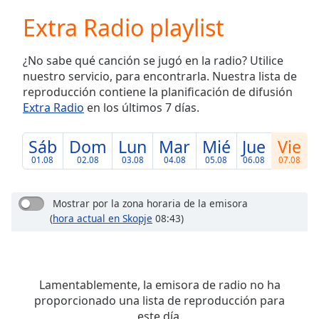
loading.
Extra Radio playlist
Play
Video
Play
¿No sabe qué canción se jugó en la radio? Utilice
Skip
nuestro servicio, para encontrarla. Nuestra lista de
Backward
reproducción contiene la planificación de difusión
Skip
Forward
Extra Radio
en los últimos 7 días.
Mute
Current
Sáb
Dom
Lun
Mar
Mié
Jue
Vie
Time
0:00
01.08
02.08
03.08
04.08
05.08
06.08
07.08
/
Duration
-:-
Loaded
:
Mostrar por la zona horaria de la emisora
0.00%
(
hora actual en Skopje
08:43)
Stream
Type
LIVE
Seek to
live,
Lamentablemente, la emisora de radio no ha
currently
behind
proporcionado una lista de reproducción para
live
LIVE
este día.