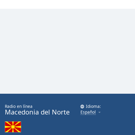
Opacity
Caption
Area
Background
Color
Opacity
Font
Size
Radio en línea
Idioma:
Text
Macedonia del Norte
Español
Edge
Style