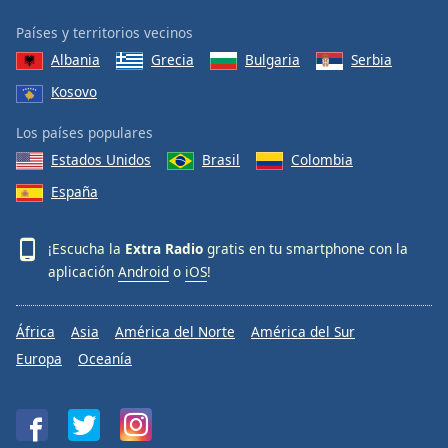
Font
Países y territorios vecinos
Family
Albania
Grecia
Bulgaria
Serbia
Kosovo
Reset
Done
Los países populares
Close
Estados Unidos
Brasil
Colombia
Modal
Dialog
España
End
of
dialog
¡Escucha la
Extra Radio
gratis en tu smartphone con la
window.
aplicación
Android
o
iOS
!
África
Asia
América del Norte
América del Sur
Europa
Oceanía