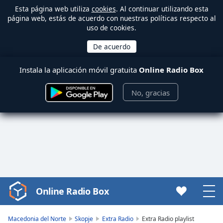
Esta página web utiliza
cookies
. Al continuar utilizando esta
página web, estás de acuerdo con nuestras políticas respecto al
uso de cookies.
Instala la aplicación móvil gratuita
Online Radio Box
No, gracias
Online Radio Box
Video
Player
is
Macedonia del Norte
Skopje
Extra Radio
Extra Radio playlist