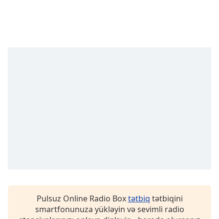
Remaining
Time
-
-:-
1x
Playback
Rate
Chapters
Chapters
Descriptions
descriptions
off
,
selected
Subtitles
subtitles
Pulsuz Online Radio Box
tətbiq
tətbiqini
settings
,
smartfonunuza yükləyin və sevimli radio