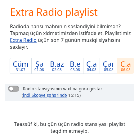
loading.
Extra Radio playlist
Play
Video
Play
Radioda hansı mahnının səsləndiyini bilmirsən?
Skip
Tapmaq üçün xidmətimizdən istifadə et! Playlistimiz
Backward
Extra Radio
üçün son 7 günün musiqi siyahısını
Skip
Forward
saxlayır.
Mute
Current
Cüm
Şə
B.az
B.e
Ç.a
Çər
C.a
Time
0:00
31.07
01.08
02.08
03.08
04.08
05.08
06.08
/
Duration
-:-
Loaded
:
Radio stansiyasının vaxtına görə göstər
0.00%
(
indi Skopye şəhərində
15:15)
Stream
Type
LIVE
Seek to
live,
Təəssüf ki, bu gün üçün radio stansiyası playlist
currently
behind
təqdim etməyib.
live
LIVE