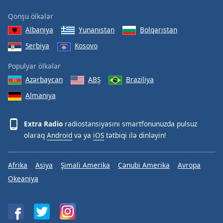
Font
Qonşu ölkələr
Family
Albaniya
Yunanıstan
Bolqarıstan
Serbiya
Kosovo
Reset
Done
Populyar ölkələr
Close
Azərbaycan
ABŞ
Braziliya
Modal
Dialog
Almaniya
End
of
dialog
Extra Radio
radiostansiyasını smartfonunuzda pulsuz
window.
olaraq
Android
və ya
iOS
tətbiqi ilə dinləyin!
Afrika
Asiya
Şimali Amerika
Cənubi Amerika
Avropa
Okeaniya