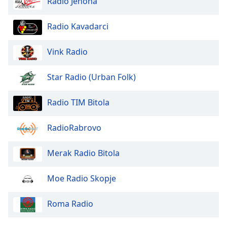
Radio Jehona
of
dialog
window.
Radio Kavadarci
Escape
will
Vink Radio
cancel
and
Star Radio (Urban Folk)
close
the
Radio TIM Bitola
window.
Text
RadioRabrovo
Color
Merak Radio Bitola
Opacity
Moe Radio Skopje
Text
Roma Radio
Background
Color