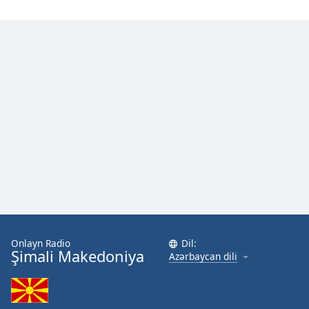
Opacity
Caption
Area
Background
Color
Opacity
Font
Size
Onlayn Radio
Dil:
Text
Şimali Makedoniya
Azərbaycan dili
Edge
Style