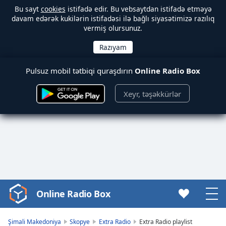
Bu sayt
cookies
istifadə edir. Bu vebsaytdan istifadə etməyə
davam edərək kukilərin istifadəsi ilə bağlı siyasətimizə razılıq
vermiş olursunuz.
Pulsuz mobil tətbiqi quraşdırın
Online Radio Box
Xeyr, təşəkkürlər
Online Radio Box
Video
Player
is
Şimali Makedoniya
Skopye
Extra Radio
Extra Radio playlist