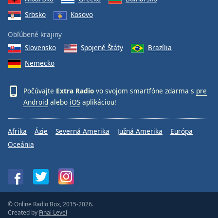
Font
Srbsko
Kosovo
Family
Obľúbené krajiny
Slovensko
Spojené Štáty
Brazília
Reset
Done
Nemecko
Close
Modal
Dialog
Počúvajte
Extra Radio
vo svojom smartfóne zdarma s
pre
End
Android
alebo
iOS
aplikáciou!
of
dialog
window.
Afrika
Ázie
Severná Amerika
Južná Amerika
Európa
Oceánia
© Online Radio Box, 2015-2026.
Created by
Final Level