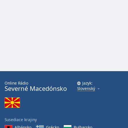
Opacity
Caption
Area
Background
Color
Opacity
Font
Online Rádio
Jazyk:
Severné Macedónsko
Size
Slovenský
Text
Edge
Style
Susediace krajiny
Albánsko
Grécko
Bulharsko