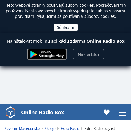
Tieto webové stránky používajú súbory
cookies
. Pokračovaním v
používaní týchto webových stránok vyjadrujete súhlas s našimi
pravidlami týkajúcimi sa používania súborov cookies.
Nainštalovať mobilnú aplikáciu zdarma
Online Radio Box
Nie, vďaka
Online Radio Box
Video
Player
is
Severné Macedónsko
Skopje
Extra Radio
Extra Radio playlist