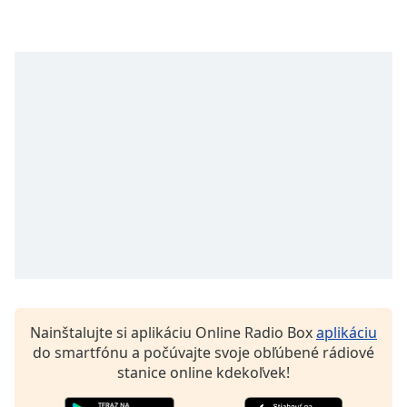
Remaining
Time
-
-:-
1x
Playback
Rate
Chapters
Chapters
Descriptions
descriptions
off
,
selected
Nainštalujte si aplikáciu Online Radio Box
aplikáciu
Subtitles
do smartfónu a počúvajte svoje obľúbené rádiové
subtitles
stanice online kdekoľvek!
settings
,