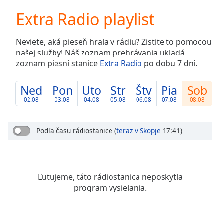
loading.
Extra Radio playlist
Play
Video
Play
Neviete, aká pieseň hrala v rádiu? Zistite to pomocou
Skip
našej služby! Náš zoznam prehrávania ukladá
Backward
zoznam piesní stanice
Extra Radio
po dobu 7 dní.
Skip
Forward
Mute
Ned
Pon
Uto
Str
Štv
Pia
Sob
Current
02.08
03.08
04.08
05.08
06.08
07.08
08.08
Time
0:00
/
Duration
-:-
Podľa času rádiostanice
(
teraz v Skopje
17:41)
Loaded
:
0.00%
Stream
Type
LIVE
Ľutujeme, táto rádiostanica neposkytla
Seek to
program vysielania.
live,
currently
behind
live
LIVE