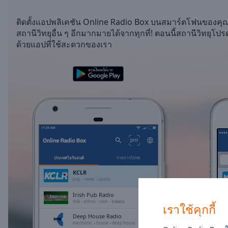
/
Duration
-:-
ติดตั้งแอปพลิเคชัน Online Radio Box บนสมาร์ตโฟนของคุ
Loaded
:
สถานีวิทยุอื่น ๆ อีกมากมายได้จากทุกที่! ตอนนี้สถานีวิทยุ
0.00%
ด้วยแอปที่ใช้สะดวกของเรา
0:00
Stream
Type
LIVE
Seek to
live,
currently
behind
live
LIVE
Remaining
Time
-
-:-
ประเทศไอร์แลนด์
รายการโปรด
1x
KCLR
pop
news
sports
Playback
Rate
Irish Pub Radio
folk
ethnic
irish
balada
เราใช้คุกกี้
Chapters
Deep House Radio
electronic
house
deep house