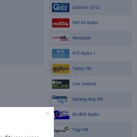
Dublin's Q102
FM104 Radio
Newstalk
RTÉ Radio 1
Today FM
Live Ireland
Galway Bay FM
Birdhill Radio
Tipp FM