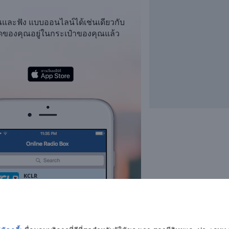
ณและฟัง
แบบออนไลน์ได้เช่นเดียวกับ
โปรดของคุณอยู่ในกระเป๋าของคุณแล้ว
KCLR
pop
news
sports
Irish Pub Radio
folk
ethnic
irish
balada
Deep House Radio
electronic
house
deep house