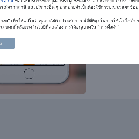
ช้คุกกี้เ
พื่อมอบบริการที่ดีที่สุดสำหรับผู้ใช้ของเรา สถานีวิทยุและประเภทเ
จารณ์จากสถานี และบริการอื่น ๆ มากมายจำเป็นต้องใช้การประมวลผลข้อ
Newstalk
news
talk
ลง" เพื่อให้แน่ใจว่าคุณจะได้รับประสบการณ์ที่ดีที่สุดในการใช้เว็บไซต์ขอ
Sunshine 106.8
soul
soft pop
adult contemporary
ภทคุกกี้หรือเทคโนโลยีที่คุณต้องการให้อนุญาตใน "การตั้งค่า"
Irish Country Music Radio
folk
country
ง
TrancePulse Dublin
dance
electronic
trance
progressive trance
Live Ireland
news
folk
celtic
Today FM
rock
pop
top40
adult contemporary