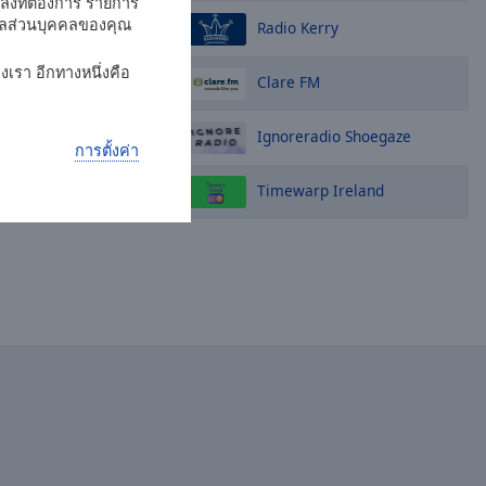
พลงที่ต้องการ รายการ
มูลส่วนบุคคลของคุณ
Radio Kerry
งเรา อีกทางหนึ่งคือ
Clare FM
Ignoreradio Shoegaze
การตั้งค่า
Timewarp Ireland