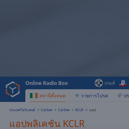
Video
Player
is
loading.
Play
Video
Online Radio Box
เกมส์
Play
Skip
สถานีทั้งหมด
รายการโปรด
ปร
Backward
Skip
Forward
ประเทศไอร์แลนด์
Carlow
Carlow
KCLR
แอป
Mute
Current
แอปพลิเคชัน KCLR
Time
0:00