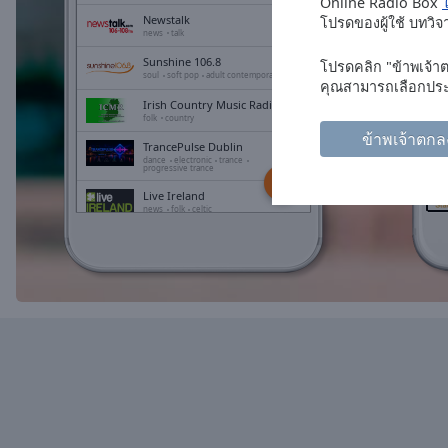
Chapters
Online Radio Box
ใ
Newstalk
โปรดของผู้ใช้ บทวิ
news
talk
Descriptions
Sunshine 106.8
โปรดคลิก "ข้าพเจ้าตก
descriptions
soul
soft pop
adult contemporary
คุณสามารถเลือกประเ
off
,
Irish Country Music Radio
folk
country
selected
ข้าพเจ้าตกล
TrancePulse Dublin
dance
electronic
trance
Subtitles
progressive trance
Live Ireland
subtitles
news
folk
celtic
settings
,
Today FM
opens
rock
pop
top40
adult contemporary
subtitles
settings
dialog
subtitles
off
,
selected
Audio
Track