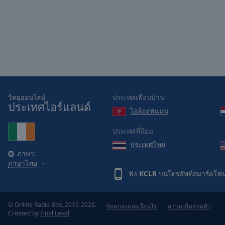
Picture-
in-
Picture
Fullscreen
This
is
a
modal
window.
วิทยุออนไลน์
ประเทศเพื่อนบ้าน
ประเทศไอร์แลนด์
ไอล์ออฟแมน
Beginning
of
ประเทศที่นิยม
dialog
ประเทศไทย
window.
ภาษา:
Escape
ภาษาไทย
will
ฟัง
KCLR
บนโทรศัพท์สมาร์ตโฟน
cancel
and
close
© Online Radio Box, 2015-2026.
ข้อตกลงและเงื่อนไข
ความเป็นส่วนตัว
Created by
Final Level
the