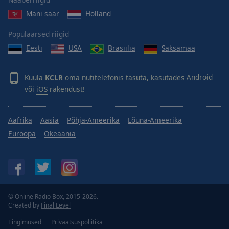
Done
Mani saar
Holland
Close
Modal
Dialog
Populaarsed riigid
End
Eesti
USA
Brasiilia
Saksamaa
of
dialog
window.
Kuula
KCLR
oma nutitelefonis tasuta, kasutades
Android
või
iOS
rakendust!
Aafrika
Aasia
Põhja-Ameerika
Lõuna-Ameerika
Euroopa
Okeaania
© Online Radio Box, 2015-2026.
Created by
Final Level
Tingimused
Privaatsuspoliitika