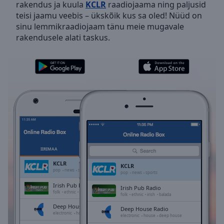
rakendus ja kuula
KCLR
raadiojaama ning paljusid
Skip
teisi jaamu veebis – ükskõik kus sa oled! Nüüd on
Forward
sinu lemmikraadiojaam tänu meie mugavale
Mute
rakendusele alati taskus.
Current
Time
0:00
/
Duration
-:-
Loaded
:
0.00%
Stream
Type
LIVE
Seek to
live,
currently
IIRIMAA
LEMMIKUD
behind
live
LIVE
KCLR
KCLR
Remaining
pop
news
sports
pop
news
sports
Time
-
Irish Pub Radio
Irish Pub Radio
-:-
folk
ethnic
irish
balada
folk
ethnic
irish
balada
Deep House Radio
Deep House Radio
1x
electronic
house
deep house
electronic
house
deep house