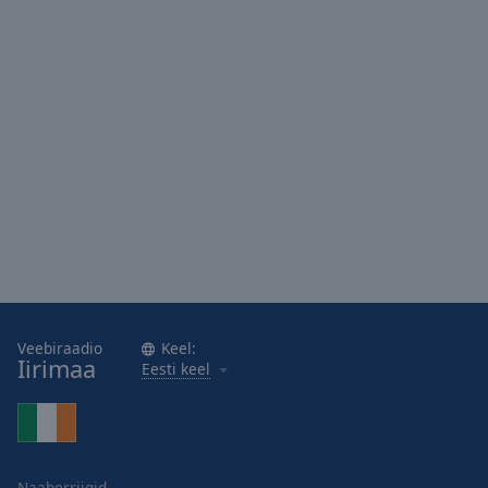
Area
Background
Color
Opacity
Font
Size
Text
Edge
Style
Veebiraadio
Keel:
Iirimaa
Eesti keel
Font
Family
Reset
Naaberriigid