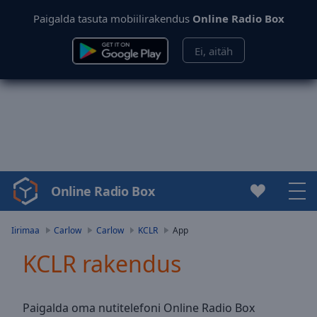
Paigalda tasuta mobiilirakendus
Online Radio Box
Ei, aitäh
Online Radio Box
Video
Player
is
Iirimaa
Carlow
Carlow
KCLR
App
loading.
KCLR rakendus
Play
Video
Play
Skip
Paigalda oma nutitelefoni Online Radio Box
Backward