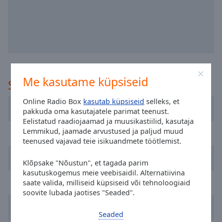
selected
Audio
Track
Picture-
in-
Picture
Me kasutame küpsiseid
Soovitatud
Fullscreen
This
Online Radio Box
kasutab küpsiseid
selleks, et
is
Dublin's Q102
pakkuda oma kasutajatele parimat teenust.
a
Eelistatud raadiojaamad ja muusikastiilid, kasutaja
modal
Lemmikud, jaamade arvustused ja paljud muud
FM104 Radio
window.
teenused vajavad teie isikuandmete töötlemist.
Newstalk
Beginning
Klõpsake "Nõustun", et tagada parim
of
kasutuskogemus meie veebisaidil. Alternatiivina
dialog
RTÉ Radio 1
saate valida, milliseid küpsiseid või tehnoloogiaid
window.
soovite lubada jaotises "Seaded".
Escape
Today FM
will
Seaded