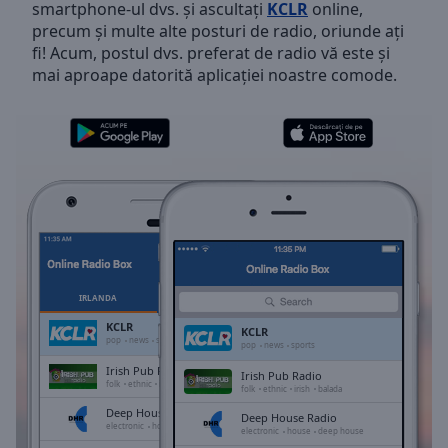
smartphone-ul dvs. și ascultați
KCLR
online,
Skip
precum și multe alte posturi de radio, oriunde ați
Forward
fi! Acum, postul dvs. preferat de radio vă este și
Mute
mai aproape datorită aplicației noastre comode.
Current
Time
0:00
/
Duration
-:-
Loaded
:
0.00%
Stream
Type
LIVE
Seek to
live,
currently
IRLANDA
FAVORITE
behind
live
LIVE
KCLR
KCLR
Remaining
pop
news
sports
pop
news
sports
Time
-
Irish Pub Radio
Irish Pub Radio
-:-
folk
ethnic
irish
balada
folk
ethnic
irish
balada
Deep House Radio
Deep House Radio
1x
electronic
house
deep house
electronic
house
deep house