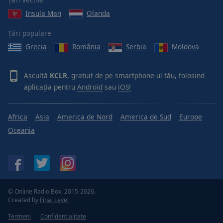
Done
Insula Man
Olanda
Close
Modal
Dialog
Țări populare
End
Grecia
România
Serbia
Moldova
of
dialog
window.
Ascultă
KCLR
, gratuit de pe smartphone-ul tău, folosind
aplicația pentru
Android
sau
iOS!
Africa
Asia
America de Nord
America de Sud
Europe
Oceania
© Online Radio Box, 2015-2026.
Created by
Final Level
Termeni
Confidențialitate