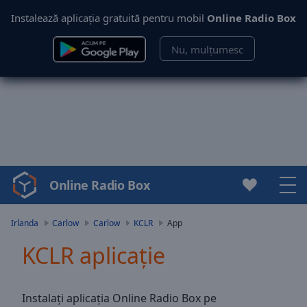
Instalează aplicația gratuită pentru mobil
Online Radio Box
Nu, mulțumesc
Online Radio Box
Video
Player
is
Irlanda
Carlow
Carlow
KCLR
App
loading.
KCLR aplicație
Play
Video
Play
Skip
Instalați aplicația Online Radio Box pe
Backward