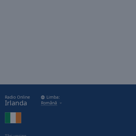
Area
Background
Color
Opacity
Font
Size
Text
Edge
Style
Radio Online
Limba:
Irlanda
Română
Font
Family
Reset
Țări vecine