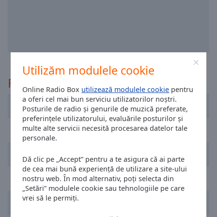
selected
Audio
Track
Picture-
in-
Utilizăm modulele cookie
Picture
Recomandat
Fullscreen
Online Radio Box
utilizează modulele cookie
pentru
This
a oferi cel mai bun serviciu utilizatorilor noștri.
is
Dublin's Q102
Posturile de radio și genurile de muzică preferate,
a
preferințele utilizatorului, evaluările posturilor și
modal
multe alte servicii necesită procesarea datelor tale
FM104 Radio
window.
personale.
Newstalk
Beginning
Dă clic pe „Accept” pentru a te asigura că ai parte
of
de cea mai bună experiență de utilizare a site-ului
dialog
RTÉ Radio 1
nostru web. În mod alternativ, poți selecta din
window.
„Setări” modulele cookie sau tehnologiile pe care
Escape
vrei să le permiți.
Today FM
will