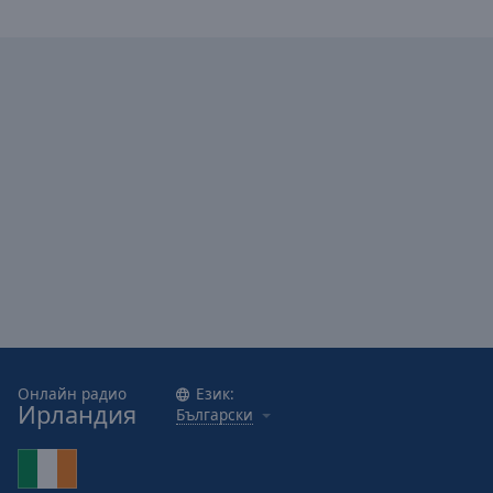
Caption
Area
Background
Color
Opacity
Font
Size
Text
Edge
Style
Онлайн радио
Език:
Font
Ирландия
Български
Family