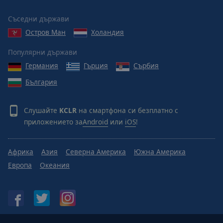
Reset
Done
Съседни държави
Close
Modal
Остров Ман
Холандия
Dialog
End
Популярни държави
of
Германия
Гърция
Сърбия
dialog
window.
България
Слушайте
KCLR
на смартфона си безплатно с
приложението за
Android
или
iOS
!
Африка
Азия
Северна Америка
Южна Америка
Европа
Океания