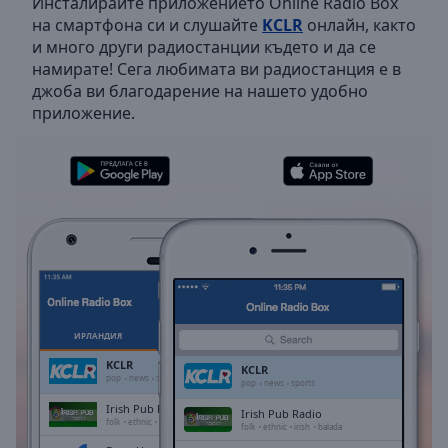
Инсталирайте приложението Online Radio Box
Backward
на смартфона си и слушайте
KCLR
онлайн, както
Skip
и много други радиостанции където и да се
Forward
намирате! Сега любимата ви радиостанция е в
Mute
джоба ви благодарение на нашето удобно
Current
приложение.
Time
0:00
/
Duration
-:-
Loaded
:
0.00%
Stream
Type
LIVE
Seek to
live,
currently
behind
live
LIVE
ИРЛАНДИЯ
ЛЮБИМИ
Remaining
KCLR
KCLR
Time
-
pop
news
sports
pop
news
sports
-:-
Irish Pub Radio
Irish Pub Radio
folk
ethnic
irish
balada
folk
ethnic
irish
balada
1x