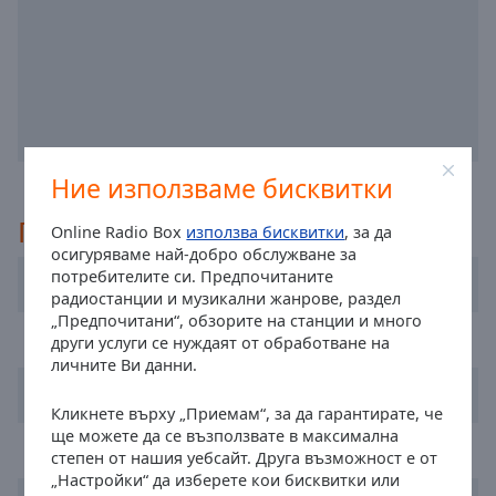
off
,
selected
Audio
Track
Picture-
in-
Picture
Ние използваме бисквитки
Fullscreen
This
Препоръчано
Online Radio Box
използва бисквитки
, за да
is
осигуряваме най-добро обслужване за
a
потребителите си. Предпочитаните
Dublin's Q102
modal
радиостанции и музикални жанрове, раздел
window.
„Предпочитани“, обзорите на станции и много
FM104 Radio
други услуги се нуждаят от обработване на
личните Ви данни.
Beginning
Newstalk
of
Кликнете върху „Приемам“, за да гарантирате, че
dialog
ще можете да се възползвате в максимална
window.
RTÉ Radio 1
степен от нашия уебсайт. Друга възможност е от
Escape
„Настройки“ да изберете кои бисквитки или
will