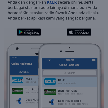
Anda dan dengarkan
KCLR
secara online, serta
Skip
berbagai stasiun radio lainnya di mana pun Anda
Forward
berada! Kini stasiun radio favorit Anda ada di saku
Mute
Anda berkat aplikasi kami yang sangat berguna.
Current
Time
0:00
/
Duration
-:-
Loaded
:
0.00%
Stream
Type
LIVE
Seek to
live,
currently
IRLANDIA
FAVORIT
behind
live
LIVE
KCLR
KCLR
Remaining
pop
news
sports
pop
news
sports
Time
-
Irish Pub Radio
Irish Pub Radio
-:-
folk
ethnic
irish
balada
folk
ethnic
irish
balada
Deep House Radio
Deep House Radio
1x
electronic
house
deep house
electronic
house
deep house