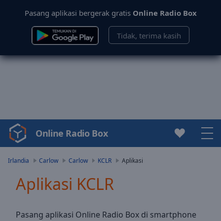
Pasang aplikasi bergerak gratis
Online Radio Box
Tidak, terima kasih
Online Radio Box
Video
Player
is
Irlandia
Carlow
Carlow
KCLR
Aplikasi
loading.
Aplikasi KCLR
Play
Video
Play
Skip
Pasang aplikasi Online Radio Box di smartphone
Backward