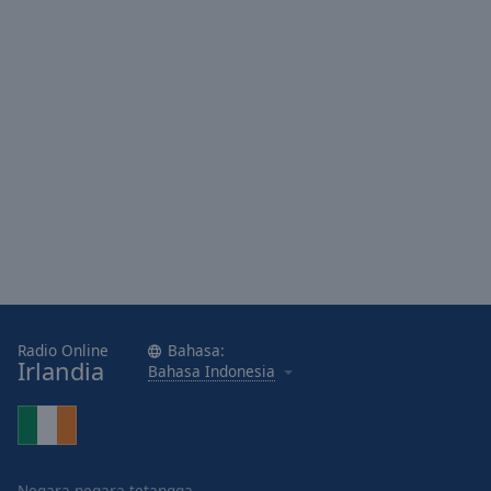
Area
Background
Color
Opacity
Font
Size
Text
Edge
Style
Radio Online
Bahasa:
Irlandia
Bahasa Indonesia
Font
Family
Reset
Negara-negara tetangga