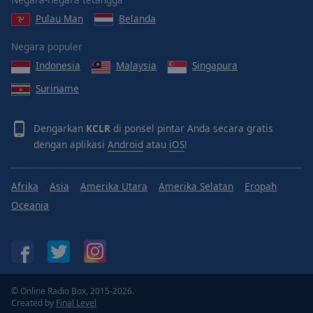
Done
Pulau Man
Belanda
Close
Modal
Dialog
Negara populer
End
Indonesia
Malaysia
Singapura
of
dialog
Suriname
window.
Dengarkan
KCLR
di ponsel pintar Anda secara gratis
dengan aplikasi
Android
atau
iOS
!
Afrika
Asia
Amerika Utara
Amerika Selatan
Eropah
Oceania
© Online Radio Box, 2015-2026.
Created by
Final Level