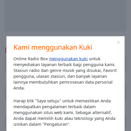
selected
Audio
Track
Picture-
in-
Picture
Kami menggunakan Kuki
Direkomendasikan
Fullscreen
This
Online Radio Box
menggunakan kuki
untuk
is
Dublin's Q102
menyediakan layanan terbaik bagi pengguna kami.
a
Stasiun radio dan genre musik yang disukai, Favorit
modal
pengguna, ulasan stasiun, dan banyak layanan
FM104 Radio
window.
lainnya membutuhkan pemrosesan data personal
Anda.
Newstalk
Beginning
of
Harap klik "Saya setuju" untuk memastikan Anda
dialog
mendapatkan pengalaman terbaik dalam
RTÉ Radio 1
menggunakan situs web kami. Sebagai alternatif,
window.
Anda dapat memilih kuki atau teknologi yang Anda
Escape
Today FM
izinkan dalam "Pengaturan".
will