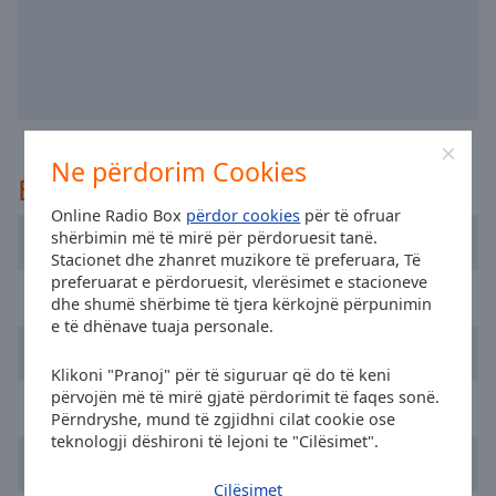
selected
Audio
Track
Picture-
in-
Picture
Ne përdorim Cookies
E rekomanduar
Fullscreen
This
Online Radio Box
përdor cookies
për të ofruar
is
shërbimin më të mirë për përdoruesit tanë.
Dublin's Q102
a
Stacionet dhe zhanret muzikore të preferuara, Të
modal
preferuarat e përdoruesit, vlerësimet e stacioneve
FM104 Radio
window.
dhe shumë shërbime të tjera kërkojnë përpunimin
e të dhënave tuaja personale.
Newstalk
Beginning
Klikoni "Pranoj" për të siguruar që do të keni
of
përvojën më të mirë gjatë përdorimit të faqes sonë.
dialog
RTÉ Radio 1
Përndryshe, mund të zgjidhni cilat cookie ose
window.
teknologji dëshironi të lejoni te "Cilësimet".
Escape
Today FM
will
Cilësimet