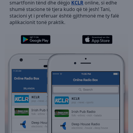
smartfonin tënd dhe dëgjo
KCLR
online, si edhe
Skip
shumë stacione të tjera kudo që të jesh! Tani,
Forward
stacioni yt i preferuar është gjithmonë me ty falë
Mute
aplikacionit tonë praktik.
Current
Time
0:00
/
Duration
-:-
Loaded
:
0.00%
Stream
Type
LIVE
Seek to
live,
currently
IRLANDA
TË PREFERUARAT
behind
live
LIVE
KCLR
KCLR
Remaining
pop
news
sports
pop
news
sports
Time
-
Irish Pub Radio
Irish Pub Radio
-:-
folk
ethnic
irish
balada
folk
ethnic
irish
balada
Deep House Radio
Deep House Radio
1x
electronic
house
deep house
electronic
house
deep house