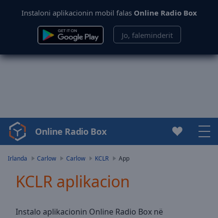
Instaloni aplikacionin mobil falas
Online Radio Box
Jo, faleminderit
Online Radio Box
Video
Player
is
Irlanda
Carlow
Carlow
KCLR
App
loading.
KCLR aplikacion
Play
Video
Play
Skip
Instalo aplikacionin Online Radio Box në
Backward