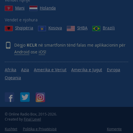
Done
Mani
Holanda
Close
Modal
Dialog
Vendet e njohura
End
Shqipëria
Kosova
SHBA
Brazili
of
dialog
window.
Dëgjo
KCLR
në smartfonin tënd falas me aplikacionin për
Android
ose
iOS
!
Afrika
Azia
Amerika e Veriut
Amerika e Jugut
Evropa
Oqeania
© Online Radio Box, 2015-2026.
Created by
Final Level
Kushtet
Politika e Privatësisë
Komente