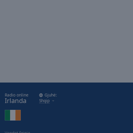
Area
Background
Color
Opacity
Font
Size
Text
Edge
Style
Radio online
Gjuhë:
Irlanda
Shqip
Font
Family
Reset
Vendet fqinje