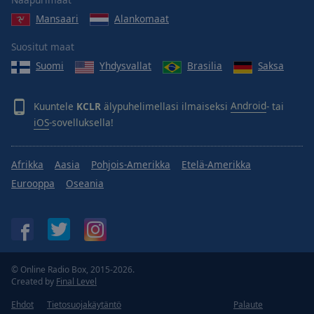
Done
Mansaari
Alankomaat
Close
Modal
Dialog
Suositut maat
End
Suomi
Yhdysvallat
Brasilia
Saksa
of
dialog
window.
Kuuntele
KCLR
älypuhelimellasi ilmaiseksi
Android
- tai
iOS
-sovelluksella!
Afrikka
Aasia
Pohjois-Amerikka
Etelä-Amerikka
Eurooppa
Oseania
© Online Radio Box, 2015-2026.
Created by
Final Level
Ehdot
Tietosuojakäytäntö
Palaute