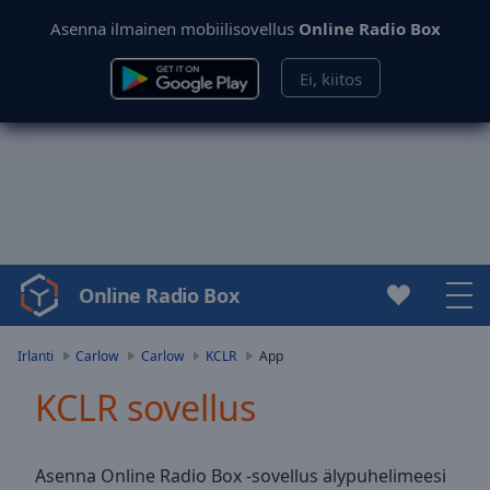
Asenna ilmainen mobiilisovellus
Online Radio Box
Ei, kiitos
Online Radio Box
Video
Player
is
Irlanti
Carlow
Carlow
KCLR
App
loading.
KCLR sovellus
Play
Video
Play
Skip
Asenna Online Radio Box -sovellus älypuhelimeesi
Backward