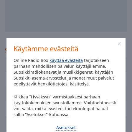
selected
Audio
Track
Picture-
in-
Picture
Käytämme evästeitä
Suositeltu
Fullscreen
This
Online Radio Box
käyttää evästeitä
tarjotakseen
is
Dublin's Q102
parhaan mahdollisen palvelun käyttäjillemme.
a
Suosikkiradiokanavat ja musiikkigenret, käyttäjän
modal
Suosikit, asema-arvostelut ja monet muut palvelut
FM104 Radio
window.
edellyttävät henkilötietojesi käsittelyä.
Newstalk
Beginning
Klikkaa "Hyväksyn" varmistaaksesi parhaan
of
käyttökokemuksen sivustollamme. Vaihtoehtoisesti
dialog
RTÉ Radio 1
voit valita, mitkä evästeet tai teknologiat haluat
window.
sallia "Asetukset"-kohdassa.
Escape
Today FM
will
Asetukset