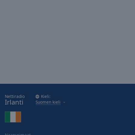
Area
Background
Color
Opacity
Font
Size
Text
Edge
Style
Nettiradio
Kieli:
Irlanti
Suomen kieli
Font
Family
Reset
Naapurimaat