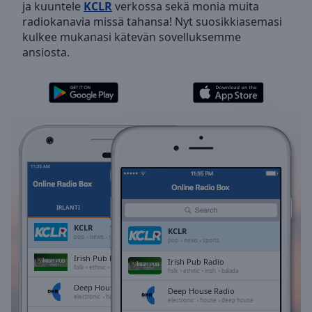
ja kuuntele
KCLR
verkossa sekä monia muita
Skip
radiokanavia missä tahansa! Nyt suosikkiasemasi
Forward
kulkee mukanasi kätevän sovelluksemme
Mute
ansiosta.
Current
Time
0:00
/
Duration
-:-
Loaded
:
0.00%
Stream
Type
LIVE
Seek to
live,
currently
IRLANTI
SUOSIKIT
behind
live
LIVE
KCLR
KCLR
Remaining
pop
news
sports
pop
news
sports
Time
-
Irish Pub Radio
Irish Pub Radio
-:-
folk
ethnic
irish
balada
folk
ethnic
irish
balada
Deep House Radio
Deep House Radio
1x
electronic
house
deep house
electronic
house
deep house