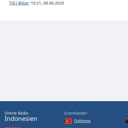
Tid i Blitar
:
10:21
,
08.06.2026
Audio
Track
Picture-
in-
Picture
Fullscreen
This
is
a
modal
window.
Beginning
of
dialog
window.
Escape
will
Online Radio
Grannländer
cancel
Indonesien
Östtimor
and
close