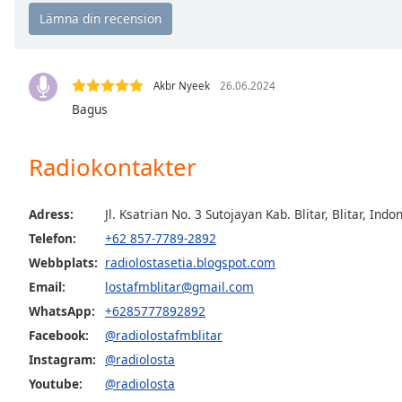
Chapters
Chapters
Descriptions
Akbr Nyeek
26.06.2024
descriptions
Bagus
off
,
selected
Radiokontakter
Subtitles
Adress:
Jl. Ksatrian No. 3 Sutojayan Kab. Blitar, Blitar, Indo
subtitles
settings
,
Telefon:
+62 857-7789-2892
opens
Webbplats:
radiolostasetia.blogspot.com
subtitles
Email:
lostafmblitar@gmail.com
settings
WhatsApp:
+6285777892892
dialog
subtitles
Facebook:
@radiolostafmblitar
off
,
Instagram:
@radiolosta
selected
Youtube:
@radiolosta