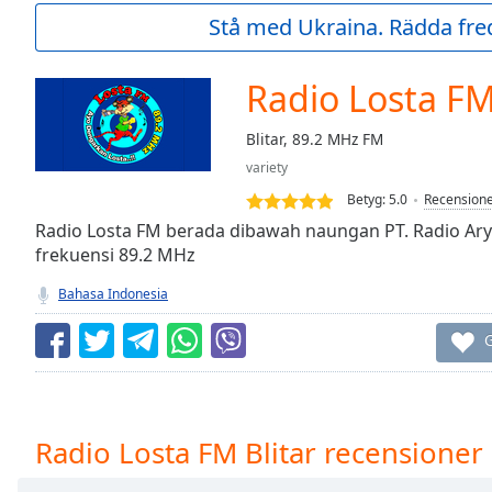
Current
Stå med Ukraina. Rädda fred
Time
0:00
/
Duration
-:-
Radio Losta FM
Loaded
:
0.00%
Blitar, 89.2 MHz FM
0:00
variety
Stream
Type
LIVE
Betyg:
5.0
Recension
Seek to
Radio Losta FM berada dibawah naungan PT. Radio A
live,
frekuensi 89.2 MHz
currently
behind
live
LIVE
Bahasa Indonesia
Remaining
Time
-
G
-:-
1x
Playback
Radio Losta FM Blitar recensioner
Rate