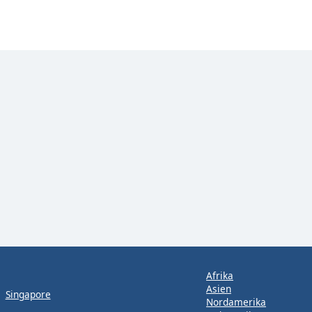
Afrika
Asien
Singapore
Nordamerika