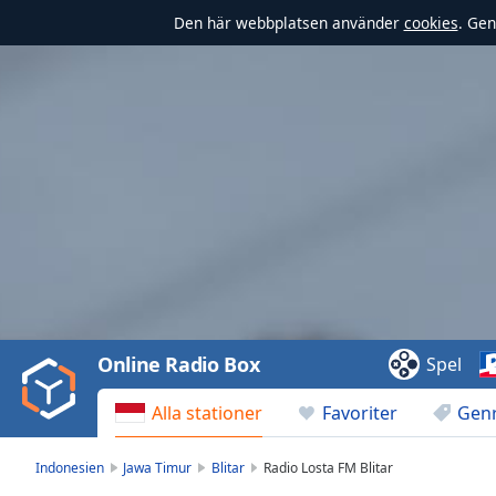
Den här webbplatsen använder
cookies
. Gen
Video
Player
is
loading.
Play
Video
Online Radio Box
Spel
Play
Skip
Alla stationer
Favoriter
Gen
Backward
Skip
Forward
Indonesien
Jawa Timur
Blitar
Radio Losta FM Blitar
Mute