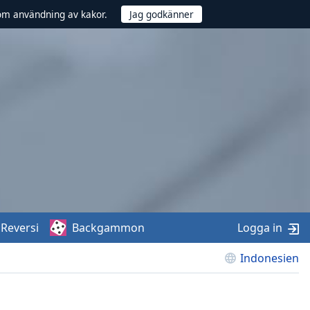
om användning av kakor.
Reversi
Backgammon
Logga in
Indonesien