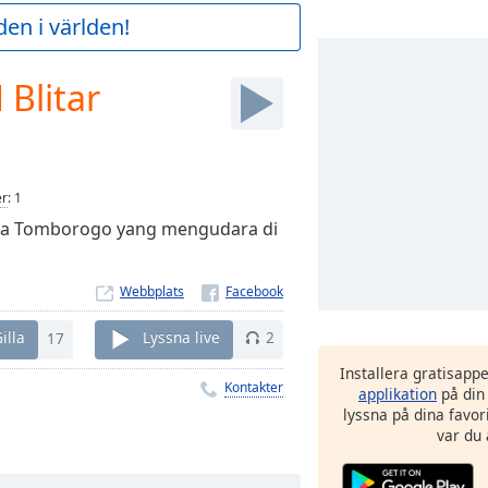
en i världen!
 Blitar
er
:
1
rya Tomborogo yang mengudara di
Webbplats
illa
17
Lyssna live
2
Installera gratisapp
Kontakter
applikation
på din
lyssna på dina favor
var du 