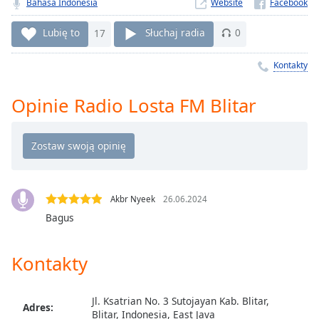
Bahasa Indonesia
Website
Remaining
Time
-
Lubię to
17
Słuchaj radia
0
-:-
Kontakty
1x
Playback
Opinie Radio Losta FM Blitar
Rate
Chapters
Chapters
Descriptions
Akbr Nyeek
26.06.2024
descriptions
Bagus
off
,
selected
Kontakty
Subtitles
subtitles
Jl. Ksatrian No. 3 Sutojayan Kab. Blitar,
Adres:
settings
,
Blitar, Indonesia, East Java