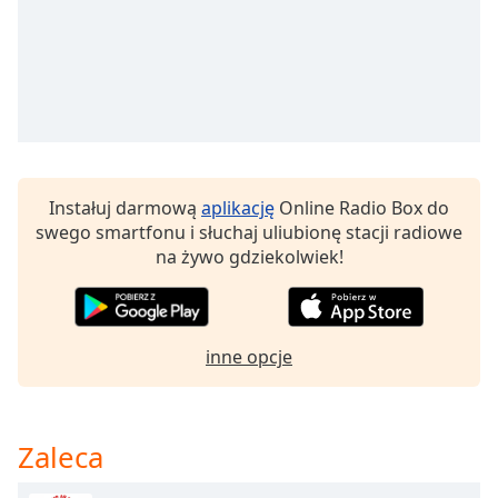
Beginning
of
dialog
window.
Escape
will
cancel
and
close
Instałuj darmową
aplikację
Online Radio Box do
the
swego smartfonu i słuchaj uliubionę stacji radiowe
window.
na żywo gdziekolwiek!
Text
Color
inne opcje
Opacity
Zaleca
Text
Background