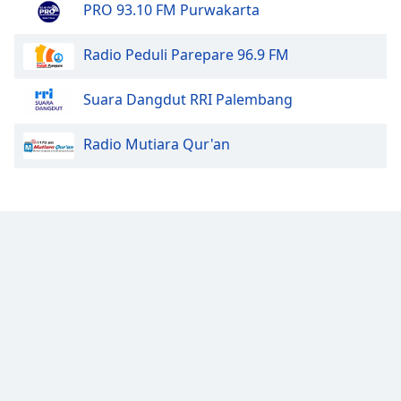
PRO 93.10 FM Purwakarta
Font
Family
Radio Peduli Parepare 96.9 FM
Suara Dangdut RRI Palembang
Reset
Done
Radio Mutiara Qur'an
Close
Modal
Dialog
End
of
dialog
window.