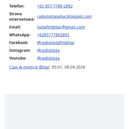
opens
Telefon:
+62 857-7789-2892
subtitles
Strona
radiolostasetia.blogspot.com
settings
internetowa:
dialog
Email:
lostafmblitar@gmail.com
subtitles
WhatsApp:
+6285777892892
off
,
selected
Facebook:
@radiolostafmblitar
Instagram:
@radiolosta
Audio
Youtube:
@radiolosta
Track
Czas w mieście Blitar
:
05:01
,
08.09.2026
Picture-
in-
Picture
Fullscreen
This
is
a
modal
window.