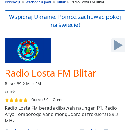
is
Indonezja
Wschodnia Jawa
Blitar
Radio Losta FM Blitar
loading.
Play
Wspieraj Ukrainę. Pomóż zachować pokój
Video
na świecie!
Play
Skip
Backward
Skip
Forward
Mute
Current
Time
0:00
Radio Losta FM Blitar
/
Duration
-:-
Blitar, 89.2 MHz FM
Loaded
:
variety
0.00%
Stream
Ocena:
5.0
Ocen
:
1
Type
LIVE
Radio Losta FM berada dibawah naungan PT. Radio
Seek to
Arya Tomborogo yang mengudara di frekuensi 89.2
live,
MHz
currently
behind
live
LIVE