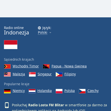
Radio online
Język:
Indonezja
Polski
Sąsiednich krajach
Wschodni Timor
Papua - Nowa Gwinea
Malezja
Singapur
Filipiny
Popularne kraje
Niemcy
Holandia
Polska
Czechy
Posłuchaj
Radio Losta FM Blitar
w smartfonie za darmo za
pośrednictwem aplikacji na
Androida
lub
iOS
!