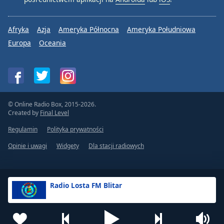
Afryka
Azja
Ameryka Północna
Ameryka Południowa
Europa
Oceania
© Online Radio Box, 2015-2026.
Created by
Final Level
Regulamin
Polityka prywatności
Opinie i uwagi
Widgety
Dla stacji radiowych
Radio Losta FM Blitar