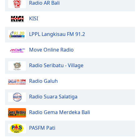
Color
Radio AR Bali
KISI
Opacity
LPPL Langkisau FM 91.2
Caption
Area
Move Online Radio
Background
Color
Radio Seribatu - Village
Opacity
Radio Galuh
Font
Radio Suara Salatiga
Size
Radio Gema Merdeka Bali
Text
Edge
PASFM Pati
Style