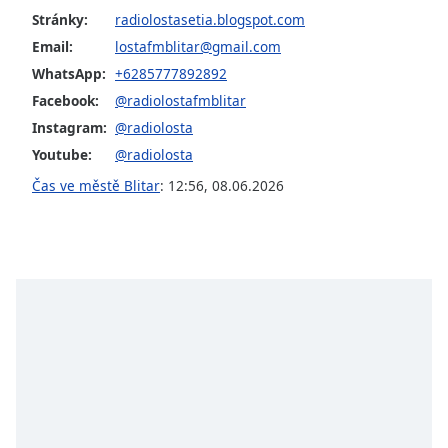
opens
Stránky:
radiolostasetia.blogspot.com
subtitles
Email:
lostafmblitar@gmail.com
settings
WhatsApp:
+6285777892892
dialog
Facebook:
@radiolostafmblitar
subtitles
off
,
Instagram:
@radiolosta
selected
Youtube:
@radiolosta
Čas ve městě Blitar
:
12:56
,
08.06.2026
Audio
Track
Picture-
in-
Picture
Fullscreen
This
is
a
modal
window.