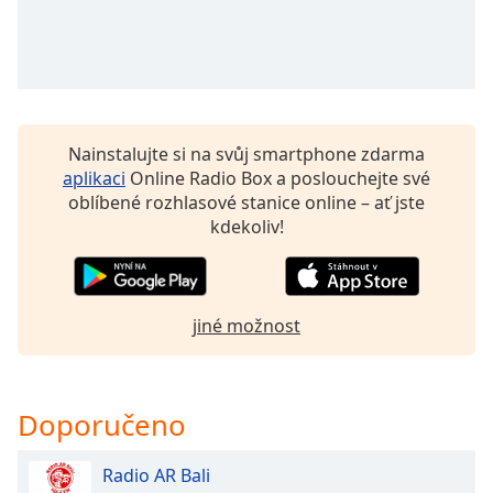
Beginning
of
dialog
window.
Escape
will
cancel
Nainstalujte si na svůj smartphone zdarma
and
aplikaci
Online Radio Box a poslouchejte své
close
oblíbené rozhlasové stanice online – ať jste
the
kdekoliv!
window.
Text
Color
jiné možnost
Opacity
Doporučeno
Text
Background
Radio AR Bali