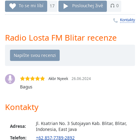
Remaining
To se mi líbí
17
Poslouchej živě
0
Time
-
-:-
Kontakty
1x
Radio Losta FM Blitar recenze
Playback
Rate
Chapters
Chapters
Akbr Nyeek
26.06.2024
Descriptions
Bagus
descriptions
off
,
Kontakty
selected
Subtitles
Jl. Ksatrian No. 3 Sutojayan Kab. Blitar, Blitar,
Adresa:
Indonesia, East Java
subtitles
Telefon:
+62 857-7789-2892
settings
,