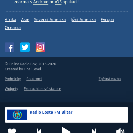
zdarma s
Android
or
iOS
aplikací!
Afrika
Asie
Severní Amerika
Jižní Amerika
Evropa
Oceania
© Online Radio Box, 2015-2026.
Created by
Final Level
Podmínky
Soukromí
Zpětná vazba
Widgety
Pro rozhlasové stanice
Radio Losta FM Blitar