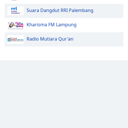
Font
Suara Dangdut RRI Palembang
Family
Kharisma FM Lampung
Reset
Radio Mutiara Qur'an
Done
Close
Modal
Dialog
End
of
dialog
window.