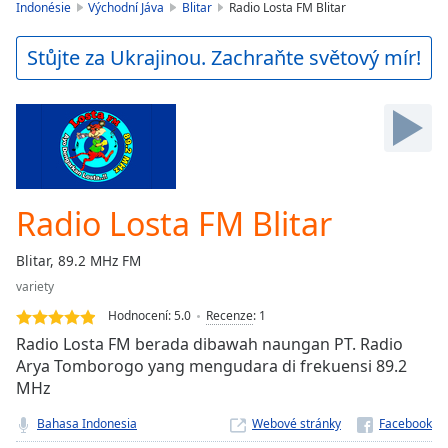
is
Indonésie
Východní Jáva
Blitar
Radio Losta FM Blitar
loading.
Play
Stůjte za Ukrajinou. Zachraňte světový mír!
Video
Play
Skip
Backward
Skip
Forward
Mute
Current
Radio Losta FM Blitar
Time
0:00
/
Blitar, 89.2 MHz FM
Duration
-:-
variety
Loaded
:
0.00%
Hodnocení:
5.0
Recenze
:
1
Stream
Radio Losta FM berada dibawah naungan PT. Radio
Type
LIVE
Arya Tomborogo yang mengudara di frekuensi 89.2
MHz
Seek to
live,
currently
Bahasa Indonesia
Webové stránky
behind
live
LIVE