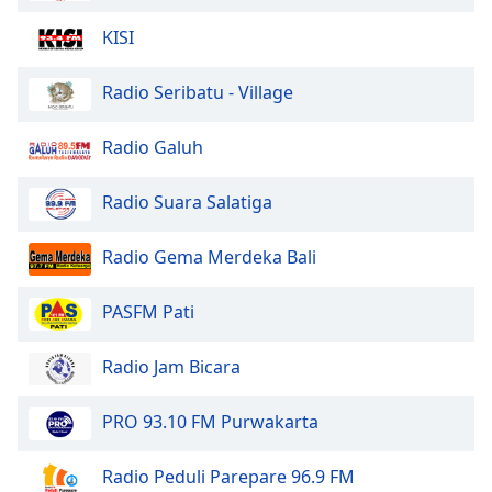
Color
KISI
Opacity
Radio Seribatu - Village
Caption
Radio Galuh
Area
Background
Radio Suara Salatiga
Color
Radio Gema Merdeka Bali
Opacity
PASFM Pati
Font
Size
Radio Jam Bicara
Text
PRO 93.10 FM Purwakarta
Edge
Style
Radio Peduli Parepare 96.9 FM