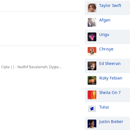
Taylor Swift
Afgan
Ungu
Chrisye
Ed Sheeran
adhif Basalamah, Dygta, Kamasean, Sal Priadi, Yoan
Rizky Febian
Sheila On 7
Tulus
Justin Bieber