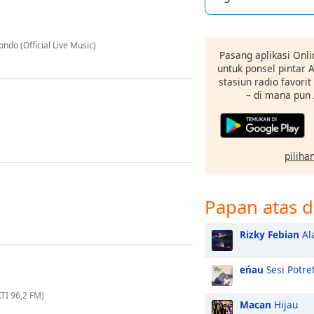
ondo (Official Live Music)
Pasang aplikasi Onli
untuk ponsel pintar
stasiun radio favori
– di mana pun
pilihan
Papan atas d
Rizky Febian
Al
eńau
Sesi Potre
TI 96,2 FM)
Macan
Hijau