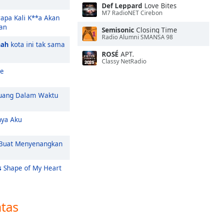
Def Leppard
Love Bites
M7 RadioNET Cirebon
apa Kali K**a Akan
an
Semisonic
Closing Time
Radio Alumni SMANSA 98
mah
kota ini tak sama
ROSÉ
APT.
Classy NetRadio
de
uang Dalam Waktu
ya Aku
Buat Menyenangkan
s
Shape of My Heart
atas