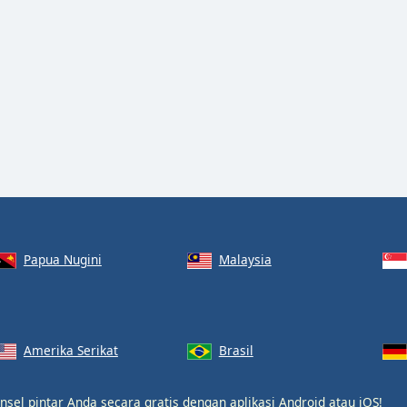
Papua Nugini
Malaysia
Amerika Serikat
Brasil
nsel pintar Anda secara gratis dengan aplikasi
Android
atau
iOS
!