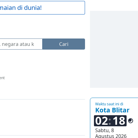
maian di dunia!
Cari
ent
Waktu saat ini di
Kota Blitar
02
18
Sabtu, 8
Agustus 2026