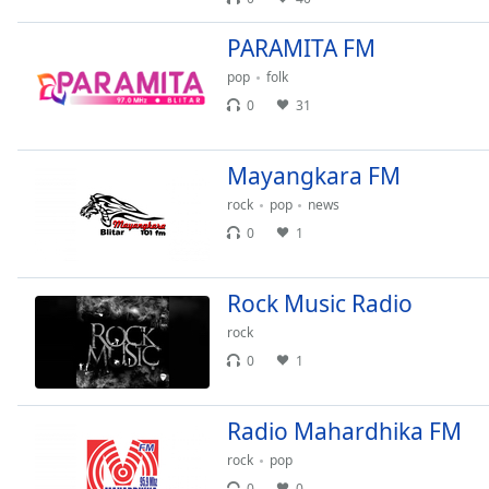
Audio
Track
PARAMITA FM
Picture-
pop
folk
in-
Picture
0
31
Fullscreen
This
Mayangkara FM
is
a
rock
pop
news
modal
0
1
window.
Beginning
Rock Music Radio
of
rock
dialog
0
1
window.
Escape
will
Radio Mahardhika FM
cancel
rock
pop
and
close
0
0