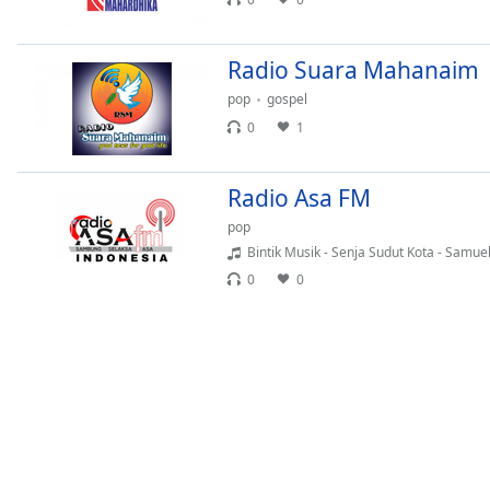
the
window.
Radio Suara Mahanaim
Text
pop
gospel
Color
0
1
Opacity
Radio Asa FM
pop
Text
Bintik Musik - Senja Sudut Kota - Samuel Cipta || - N
Background
0
0
Color
Opacity
Caption
Area
Background