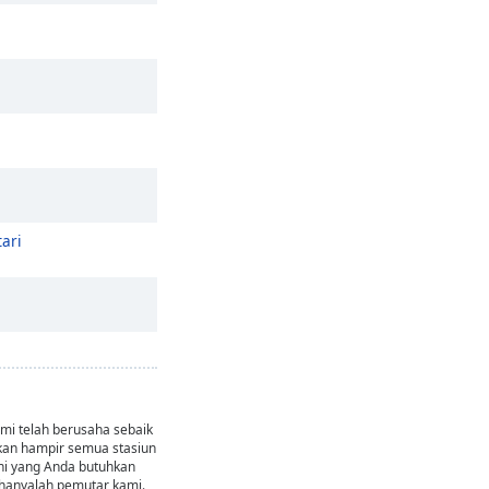
tari
i telah berusaha sebaik
an hampir semua stasiun
Kini yang Anda butuhkan
hanyalah pemutar kami.