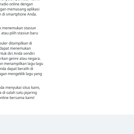
adio online dengan
engan memasang aplikasi
 di smartphone Anda.
k menemukan stasiun
 atau pilih stasiun baru
puler ditampilkan di
a dapat menemukan
tuk diri Anda sendiri
rkan genre atau negara.
nan menampilkan lagu-lagu
nda dapat beralih di
ngan mengeklik lagu yang
nda menyukai situs kami,
di salah satu jejaring
online bersama kami!