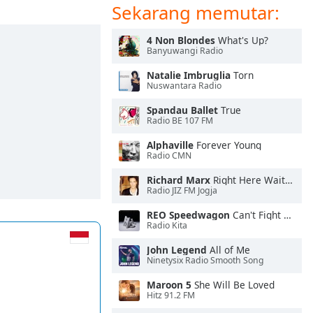
Sekarang memutar:
4 Non Blondes
What's Up?
Banyuwangi Radio
Natalie Imbruglia
Torn
Nuswantara Radio
Spandau Ballet
True
Radio BE 107 FM
Alphaville
Forever Young
Radio CMN
Richard Marx
Right Here Waiting
Radio JIZ FM Jogja
REO Speedwagon
Can't Fight This Feeling
Radio Kita
John Legend
All of Me
Ninetysix Radio Smooth Song
Maroon 5
She Will Be Loved
Hitz 91.2 FM