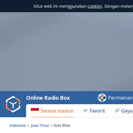
Situs web ini menggunakan
cookies
. Dengan melanj
Video
Player
is
loading.
Play
Video
Online Radio Box
Permainan
Play
Skip
Semua stasiun
Favorit
Gaya
Backward
Skip
Forward
Indonesia
Jawa Timur
Kota Blitar
Mute