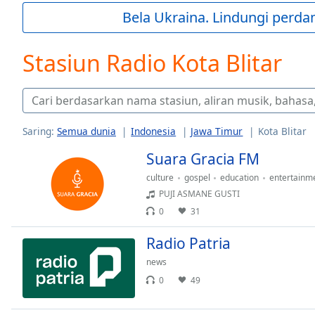
Current
Bela Ukraina. Lindungi perda
Time
0:00
/
Duration
-:-
Stasiun Radio Kota Blitar
Loaded
:
0.00%
0:00
Stream
Type
LIVE
Saring:
Semua dunia
Indonesia
Jawa Timur
Kota Blitar
Seek to
Suara Gracia FM
live,
currently
behind
culture
gospel
education
entertainm
live
LIVE
PUJI ASMANE GUSTI
Remaining
0
31
Time
-
-:-
Radio Patria
news
1x
0
49
Playback
Rate