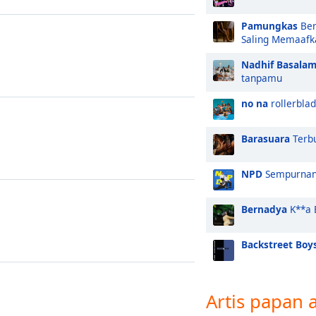
Pamungkas
Ber
Saling Memaafk
Nadhif Basala
tanpamu
no na
rollerbla
Barasuara
Terb
NPD
Sempurnan
Bernadya
K**a 
Backstreet Boy
Artis papan 