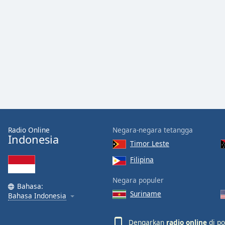
Radio Online
Negara-negara tetangga
Indonesia
Timor Leste
Filipina
Negara populer
Bahasa:
Suriname
Bahasa Indonesia
Dengarkan
radio online
di po