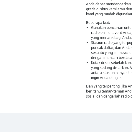
Anda dapat mendengarkan r
gratis di situs kami atau d
kami yang mudah digunakan
Beberapa kiat:
Gunakan pencarian untu
radio online favorit Anda,
yang menarik bagi Anda.
Stasiun radio yang terpo
puncak daftar, dan And
sesuatu yang istimewa un
dengan mencari berdasa
Kotak di sisi sebelah ka
yang sedang disiarkan. A
antara stasiun hanya de
ingin Anda dengar.
Dan yang terpenting, jika A
beri tahu teman-teman Anda 
sosial dan dengarlah radio 