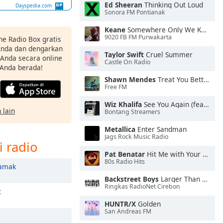
Ed Sheeran
Thinking Out Loud
Dayspedia.com
Sonora FM Pontianak
Keane
Somewhere Only We Know
9020 FB FM Purwakarta
ne Radio Box gratis
 Anda dan dengarkan
Taylor Swift
Cruel Summer
t Anda secara online
Castle On Radio
 Anda berada!
Shawn Mendes
Treat You Better
Free FM
Wiz Khalifa
See You Again (feat. Charlie Puth)
 lain
Bontang Streamers
Metallica
Enter Sandman
Jags Rock Music Radio
i radio
Pat Benatar
Hit Me with Your Best Shot
80s Radio Hits
amak
Backstreet Boys
Larger Than Life
Ringkas RadioNet Cirebon
t
HUNTR/X
Golden
San Andreas FM