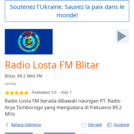
Play
Soutenez l'Ukraine. Sauvez la paix dans le
Video
monde!
Play
Skip
Backward
Skip
Forward
Mute
Current
Time
0:00
Radio Losta FM Blitar
/
Duration
-:-
Blitar, 89.2 MHz FM
Loaded
:
variety
0.00%
Stream
Évaluation:
5.0
Avis
:
1
Type
LIVE
Radio Losta FM berada dibawah naungan PT. Radio
Seek to
Arya Tomborogo yang mengudara di frekuensi 89.2
live,
MHz
currently
behind
live
LIVE
Bahasa Indonesia
Site web
Remaining