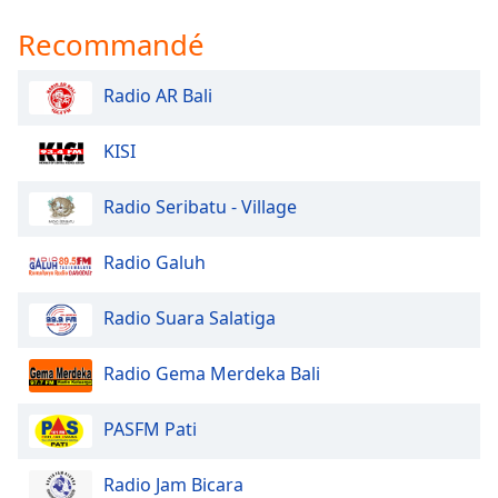
Family
Recommandé
Reset
Radio AR Bali
Done
Close
KISI
Modal
Dialog
End
Radio Seribatu - Village
of
dialog
Radio Galuh
window.
Radio Suara Salatiga
Radio Gema Merdeka Bali
PASFM Pati
Radio Jam Bicara