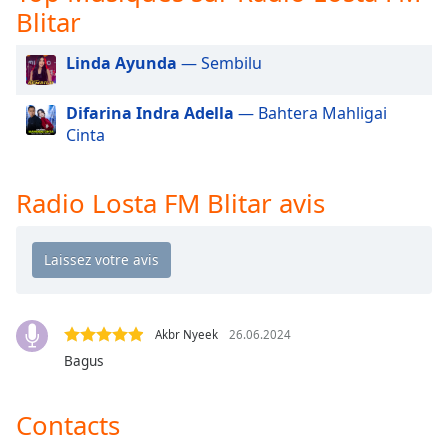
subtitles
Blitar
settings
dialog
Linda Ayunda
— Sembilu
subtitles
off
,
Difarina Indra Adella
— Bahtera Mahligai
selected
Cinta
Audio
Track
Radio Losta FM Blitar avis
Picture-
in-
Picture
Fullscreen
This
is
a
Akbr Nyeek
26.06.2024
modal
Bagus
window.
Beginning
Contacts
of