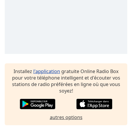
Opacity
Caption
Area
Background
Color
Opacity
Installez
l'application
gratuite Online Radio Box
pour votre téléphone intelligent et d'écouter vos
Font
stations de radio préférées en ligne où que vous
Size
soyez!
Text
Edge
Style
autres options
Font