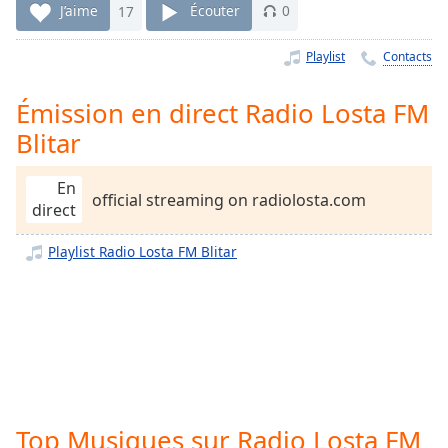
Time
-
J’aime
17
Écouter
0
-:-
Playlist
Contacts
1x
Playback
Émission en direct Radio Losta FM
Rate
Blitar
Chapters
Chapters
En
official streaming on radiolosta.com
direct
Descriptions
Playlist Radio Losta FM Blitar
descriptions
off
,
selected
Subtitles
subtitles
settings
,
opens
Top Musiques sur Radio Losta FM