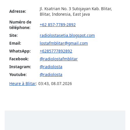
dialog
Jl. Ksatrian No. 3 Sutojayan Kab. Blitar,
window.
Adresse:
Blitar, Indonesia, East Java
Escape
Numéro de
will
+62 857-7789-2892
téléphone:
cancel
and
Site:
radiolostasetia.blogspot.com
close
Email:
lostafmblitar@gmail.com
the
WhatsApp:
+6285777892892
window.
Facebook:
@radiolostafmblitar
Instagram:
@radiolosta
Text
Color
Youtube:
@radiolosta
Heure à Blitar
:
03:43
,
08.07.2026
Opacity
Text
Background
Color