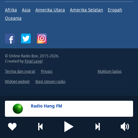
Afrika
Asia
Amerika Utara
Amerika Selatan
Eropah
Oceania
© Online Radio Box, 2015-2026.
Created by
Final Level
Terma dan syarat
Privasi
Maklum balas
Widget-widget
Bagi stesen radio
Radio Hang FM