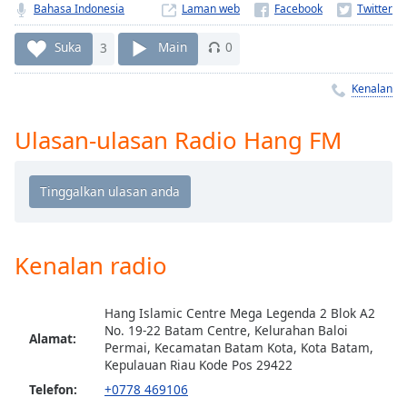
Remaining
Bahasa Indonesia
Laman web
Time
-
-:-
Suka
3
Main
0
1x
Kenalan
Playback
Rate
Ulasan-ulasan Radio Hang FM
Chapters
Chapters
Descriptions
descriptions
Kenalan radio
off
,
selected
Hang Islamic Centre Mega Legenda 2 Blok A2
No. 19-22 Batam Centre, Kelurahan Baloi
Subtitles
Alamat:
Permai, Kecamatan Batam Kota, Kota Batam,
Kepulauan Riau Kode Pos 29422
subtitles
settings
,
Telefon:
+0778 469106