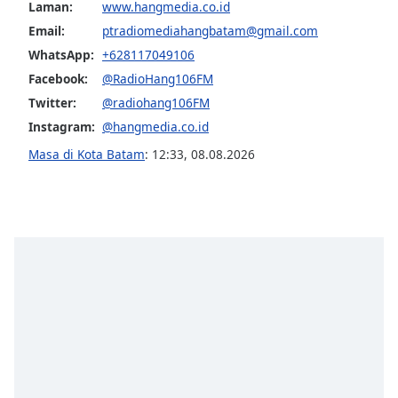
opens
Laman:
www.hangmedia.co.id
subtitles
Email:
ptradiomediahangbatam@gmail.com
settings
WhatsApp:
+628117049106
dialog
subtitles
Facebook:
@RadioHang106FM
off
,
Twitter:
@radiohang106FM
selected
Instagram:
@hangmedia.co.id
Masa di Kota Batam
:
12:33
,
08.08.2026
Audio
Track
Picture-
in-
Picture
Fullscreen
This
is
a
modal
window.
Beginning