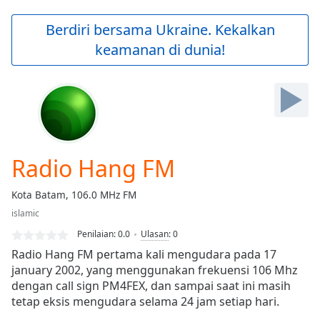
loading.
Play
Berdiri bersama Ukraine. Kekalkan
Video
keamanan di dunia!
Play
Skip
Backward
Skip
Forward
Mute
Current
Time
0:00
Radio Hang FM
/
Duration
-:-
Kota Batam, 106.0 MHz FM
Loaded
:
islamic
0.00%
Stream
Penilaian:
0.0
Ulasan
:
0
Type
LIVE
Radio Hang FM pertama kali mengudara pada 17
Seek to
january 2002, yang menggunakan frekuensi 106 Mhz
live,
dengan call sign PM4FEX, dan sampai saat ini masih
currently
behind
tetap eksis mengudara selama 24 jam setiap hari.
live
LIVE