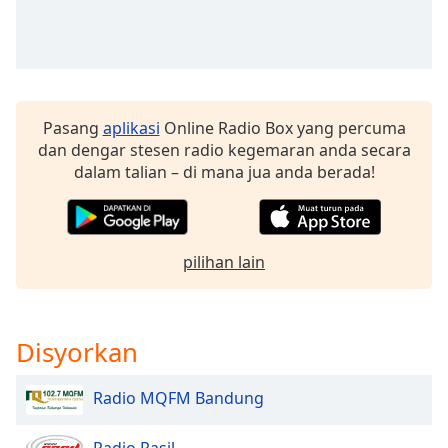
of
dialog
window.
Escape
will
cancel
Pasang
aplikasi
Online Radio Box yang percuma
and
dan dengar stesen radio kegemaran anda secara
close
dalam talian – di mana jua anda berada!
the
window.
Text
pilihan lain
Color
Opacity
Disyorkan
Text
Radio MQFM Bandung
Background
Color
Radio Rasil