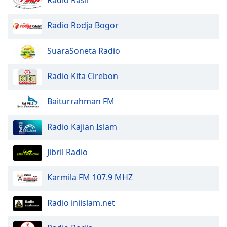
Opacity
Radio Rodja Bogor
SuaraSoneta Radio
Caption
Area
Background
Radio Kita Cirebon
Color
Baiturrahman FM
Opacity
Radio Kajian Islam
Font
Jibril Radio
Size
Karmila FM 107.9 MHZ
Text
Edge
Radio iniislam.net
Style