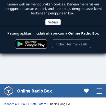
Laman web ini menggunakan
cookies
. Dengan meneruskan
penggunaan laman web ini, anda bersetuju dengan dasar kami
berkenaan penggunaan kuki.
Pasang aplikasi mudah alih percuma
Online Radio Box
Tidak, Terima kasih
Online Radio Box
Video
Player
is
Indonesia
Riau
Kota Batam
Radio Hang FM