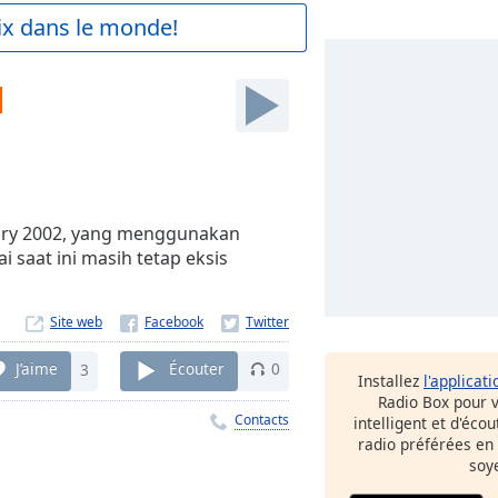
aix dans le monde!
M
ary 2002, yang menggunakan
 saat ini masih tetap eksis
Site web
J’aime
3
Écouter
0
Installez
l'applicati
Radio Box pour 
Contacts
intelligent et d'éco
radio préférées en
soy