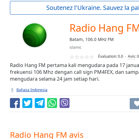
Current
Soutenez l'Ukraine. Sauvez la p
Time
0:00
/
Duration
-:-
Radio Hang F
Loaded
:
0.00%
Batam, 106.0 MHz FM
0:00
islamic
Stream
Type
LIVE
Évaluation:
0.0
Avis
:
0
Seek to
Radio Hang FM pertama kali mengudara pada 17 janu
live,
frekuensi 106 Mhz dengan call sign PM4FEX, dan sampai
currently
mengudara selama 24 jam setiap hari.
behind
live
LIVE
Remaining
Bahasa Indonesia
Time
-
-:-
1x
Playback
Rate
Radio Hang FM avis