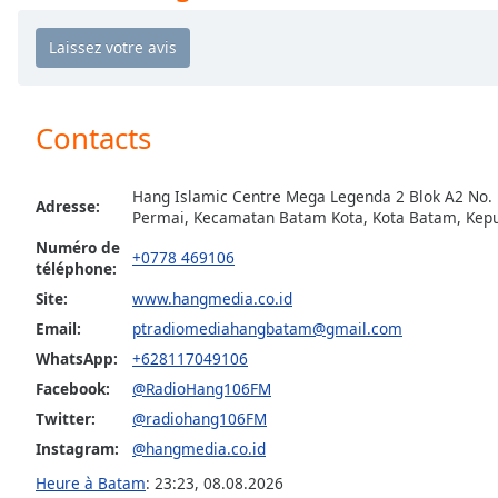
Chapters
Chapters
Descriptions
Contacts
descriptions
off
,
selected
Hang Islamic Centre Mega Legenda 2 Blok A2 No. 
Adresse:
Permai, Kecamatan Batam Kota, Kota Batam, Kepu
Subtitles
Numéro de
+0778 469106
subtitles
téléphone:
settings
,
Site:
www.hangmedia.co.id
opens
Email:
ptradiomediahangbatam@gmail.com
subtitles
WhatsApp:
+628117049106
settings
Facebook:
@RadioHang106FM
dialog
subtitles
Twitter:
@radiohang106FM
off
,
Instagram:
@hangmedia.co.id
selected
Heure à Batam
:
23:23
,
08.08.2026