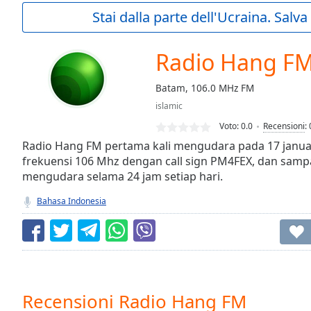
Current
Stai dalla parte dell'Ucraina. Salv
Time
0:00
/
Duration
-:-
Radio Hang F
Loaded
:
0.00%
Batam, 106.0 MHz FM
0:00
islamic
Stream
Type
LIVE
Voto:
0.0
Recensioni
:
Seek to
Radio Hang FM pertama kali mengudara pada 17 janu
live,
frekuensi 106 Mhz dengan call sign PM4FEX, dan sampai
currently
mengudara selama 24 jam setiap hari.
behind
live
LIVE
Remaining
Bahasa Indonesia
Time
-
-:-
1x
Playback
Rate
Recensioni Radio Hang FM