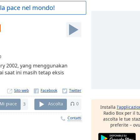
a la pace nel mondo!
M
0
ary 2002, yang menggunakan
 saat ini masih tetap eksis
Sito web
Mi piace
3
Ascolta
0
Installa
l'applicazi
Radio Box per il 
Contatti
ascolta le tue sta
preferite – ovu