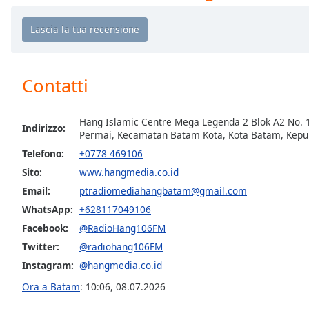
Chapters
Chapters
Descriptions
Contatti
descriptions
off
,
selected
Hang Islamic Centre Mega Legenda 2 Blok A2 No. 
Indirizzo:
Permai, Kecamatan Batam Kota, Kota Batam, Kepu
Subtitles
Telefono:
+0778 469106
subtitles
Sito:
www.hangmedia.co.id
settings
,
Email:
ptradiomediahangbatam@gmail.com
opens
WhatsApp:
+628117049106
subtitles
settings
Facebook:
@RadioHang106FM
dialog
Twitter:
@radiohang106FM
subtitles
Instagram:
@hangmedia.co.id
off
,
Ora a Batam
:
10:06
,
08.07.2026
selected