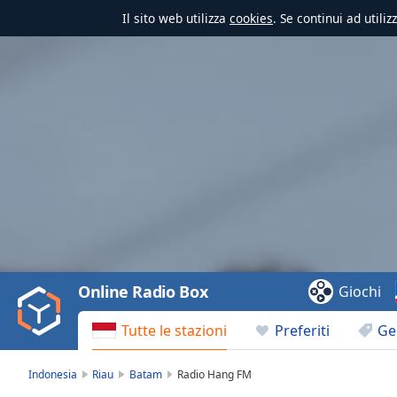
Il sito web utilizza
cookies
. Se continui ad utili
Video
Player
is
loading.
Play
Video
Online Radio Box
Giochi
Play
Skip
Tutte le stazioni
Preferiti
Ge
Backward
Skip
Forward
Indonesia
Riau
Batam
Radio Hang FM
Mute