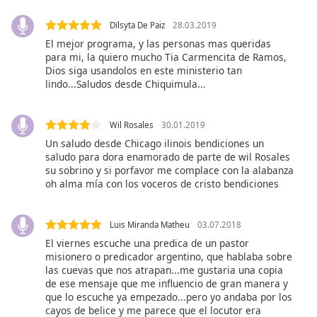
opens
subtitles
Dïlsyta De Paiz
28.03.2019
settings
El mejor programa, y las personas mas queridas
para mi, la quiero mucho Tia Carmencita de Ramos,
dialog
Dios siga usandolos en este ministerio tan
subtitles
lindo...Saludos desde Chiquimula...
off
,
selected
Wil Rosales
30.01.2019
Audio
Un saludo desde Chicago ilinois bendiciones un
Track
saludo para dora enamorado de parte de wil Rosales
su sobrino y si porfavor me complace con la alabanza
Picture-
in-
oh alma mía con los voceros de cristo bendiciones
Picture
Fullscreen
This
Luis Miranda Matheu
03.07.2018
is
El viernes escuche una predica de un pastor
a
misionero o predicador argentino, que hablaba sobre
modal
las cuevas que nos atrapan...me gustaria una copia
de ese mensaje que me influencio de gran manera y
window.
que lo escuche ya empezado...pero yo andaba por los
cayos de belice y me parece que el locutor era