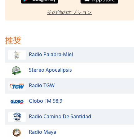
Font
その他のオプション
Family
Reset
推奨
Done
Close
Radio Palabra-Miel
Modal
Dialog
End
Stereo Apocalipsis
of
dialog
Radio TGW
window.
Globo FM 98.9
Radio Camino De Santidad
Radio Maya