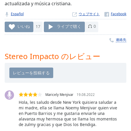
actualizada y música cristiana.
Remaining
Time
-
Español
ウェブサイト
-:-
いいね
17
ライブで聴く
0
1x
Playback
連絡先
Rate
Stereo Impacto のレビュー
Chapters
Chapters
Descriptions
descriptions
off
,
Maricely Menjivar
19.08.2022
selected
Hola, les saludo desde New York quisiera saludar a
mi madre, ella se llama Noemy Menjivar quien vive
Subtitles
en Puerto Barrios y me gustaria enviarle una
alavanza muy hermosa que se llama los momentos
subtitles
de zulmy gracias y que Dios los Bendiga.
settings
,