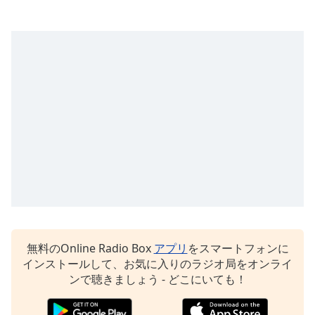
Color
Opacity
Caption
Area
Background
Color
Opacity
Font
Size
無料のOnline Radio Box
アプリ
をスマートフォンに
インストールして、お気に入りのラジオ局をオンライ
Text
ンで聴きましょう - どこにいても！
Edge
Style