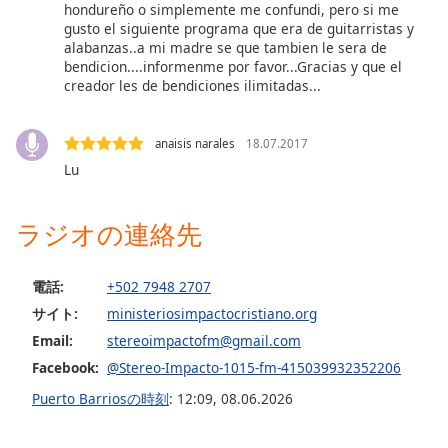
Beginning
hondureño o simplemente me confundi, pero si me
of
gusto el siguiente programa que era de guitarristas y
dialog
alabanzas..a mi madre se que tambien le sera de
bendicion....informenme por favor...Gracias y que el
window.
creador les de bendiciones ilimitadas...
Escape
will
cancel
anaisis narales
18.07.2017
and
Lu
close
the
window.
ラジオの連絡先
Text
電話:
+502 7948 2707
Color
サイト:
ministeriosimpactocristiano.org
Email:
stereoimpactofm@gmail.com
Opacity
Facebook:
@Stereo-Impacto-1015-fm-415039932352206
Puerto Barriosの時刻
:
12:09
,
08.06.2026
Text
Background