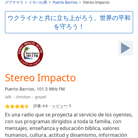
is
グアテマラ
イサバル県
Puerto Barrios
Stereo Impacto
loading.
Play
ウクライナと共に立ち上がろう。世界の平和
Video
を守ろう！
Play
Skip
Backward
Skip
Forward
Mute
Current
Time
0:00
Stereo Impacto
/
Duration
-:-
Puerto Barrios, 101.5 MHz FM
Loaded
:
talk
christian
gospel
0.00%
Stream
評価:
4.6
レビュー
:
5
Type
LIVE
Es una radio que se proyecta al servicio de los oyentes,
Seek to
con sus programas dirigidos a toda la familia, con
live,
mensajes, enseñanza y educación bíblica, valores
currently
behind
humanos, cultura, actitud y dinamismo, información
live
LIVE