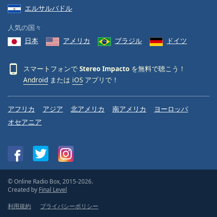
エルサルバドル
人気の国々
日本
アメリカ
ブラジル
ドイツ
スマートフォンで
Stereo Impacto
を無料で聴こう！
Android
または
iOS
アプリで！
アフリカ
アジア
北アメリカ
南アメリカ
ヨーロッパ
オセアニア
© Online Radio Box, 2015-2026.
Created by
Final Level
利用規約
プライバシーポリシー