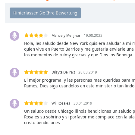
Chapters
Chapters
Descriptions
descriptions
Maricely Menjivar
19.08.2022
off
,
Hola, les saludo desde New York quisiera saludar a mi 
quien vive en Puerto Barrios y me gustaria enviarle u
selected
los momentos de zulmy gracias y que Dios los Bendiga.
Subtitles
subtitles
Dïlsyta De Paiz
28.03.2019
settings
,
El mejor programa, y las personas mas queridas para m
opens
Ramos, Dios siga usandolos en este ministerio tan lindo
subtitles
settings
Wil Rosales
30.01.2019
dialog
Un saludo desde Chicago ilinois bendiciones un saludo 
subtitles
Rosales su sobrino y si porfavor me complace con la al
off
,
cristo bendiciones
selected