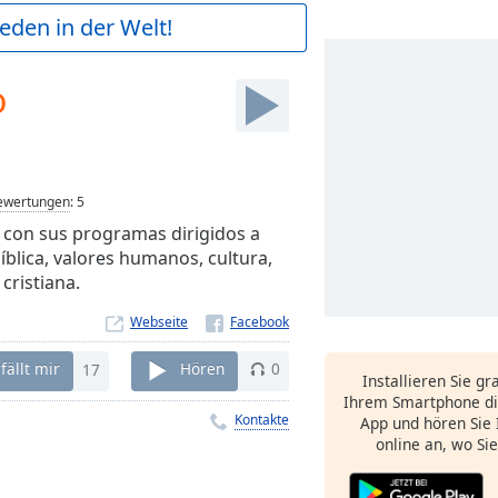
ieden in der Welt!
o
ewertungen
:
5
, con sus programas dirigidos a
íblica, valores humanos, cultura,
cristiana.
Webseite
fällt mir
17
Hören
0
Installieren Sie gr
Ihrem Smartphone di
Kontakte
App und hören Sie 
online an, wo Si