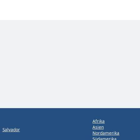
Afrika
Asien
Salvador
Nordamerika
Südamerika