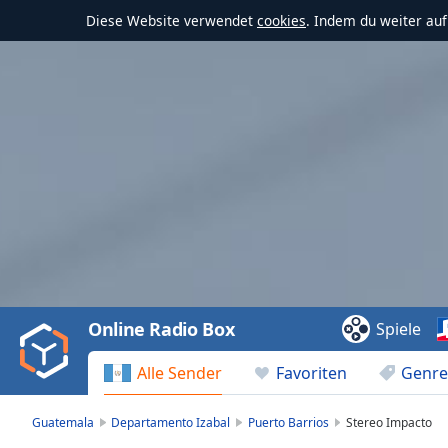
Diese Website verwendet
cookies
. Indem du weiter au
Video
Player
is
loading.
Play
Video
Online Radio Box
Spiele
Play
Skip
Alle Sender
Favoriten
Genre
Backward
Skip
Forward
Guatemala
Departamento Izabal
Puerto Barrios
Stereo Impacto
Mute