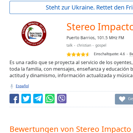
Current
Steht zur Ukraine. Rettet den Fr
Time
0:00
/
Duration
-:-
Stereo Impact
Loaded
:
0.00%
Puerto Barrios, 101.5 MHz FM
0:00
talk
christian
gospel
Stream
Type
LIVE
Einschaltquote:
4.6
B
Seek to
Es una radio que se proyecta al servicio de los oyentes
live,
toda la familia, con mensajes, enseñanza y educación b
currently
actitud y dinamismo, información actualizada y música 
behind
live
LIVE
Remaining
Español
Time
-
-:-
Ge
1x
Playback
Rate
Bewertungen von Stereo Impacto