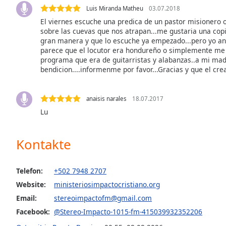
Audio
Luis Miranda Matheu
03.07.2018
Track
El viernes escuche una predica de un pastor misionero 
sobre las cuevas que nos atrapan...me gustaria una cop
Picture-
in-
gran manera y que lo escuche ya empezado...pero yo an
Picture
parece que el locutor era hondureño o simplemente me c
Fullscreen
programa que era de guitarristas y alabanzas..a mi mad
This
bendicion....informenme por favor...Gracias y que el crea
is
a
anaisis narales
18.07.2017
modal
Lu
window.
Beginning
Kontakte
of
dialog
window.
Telefon:
+502 7948 2707
Escape
Website:
ministeriosimpactocristiano.org
will
Email:
stereoimpactofm@gmail.com
cancel
Facebook:
@Stereo-Impacto-1015-fm-415039932352206
and
close