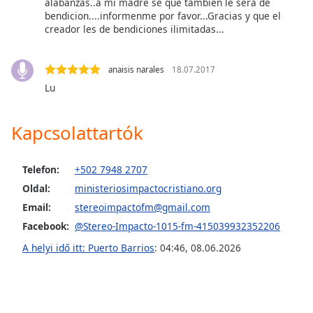
alabanzas..a mi madre se que tambien le sera de
of
bendicion....informenme por favor...Gracias y que el
dialog
creador les de bendiciones ilimitadas...
window.
Escape
will
anaisis narales
18.07.2017
cancel
Lu
and
close
Kapcsolattartók
the
window.
Telefon:
+502 7948 2707
Text
Oldal:
ministeriosimpactocristiano.org
Color
Email:
stereoimpactofm@gmail.com
Facebook:
@Stereo-Impacto-1015-fm-415039932352206
Opacity
A helyi idő itt: Puerto Barrios
:
04:46
,
08.06.2026
Text
Background
Color