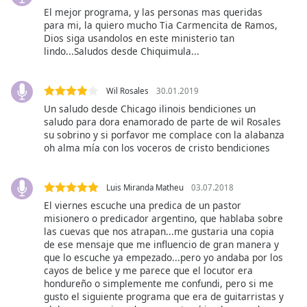
opens
El mejor programa, y las personas mas queridas
subtitles
para mi, la quiero mucho Tia Carmencita de Ramos,
settings
Dios siga usandolos en este ministerio tan
dialog
lindo...Saludos desde Chiquimula...
subtitles
off
,
selected
Wil Rosales
30.01.2019
Un saludo desde Chicago ilinois bendiciones un
Audio
saludo para dora enamorado de parte de wil Rosales
Track
su sobrino y si porfavor me complace con la alabanza
oh alma mía con los voceros de cristo bendiciones
Picture-
in-
Picture
Luis Miranda Matheu
03.07.2018
Fullscreen
This
El viernes escuche una predica de un pastor
misionero o predicador argentino, que hablaba sobre
is
las cuevas que nos atrapan...me gustaria una copia
a
de ese mensaje que me influencio de gran manera y
modal
que lo escuche ya empezado...pero yo andaba por los
window.
cayos de belice y me parece que el locutor era
hondureño o simplemente me confundi, pero si me
gusto el siguiente programa que era de guitarristas y
Beginning