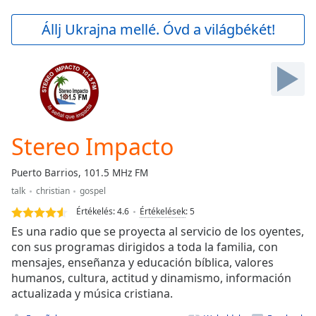
loading.
Play
Állj Ukrajna mellé. Óvd a világbékét!
Video
Play
Skip
Backward
Skip
Forward
Mute
Current
Stereo Impacto
Time
0:00
/
Puerto Barrios, 101.5 MHz FM
Duration
-:-
talk
christian
gospel
Loaded
:
0.00%
Értékelés:
4.6
Értékelések
:
5
Stream
Es una radio que se proyecta al servicio de los oyentes,
Type
LIVE
con sus programas dirigidos a toda la familia, con
mensajes, enseñanza y educación bíblica, valores
Seek to
live,
humanos, cultura, actitud y dinamismo, información
currently
actualizada y música cristiana.
behind
live
LIVE