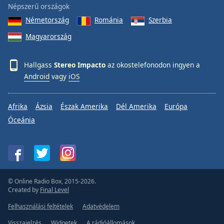
Népszerű országok
Németország
Románia
Szerbia
Magyarország
Hallgass
Stereo Impacto
az okostelefonodon ingyen a
Android
vagy
iOS
Afrika
Ázsia
Észak Amerika
Dél Amerika
Európa
Óceánia
© Online Radio Box, 2015-2026.
Created by
Final Level
Felhasználási feltételek
Adatvédelem
Visszajelzés
Widgetek
A rádióállomások