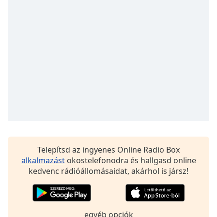
Opacity
Caption
Area
Background
Color
Opacity
Font
Size
Telepítsd az ingyenes Online Radio Box
alkalmazást
okostelefonodra és hallgasd online
kedvenc rádióállomásaidat, akárhol is jársz!
Text
Edge
Style
egyéb opciók