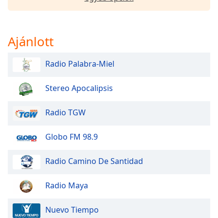
Font
Family
Ajánlott
Reset
Done
Radio Palabra-Miel
Close
Modal
Dialog
Stereo Apocalipsis
End
of
Radio TGW
dialog
window.
Globo FM 98.9
Radio Camino De Santidad
Radio Maya
Nuevo Tiempo