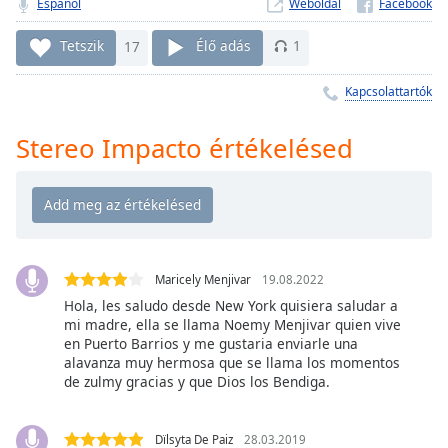
Remaining
Español
Weboldal
Time
-
-:-
Tetszik
17
Élő adás
1
1x
Kapcsolattartók
Playback
Rate
Stereo Impacto értékelésed
Chapters
Chapters
Descriptions
Maricely Menjivar
19.08.2022
descriptions
off
,
Hola, les saludo desde New York quisiera saludar a
mi madre, ella se llama Noemy Menjivar quien vive
selected
en Puerto Barrios y me gustaria enviarle una
alavanza muy hermosa que se llama los momentos
Subtitles
de zulmy gracias y que Dios los Bendiga.
subtitles
settings
,
Dïlsyta De Paiz
28.03.2019