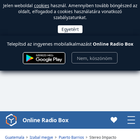
Jelen weboldal
cookies
használ. Amennyiben tovább böngészed az
oldalt, elfogadod a cookies használatára vonatkozó
szabályzatunkat.
Telepítsd az ingyenes mobilalkalmazást
Online Radio Box
Nem, köszönöm
Online Radio Box
Video
Player
is
Guatemala
Izabal megye
Puerto Barrios
Stereo Impacto