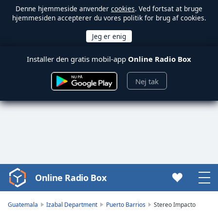
Denne hjemmeside anvender
cookies
. Ved fortsat at bruge
hjemmesiden accepterer du vores politik for brug af cookies.
Installer den gratis mobil-app
Online Radio Box
Nej tak
Online Radio Box
Video
Player
is
Guatemala
Izabal Department
Puerto Barrios
Stereo Impacto
loading.