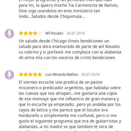
subtitles
para mi, la quiero mucho Tia Carmencita de Ramos,
settings
Dios siga usandolos en este ministerio tan
dialog
lindo...Saludos desde Chiquimula...
subtitles
off
,
selected
Wil Rosales
30.01.2019
Un saludo desde Chicago ilinois bendiciones un
Audio
saludo para dora enamorado de parte de wil Rosales
Track
su sobrino y si porfavor me complace con la alabanza
oh alma mía con los voceros de cristo bendiciones
Picture-
in-
Picture
Luis Miranda Matheu
03.07.2018
Fullscreen
This
El viernes escuche una predica de un pastor
misionero o predicador argentino, que hablaba sobre
is
las cuevas que nos atrapan...me gustaria una copia
a
de ese mensaje que me influencio de gran manera y
modal
que lo escuche ya empezado...pero yo andaba por los
window.
cayos de belice y me parece que el locutor era
hondureño o simplemente me confundi, pero si me
gusto el siguiente programa que era de guitarristas y
Beginning
alabanzas..a mi madre se que tambien le sera de
of