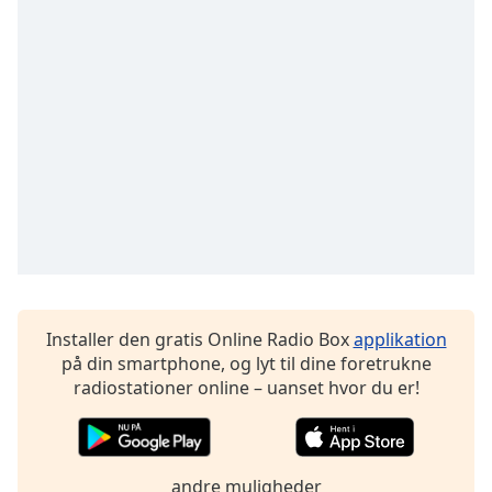
Opacity
Caption
Area
Background
Color
Opacity
Font
Size
Installer den gratis Online Radio Box
applikation
på din smartphone, og lyt til dine foretrukne
Text
radiostationer online – uanset hvor du er!
Edge
Style
andre muligheder
Font