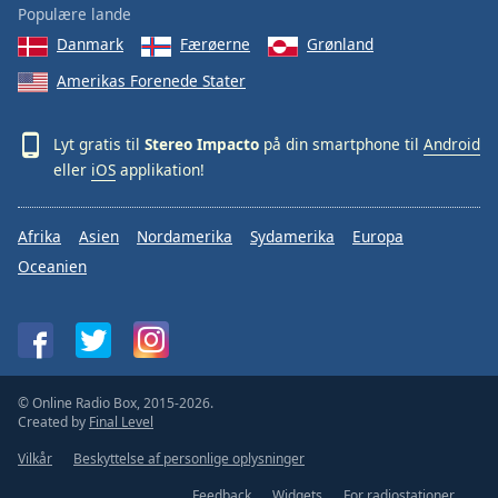
Populære lande
Danmark
Færøerne
Grønland
Amerikas Forenede Stater
Lyt gratis til
Stereo Impacto
på din smartphone til
Android
eller
iOS
applikation!
Afrika
Asien
Nordamerika
Sydamerika
Europa
Oceanien
© Online Radio Box, 2015-2026.
Created by
Final Level
Vilkår
Beskyttelse af personlige oplysninger
Feedback
Widgets
For radiostationer