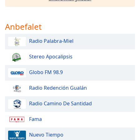
Family
Anbefalet
Reset
Done
Close
Radio Palabra-Miel
Modal
Dialog
End
Stereo Apocalipsis
of
dialog
Globo FM 98.9
window.
Radio Redención Gualán
Radio Camino De Santidad
Fama
Nuevo Tiempo