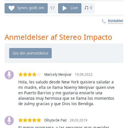
Time
-
-:-
Synes godt om
17
Live
0
1x
Kontakter
Playback
Rate
Anmeldelser af Stereo Impacto
Chapters
Chapters
Descriptions
Maricely Menjivar
19.08.2022
descriptions
off
,
Hola, les saludo desde New York quisiera saludar a
mi madre, ella se llama Noemy Menjivar quien vive
selected
en Puerto Barrios y me gustaria enviarle una
alavanza muy hermosa que se llama los momentos
Subtitles
de zulmy gracias y que Dios los Bendiga.
subtitles
settings
,
Dïlsyta De Paiz
28.03.2019
opens
El mejor programa, y las personas mas queridas