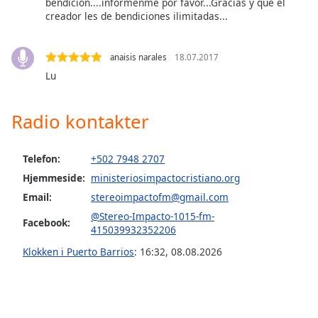
bendicion....informenme por favor...Gracias y que el
dialog
creador les de bendiciones ilimitadas...
window.
Escape
will
anaisis narales
18.07.2017
cancel
Lu
and
close
Radio kontakter
the
window.
Telefon:
+502 7948 2707
Text
Hjemmeside:
ministeriosimpactocristiano.org
Color
Email:
stereoimpactofm@gmail.com
@Stereo-Impacto-1015-fm-
Opacity
Facebook:
415039932352206
Klokken i Puerto Barrios
:
16:32
,
08.08.2026
Text
Background
Color