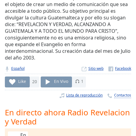
Remaining
el objeto de crear un medio de comunicación que sea
Time
-
accesible a todo público. Su objetivo principal es
-:-
divulgar la cultura Guatemalteca y por ello su slogan
dice: “REVELACION Y VERDAD, ALCANZANDO A
1x
GUATEMALA Y A TODO EL MUNDO PARA CRISTO”,
Playback
consiguientemente no es una emisora religiosa, sino
Rate
que expande el Evangelio en forma
interdenominacional. Su creación data del mes de Julio
Chapters
del año 2003.
Chapters
Español
Sitio web
Descriptions
Like
20
En Vivo
1
descriptions
off
,
Lista de reproducción
Contactos
selected
En directo ahora Radio Revelacion
Subtitles
y Verdad
subtitles
settings
,
En