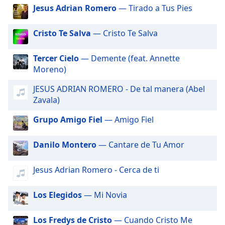
of
Jesus Adrian Romero
— Tirado a Tus Pies
dialog
window.
Cristo Te Salva
— Cristo Te Salva
Escape
will
Tercer Cielo
— Demente (feat. Annette
cancel
Moreno)
and
close
JESUS ADRIAN ROMERO - De tal manera (Abel
the
Zavala)
window.
Grupo Amigo Fiel
— Amigo Fiel
Text
Color
Danilo Montero
— Cantare de Tu Amor
Opacity
Jesus Adrian Romero - Cerca de ti
Los Elegidos
— Mi Novia
Text
Background
Color
Los Fredys de Cristo
— Cuando Cristo Me