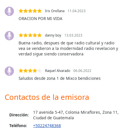
Font
Family
Iris Orellana
11.04.2023
ORACION POR MI VIDA
Reset
danny boy
13.03.2023
Done
Buena radio, despues de que radio cultural y radio
Close
Modal
vea se vendieron a la modernidad radio revelacion y
Dialog
verdad sigue siendo conservadora
End
of
dialog
Raquel Alvarado
06.06.2022
window.
Saludos desde zona 1 de Mixco bendiciones
Contactos de la emisora
17 avenida 5-47, Colonia Miraflores, Zona 11,
Dirección:
Ciudad de Guatemala
Teléfono:
+50224748368