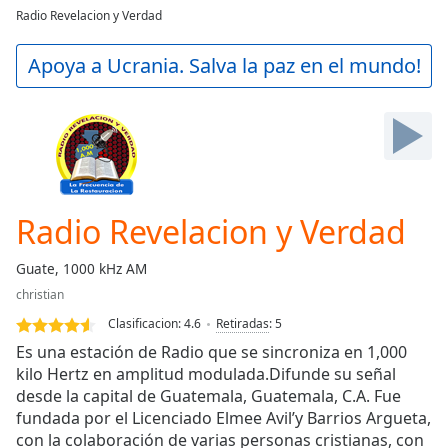
loading.
Radio Revelacion y Verdad
Play
Video
Apoya a Ucrania. Salva la paz en el mundo!
Play
Skip
Backward
Skip
Forward
Mute
Current
Time
0:00
Radio Revelacion y Verdad
/
Duration
-:-
Guate, 1000 kHz AM
Loaded
:
christian
0.00%
Stream
Clasificacion:
4.6
Retiradas
:
5
Type
LIVE
Es una estación de Radio que se sincroniza en 1,000
Seek to
kilo Hertz en amplitud modulada.Difunde su señal
live,
desde la capital de Guatemala, Guatemala, C.A. Fue
currently
behind
fundada por el Licenciado Elmee Avil’y Barrios Argueta,
live
LIVE
con la colaboración de varias personas cristianas, con