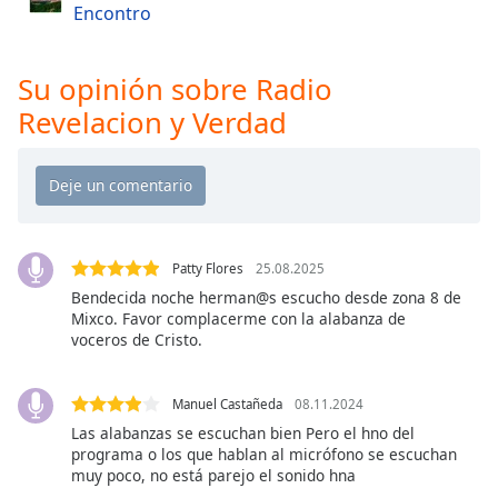
Encontro
Opacity
Su opinión sobre Radio
Caption
Revelacion y Verdad
Area
Background
Color
Opacity
Patty Flores
25.08.2025
Bendecida noche herman@s escucho desde zona 8 de
Font
Mixco. Favor complacerme con la alabanza de
Size
voceros de Cristo.
Text
Manuel Castañeda
08.11.2024
Edge
Las alabanzas se escuchan bien Pero el hno del
Style
programa o los que hablan al micrófono se escuchan
muy poco, no está parejo el sonido hna