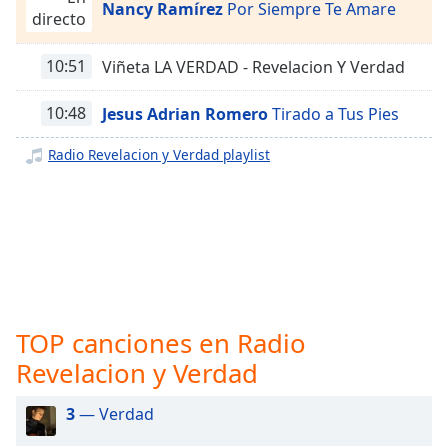
opens
Nancy Ramírez
Por Siempre Te Amare
directo
subtitles
settings
dialog
10:51
Viñeta LA VERDAD - Revelacion Y Verdad
subtitles
off
,
10:48
Jesus Adrian Romero
Tirado a Tus Pies
selected
Radio Revelacion y Verdad playlist
Audio
Track
Picture-
in-
Picture
Fullscreen
This
is
TOP canciones en Radio
a
Revelacion y Verdad
modal
window.
3
— Verdad
Beginning