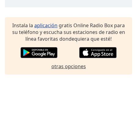
Font
Family
Instala la
aplicación
gratis Online Radio Box para
Reset
su teléfono y escucha sus estaciones de radio en
Done
línea favoritas dondequiera que esté!
Close
Modal
Dialog
End
otras opciones
of
dialog
window.