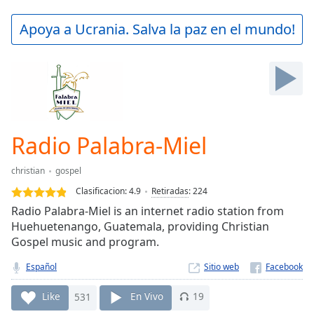
loading.
Play
Apoya a Ucrania. Salva la paz en el mundo!
Video
Play
Skip
Backward
Skip
Forward
Mute
Current
Radio Palabra-Miel
Time
0:00
/
christian
gospel
Duration
-:-
Clasificacion:
4.9
Retiradas
:
224
Loaded
:
Radio Palabra-Miel is an internet radio station from
0.00%
Huehuetenango, Guatemala, providing Christian
Stream
Gospel music and program.
Type
LIVE
Seek to
Español
Sitio web
live,
currently
behind
Like
531
En Vivo
19
live
LIVE