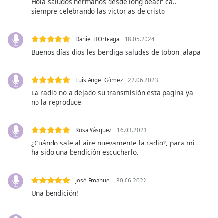
opens
Hola saludos hermanos desde long beach ca..
subtitles
siempre celebrando las victorias de cristo
settings
dialog
Daniel HOrteaga
18.05.2024
subtitles
Buenos días dios les bendiga saludes de tobon jalapa
off
,
selected
Luis Angel Gómez
22.06.2023
Audio
Track
La radio no a dejado su transmisión esta pagina ya
no la reproduce
Picture-
in-
Picture
Rosa Vásquez
16.03.2023
Fullscreen
¿Cuándo sale al aire nuevamente la radio?, para mi
This
ha sido una bendición escucharlo.
is
a
modal
José Emanuel
30.06.2022
window.
Una bendición!
Beginning