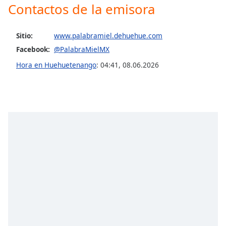
Contactos de la emisora
Opacity
Sitio:
www.palabramiel.dehuehue.com
Facebook:
@PalabraMielMX
Caption
Area
Hora en Huehuetenango
:
04:41
,
08.06.2026
Background
Color
Opacity
Font
Size
Text
Edge
Style