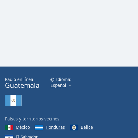
Radio en línea
Idioma:
Guatemala
Español
Países y territorios vecinos
México
Honduras
Belice
El Salvador