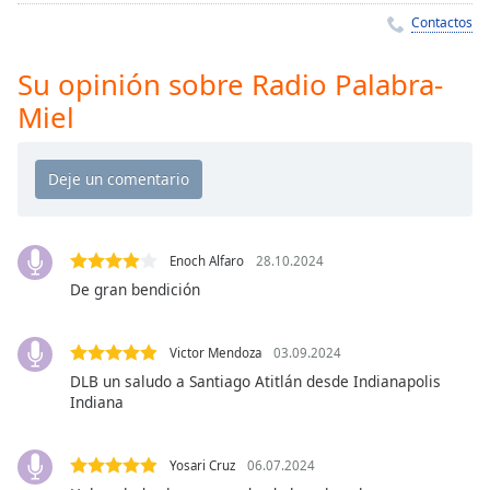
Remaining
Contactos
Time
-
-:-
Su opinión sobre Radio Palabra-
1x
Miel
Playback
Rate
Chapters
Chapters
Enoch Alfaro
28.10.2024
Descriptions
De gran bendición
descriptions
off
,
Victor Mendoza
03.09.2024
selected
DLB un saludo a Santiago Atitlán desde Indianapolis
Indiana
Subtitles
subtitles
settings
,
Yosari Cruz
06.07.2024