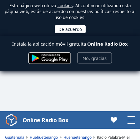
Esta página web utiliza
cookies
. Al continuar utilizando esta
página web, estás de acuerdo con nuestras políticas respecto al
uso de cookies.
Instala la aplicación móvil gratuita
Online Radio Box
No, gracias
Online Radio Box
Video
Player
is
Guatemala
Huehuetenango
Huehuetenango
Radio Palabra-Miel