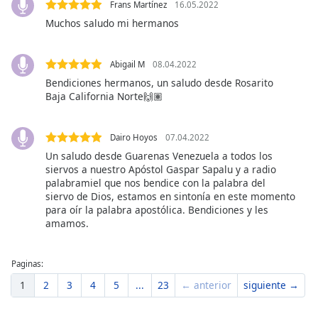
of
Frans Martínez
16.05.2022
dialog
Muchos saludo mi hermanos
window.
Escape
Abigail M
08.04.2022
will
Bendiciones hermanos, un saludo desde Rosarito
cancel
Baja California Norte🙌🏽
and
close
the
Dairo Hoyos
07.04.2022
window.
Un saludo desde Guarenas Venezuela a todos los
siervos a nuestro Apóstol Gaspar Sapalu y a radio
Text
palabramiel que nos bendice con la palabra del
Color
siervo de Dios, estamos en sintonía en este momento
para oír la palabra apostólica. Bendiciones y les
amamos.
Opacity
Paginas:
Text
1
2
3
4
5
...
23
← anterior
siguiente →
Background
Color