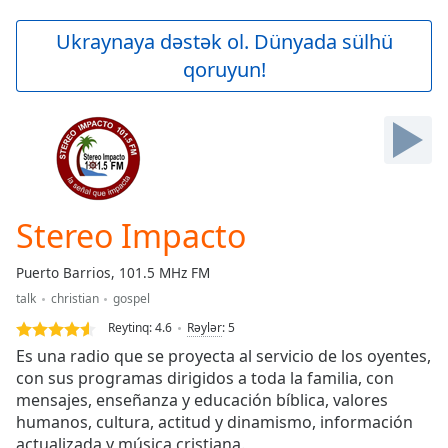
loading.
Play
Ukraynaya dəstək ol. Dünyada sülhü
Video
qoruyun!
Play
Skip
Backward
Skip
Forward
Mute
Current
Time
0:00
Stereo Impacto
/
Duration
-:-
Puerto Barrios, 101.5 MHz FM
Loaded
:
talk
christian
gospel
0.00%
Stream
Reytinq:
4.6
Rəylər
:
5
Type
LIVE
Es una radio que se proyecta al servicio de los oyentes,
Seek to
con sus programas dirigidos a toda la familia, con
live,
mensajes, enseñanza y educación bíblica, valores
currently
behind
humanos, cultura, actitud y dinamismo, información
live
LIVE
actualizada y música cristiana.