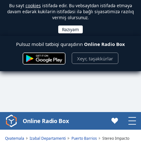
Bu sayt
cookies
istifadə edir. Bu vebsaytdan istifadə etməyə
davam edərək kukilərin istifadəsi ilə bağlı siyasətimizə razılıq
vermiş olursunuz.
Pulsuz mobil tətbiqi quraşdırın
Online Radio Box
Xeyr, təşəkkürlər
Online Radio Box
Video
Player
is
Qvatemala
Izabal Departamenti
Puerto Barrios
Stereo Impacto