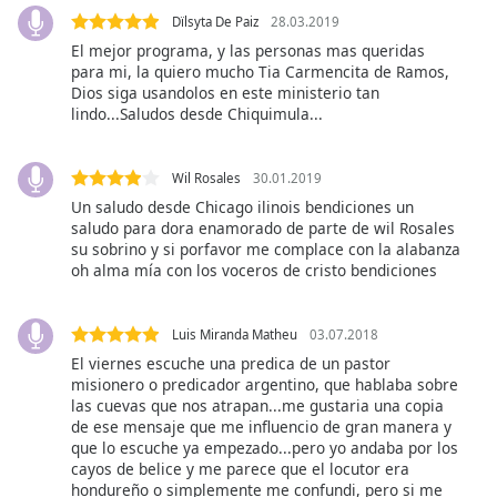
opens
subtitles
Dïlsyta De Paiz
28.03.2019
settings
El mejor programa, y las personas mas queridas
para mi, la quiero mucho Tia Carmencita de Ramos,
dialog
Dios siga usandolos en este ministerio tan
subtitles
lindo...Saludos desde Chiquimula...
off
,
selected
Wil Rosales
30.01.2019
Audio
Un saludo desde Chicago ilinois bendiciones un
Track
saludo para dora enamorado de parte de wil Rosales
su sobrino y si porfavor me complace con la alabanza
Picture-
in-
oh alma mía con los voceros de cristo bendiciones
Picture
Fullscreen
This
Luis Miranda Matheu
03.07.2018
is
El viernes escuche una predica de un pastor
a
misionero o predicador argentino, que hablaba sobre
modal
las cuevas que nos atrapan...me gustaria una copia
de ese mensaje que me influencio de gran manera y
window.
que lo escuche ya empezado...pero yo andaba por los
cayos de belice y me parece que el locutor era
Beginning
hondureño o simplemente me confundi, pero si me