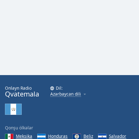
Onlayn Radio
Dil:
Qvatemala
Azərbaycan dili
Qonşu ölkələr
Meksika
Honduras
Beliz
Salvador