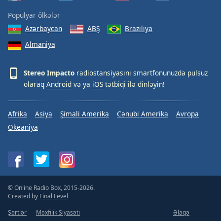
Populyar ölkələr
Azərbaycan
ABŞ
Braziliya
Almaniya
Stereo Impacto
radiostansiyasını smartfonunuzda pulsuz
olaraq
Android
və ya
iOS
tətbiqi ilə dinləyin!
Afrika
Asiya
Şimali Amerika
Cənubi Amerika
Avropa
Okeaniya
© Online Radio Box, 2015-2026.
Created by
Final Level
Şərtlər
Məxfilik Siyasəti
Əlaqə