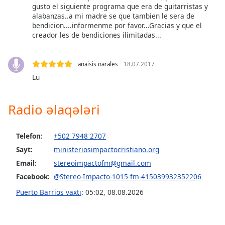
of
gusto el siguiente programa que era de guitarristas y
dialog
alabanzas..a mi madre se que tambien le sera de
bendicion....informenme por favor...Gracias y que el
window.
creador les de bendiciones ilimitadas...
Escape
will
cancel
anaisis narales
18.07.2017
and
Lu
close
the
window.
Radio əlaqələri
Text
Telefon:
+502 7948 2707
Color
Sayt:
ministeriosimpactocristiano.org
Email:
stereoimpactofm@gmail.com
Opacity
Facebook:
@Stereo-Impacto-1015-fm-415039932352206
Puerto Barrios vaxtı
:
05:02
,
08.08.2026
Text
Background
Color