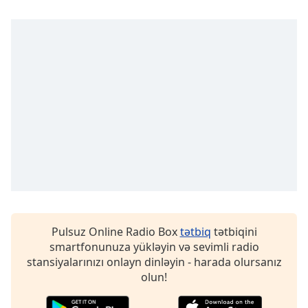
Opacity
Caption
Area
Background
Color
Opacity
Font
Size
Pulsuz Online Radio Box
tətbiq
tətbiqini
smartfonunuza yükləyin və sevimli radio
Text
stansiyalarınızı onlayn dinləyin - harada olursanız
Edge
olun!
Style