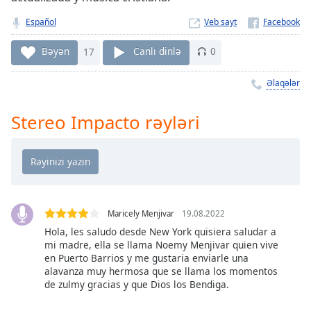
Remaining
Time
-
Español
Veb sayt
-:-
Bəyən
17
Canlı dinlə
0
1x
Playback
Əlaqələr
Rate
Stereo Impacto rəyləri
Chapters
Chapters
Descriptions
descriptions
off
,
Maricely Menjivar
19.08.2022
selected
Hola, les saludo desde New York quisiera saludar a
mi madre, ella se llama Noemy Menjivar quien vive
Subtitles
en Puerto Barrios y me gustaria enviarle una
alavanza muy hermosa que se llama los momentos
subtitles
de zulmy gracias y que Dios los Bendiga.
settings
,