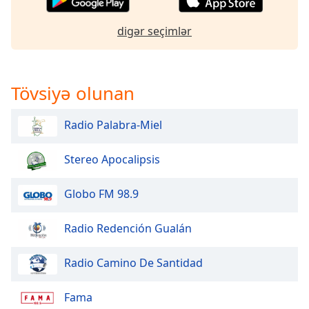
Font
Family
digər seçimlər
Reset
Done
Tövsiyə olunan
Close
Modal
Dialog
Radio Palabra-Miel
End
of
Stereo Apocalipsis
dialog
window.
Globo FM 98.9
Radio Redención Gualán
Radio Camino De Santidad
Fama