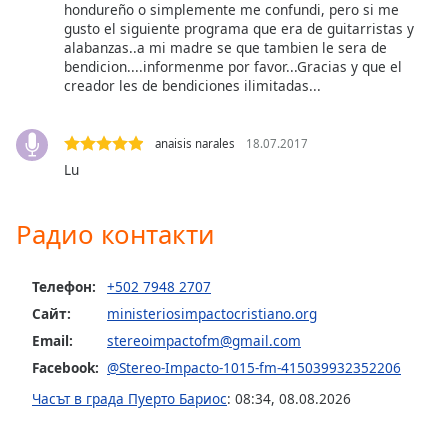
Beginning
hondureño o simplemente me confundi, pero si me
of
gusto el siguiente programa que era de guitarristas y
dialog
alabanzas..a mi madre se que tambien le sera de
bendicion....informenme por favor...Gracias y que el
window.
creador les de bendiciones ilimitadas...
Escape
will
cancel
anaisis narales
18.07.2017
and
Lu
close
the
window.
Радио контакти
Text
Телефон:
+502 7948 2707
Color
Сайт:
ministeriosimpactocristiano.org
Email:
stereoimpactofm@gmail.com
Opacity
Facebook:
@Stereo-Impacto-1015-fm-415039932352206
Часът в града Пуерто Бариос
:
08:34
,
08.08.2026
Text
Background