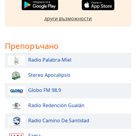
Font
Family
други възможности
Reset
Done
Препоръчано
Close
Modal
Dialog
Radio Palabra-Miel
End
of
Stereo Apocalipsis
dialog
window.
Globo FM 98.9
Radio Redención Gualán
Radio Camino De Santidad
Fama