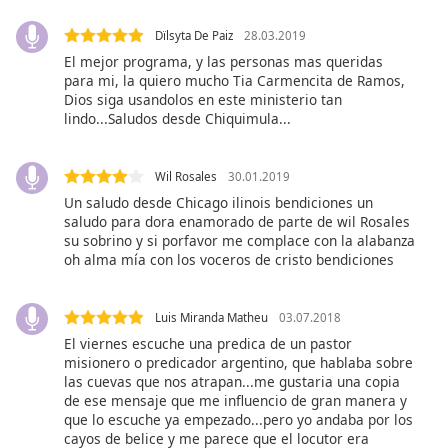
opens
subtitles
Dïlsyta De Paiz
28.03.2019
settings
El mejor programa, y las personas mas queridas
para mi, la quiero mucho Tia Carmencita de Ramos,
dialog
Dios siga usandolos en este ministerio tan
subtitles
lindo...Saludos desde Chiquimula...
off
,
selected
Wil Rosales
30.01.2019
Audio
Un saludo desde Chicago ilinois bendiciones un
Track
saludo para dora enamorado de parte de wil Rosales
su sobrino y si porfavor me complace con la alabanza
Picture-
in-
oh alma mía con los voceros de cristo bendiciones
Picture
Fullscreen
This
Luis Miranda Matheu
03.07.2018
is
El viernes escuche una predica de un pastor
a
misionero o predicador argentino, que hablaba sobre
modal
las cuevas que nos atrapan...me gustaria una copia
de ese mensaje que me influencio de gran manera y
window.
que lo escuche ya empezado...pero yo andaba por los
cayos de belice y me parece que el locutor era