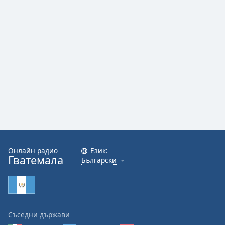
Онлайн радио
Език:
Гватемала
Български
Съседни държави