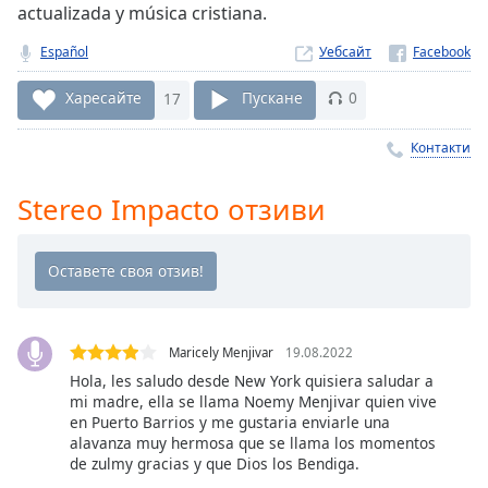
actualizada y música cristiana.
Remaining
Time
-
Español
Уебсайт
-:-
Харесайте
17
Пускане
0
1x
Playback
Контакти
Rate
Stereo Impacto отзиви
Chapters
Chapters
Descriptions
descriptions
off
,
Maricely Menjivar
19.08.2022
selected
Hola, les saludo desde New York quisiera saludar a
mi madre, ella se llama Noemy Menjivar quien vive
Subtitles
en Puerto Barrios y me gustaria enviarle una
alavanza muy hermosa que se llama los momentos
subtitles
de zulmy gracias y que Dios los Bendiga.
settings
,