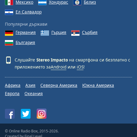
Мексико
Хондурас
Белиз
Ел Салвадор
Популярни държави
Германия
Гърция
Сърбия
България
Слушайте
Stereo Impacto
на смартфона си безплатно с
приложението за
Android
или
iOS
!
Африка
Азия
Северна Америка
Южна Америка
Европа
Океания
© Online Radio Box, 2015-2026.
Created by
Final Level