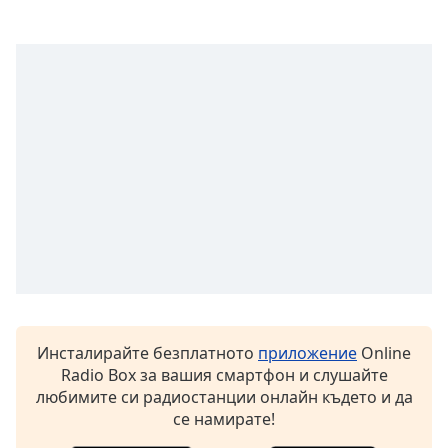
Color
Opacity
Caption
Area
Background
Color
Opacity
Font
Size
Инсталирайте безплатното
приложение
Online
Radio Box за вашия смартфон и слушайте
Text
любимите си радиостанции онлайн където и да
Edge
се намирате!
Style