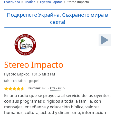
is
Гватемала
Исабал
Пуерто Бариос
Stereo Impacto
loading.
Play
Подкрепете Украйна. Съхранете мира в
Video
света!
Play
Skip
Backward
Skip
Forward
Mute
Current
Time
0:00
Stereo Impacto
/
Duration
-:-
Пуерто Бариос, 101.5 MHz FM
Loaded
:
talk
christian
gospel
0.00%
Stream
Рейтинг:
4.6
Отзиви
:
5
Type
LIVE
Es una radio que se proyecta al servicio de los oyentes,
Seek to
con sus programas dirigidos a toda la familia, con
live,
mensajes, enseñanza y educación bíblica, valores
currently
behind
humanos, cultura, actitud y dinamismo, información
live
LIVE