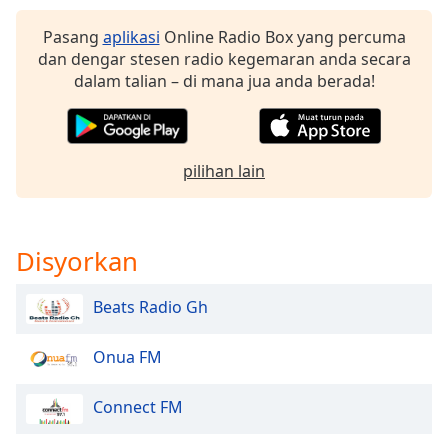
opens
subtitles
Pasang
aplikasi
Online Radio Box yang percuma
settings
dan dengar stesen radio kegemaran anda secara
dialog
dalam talian – di mana jua anda berada!
subtitles
off
,
selected
pilihan lain
Audio
Track
Picture-
in-
Disyorkan
Picture
Fullscreen
This
Beats Radio Gh
is
a
Onua FM
modal
window.
Connect FM
Beginning