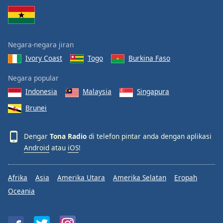
Font
Family
Negara-negara jiran
Reset
Ivory Coast
Togo
Burkina Faso
Done
Close
Negara popular
Modal
Dialog
Indonesia
Malaysia
Singapura
End
Brunei
of
dialog
window.
Dengar
Tona Radio
di telefon pintar anda dengan aplikasi
Android
atau
iOS
!
Afrika
Asia
Amerika Utara
Amerika Selatan
Eropah
Oceania