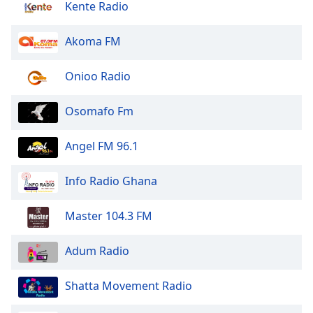
of
Kente Radio
dialog
window.
Akoma FM
Escape
will
Onioo Radio
cancel
and
Osomafo Fm
close
the
window.
Angel FM 96.1
Text
Info Radio Ghana
Color
Master 104.3 FM
Opacity
Adum Radio
Text
Shatta Movement Radio
Background
Color