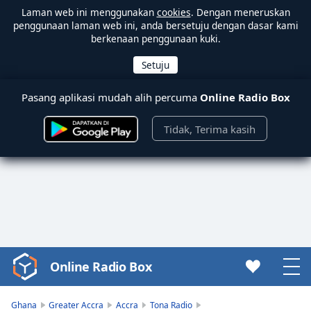
Laman web ini menggunakan
cookies
. Dengan meneruskan
penggunaan laman web ini, anda bersetuju dengan dasar kami
berkenaan penggunaan kuki.
Pasang aplikasi mudah alih percuma
Online Radio Box
Tidak, Terima kasih
Online Radio Box
Video
Player
is
Ghana
Greater Accra
Accra
Tona Radio