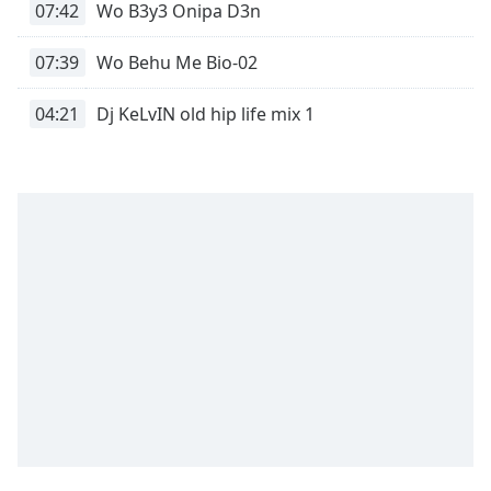
Remaining
07:42
Wo B3y3 Onipa D3n
Time
-
-:-
07:39
Wo Behu Me Bio-02
1x
04:21
Dj KeLvIN old hip life mix 1
Playback
Rate
Chapters
Chapters
Descriptions
descriptions
off
,
selected
Subtitles
subtitles
settings
,