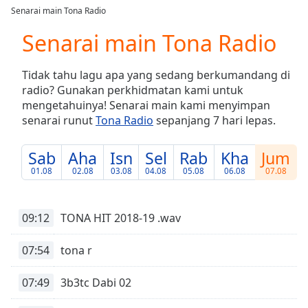
loading.
Senarai main Tona Radio
Play
Video
Senarai main Tona Radio
Play
Skip
Tidak tahu lagu apa yang sedang berkumandang di
Backward
radio? Gunakan perkhidmatan kami untuk
Skip
Forward
mengetahuinya! Senarai main kami menyimpan
Mute
senarai runut
Tona Radio
sepanjang 7 hari lepas.
Current
Time
0:00
Sab
Aha
Isn
Sel
Rab
Kha
Jum
/
01.08
02.08
03.08
04.08
05.08
06.08
07.08
Duration
-:-
Loaded
:
0.00%
09:12
TONA HIT 2018-19 .wav
Stream
Type
LIVE
07:54
tona r
Seek to
live,
currently
07:49
3b3tc Dabi 02
behind
live
LIVE