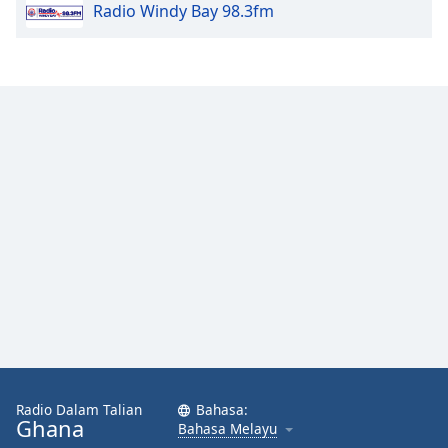
Radio Windy Bay 98.3fm
Opacity
Caption
Area
Background
Color
Opacity
Font
Size
Text
Edge
Style
Radio Dalam Talian
Bahasa:
Ghana
Bahasa Melayu