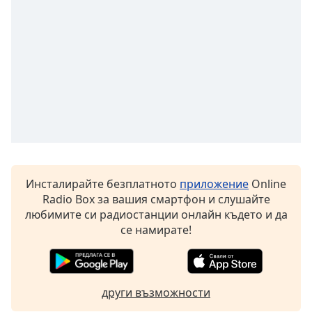
opens
subtitles
settings
dialog
subtitles
off
,
selected
Audio
Track
Picture-
in-
Инсталирайте безплатното
приложение
Online
Picture
Radio Box за вашия смартфон и слушайте
Fullscreen
любимите си радиостанции онлайн където и да
This
се намирате!
is
a
modal
window.
други възможности