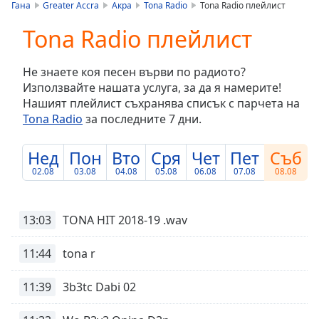
is
Гана
Greater Accra
Акра
Tona Radio
Tona Radio плейлист
loading.
Tona Radio плейлист
Play
Video
Play
Не знаете коя песен върви по радиото?
Skip
Използвайте нашата услуга, за да я намерите!
Backward
Нашият плейлист съхранява списък с парчета на
Skip
Forward
Tona Radio
за последните 7 дни.
Mute
Current
Нед
Пон
Вто
Сря
Чет
Пет
Съб
Time
0:00
02.08
03.08
04.08
05.08
06.08
07.08
08.08
/
Duration
-:-
Loaded
:
13:03
TONA HIT 2018-19 .wav
0.00%
Stream
11:44
tona r
Type
LIVE
Seek to
11:39
3b3tc Dabi 02
live,
currently
behind
live
LIVE