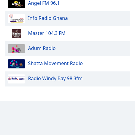
Color
Angel FM 96.1
Opacity
Info Radio Ghana
Master 104.3 FM
Caption
Area
Adum Radio
Background
Color
Shatta Movement Radio
Opacity
Radio Windy Bay 98.3fm
Font
Size
Text
Edge
Style