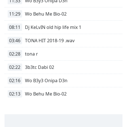
11:33
Wo B3y3 Onipa D3n
Remaining
Time
-
11:29
Wo Behu Me Bio-02
-:-
08:11
Dj KeLvIN old hip life mix 1
1x
Playback
03:46
TONA HIT 2018-19 .wav
Rate
Chapters
02:28
tona r
Chapters
02:22
3b3tc Dabi 02
Descriptions
02:16
Wo B3y3 Onipa D3n
descriptions
off
,
02:13
Wo Behu Me Bio-02
selected
Subtitles
subtitles
settings
,