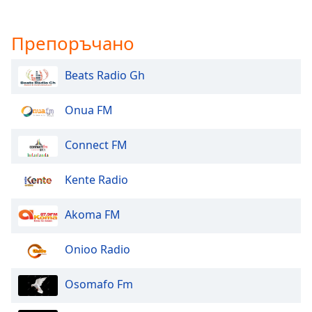
Beginning
of
dialog
Препоръчано
window.
Escape
Beats Radio Gh
will
cancel
and
Onua FM
close
the
Connect FM
window.
Kente Radio
Text
Color
Akoma FM
Opacity
Onioo Radio
Text
Osomafo Fm
Background