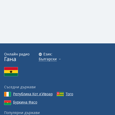
Font
Family
Reset
Done
Close
Modal
Dialog
Онлайн радио
Език:
End
Гана
Български
of
dialog
window.
Съседни държави
Република Кот д'Ивоар
Того
Буркина Фасо
Популярни държави