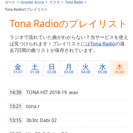
is
ガーナ
Greater Accra
アクラ
Tona Radio
loading.
Tona Radioのプレイリスト
Play
Video
Tona Radioのプレイリスト
Play
Skip
ラジオで流れていた曲がわからない？当サービスを使え
Backward
ば見つけられます！プレイリストには
Tona Radio
の過
Skip
Forward
去7日間の曲リストが保存されています。
Mute
Current
金
土
日
月
火
水
木
Time
0:00
31.07
01.08
02.08
03.08
04.08
05.08
06.08
/
Duration
-:-
Loaded
:
14:39
TONA HIT 2018-19 .wav
0.00%
Stream
13:21
tona r
Type
LIVE
Seek to
live,
13:15
3b3tc Dabi 02
currently
behind
live
LIVE