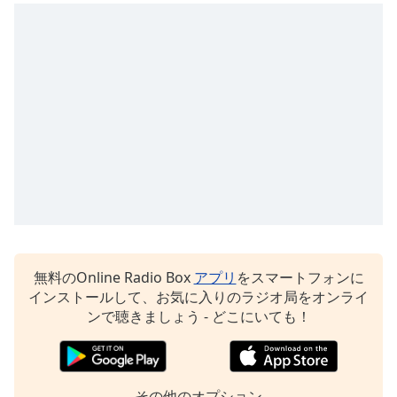
opens
subtitles
settings
dialog
subtitles
off
,
selected
Audio
Track
Picture-
in-
Picture
Fullscreen
無料のOnline Radio Box
アプリ
をスマートフォンに
This
インストールして、お気に入りのラジオ局をオンライ
is
ンで聴きましょう - どこにいても！
a
modal
window.
その他のオプション