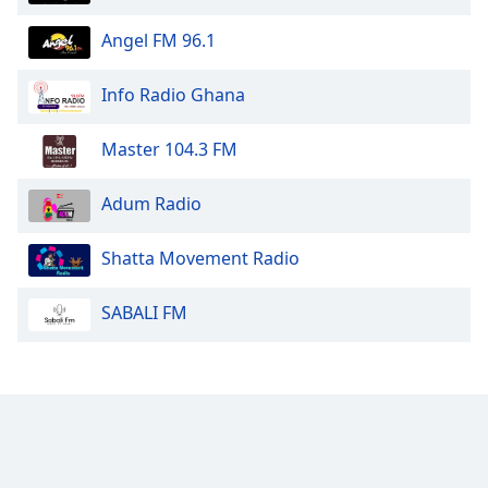
Color
Angel FM 96.1
Opacity
Info Radio Ghana
Caption
Master 104.3 FM
Area
Background
Color
Adum Radio
Shatta Movement Radio
Opacity
SABALI FM
Font
Size
Text
Edge
Style