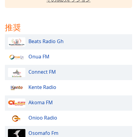
Beginning
of
dialog
window.
推奨
Escape
will
cancel
Beats Radio Gh
and
close
Onua FM
the
window.
Connect FM
Text
Kente Radio
Color
Akoma FM
Opacity
Onioo Radio
Text
Background
Osomafo Fm