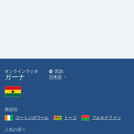
Font
Family
Reset
Done
Close
Modal
Dialog
End
of
オンラインラジオ
言語:
ガーナ
dialog
日本語
window.
隣接国
コートジボワール
トーゴ
ブルキナファソ
人気の国々