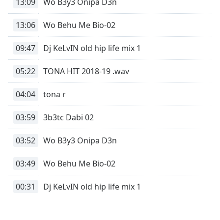
13:09
Wo B3y3 Onipa D3n
Remaining
Time
-
13:06
Wo Behu Me Bio-02
-:-
09:47
Dj KeLvIN old hip life mix 1
1x
Playback
05:22
TONA HIT 2018-19 .wav
Rate
Chapters
04:04
tona r
Chapters
03:59
3b3tc Dabi 02
Descriptions
03:52
Wo B3y3 Onipa D3n
descriptions
off
,
03:49
Wo Behu Me Bio-02
selected
00:31
Dj KeLvIN old hip life mix 1
Subtitles
subtitles
settings
,