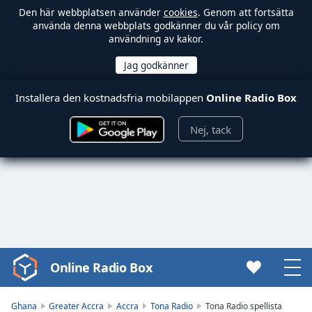
Den här webbplatsen använder
cookies
. Genom att fortsätta
använda denna webbplats godkänner du vår policy om
användning av kakor.
Installera den kostnadsfria mobilappen
Online Radio Box
Nej, tack
Online Radio Box
Video
Player
is
Ghana
Greater Accra
Accra
Tona Radio
Tona Radio spellista