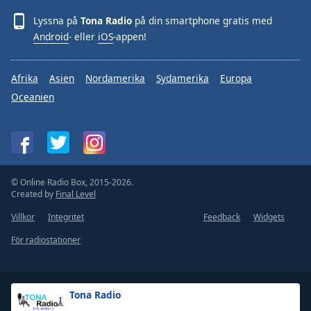
Lyssna på
Tona Radio
på din smartphone gratis med
Android
- eller
iOS
-appen!
Afrika
Asien
Nordamerika
Sydamerika
Europa
Oceanien
© Online Radio Box, 2015-2026.
Created by
Final Level
Villkor
Integritet
Feedback
Widgets
För radiostationer
Tona Radio