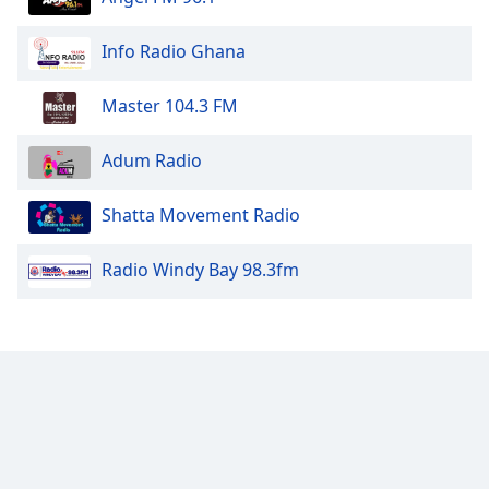
Opacity
Info Radio Ghana
Master 104.3 FM
Caption
Area
Background
Adum Radio
Color
Shatta Movement Radio
Opacity
Radio Windy Bay 98.3fm
Font
Size
Text
Edge
Style