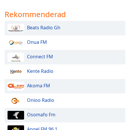
of
dialog
Rekommenderad
window.
Escape
Beats Radio Gh
will
cancel
and
Onua FM
close
the
Connect FM
window.
Kente Radio
Text
Color
Akoma FM
Opacity
Onioo Radio
Text
Osomafo Fm
Background
Color
Angel FM 96.1