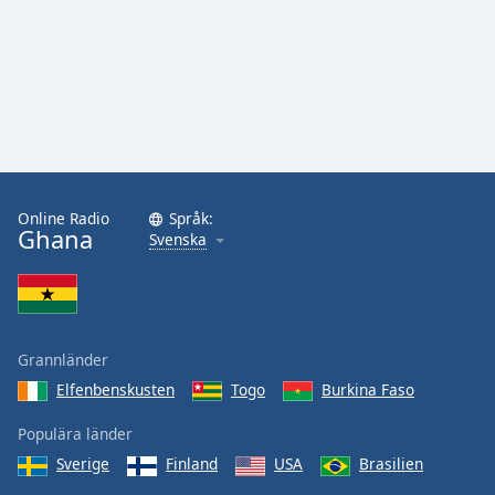
Font
Family
Reset
Done
Close
Modal
Dialog
End
Online Radio
Språk:
Ghana
Svenska
of
dialog
window.
Grannländer
Elfenbenskusten
Togo
Burkina Faso
Populära länder
Sverige
Finland
USA
Brasilien