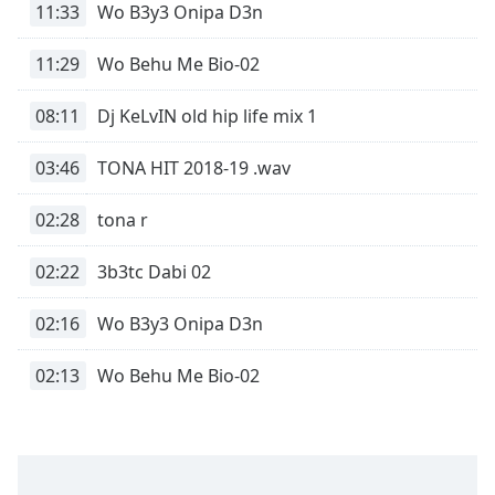
Remaining
11:33
Wo B3y3 Onipa D3n
Time
-
-:-
11:29
Wo Behu Me Bio-02
1x
08:11
Dj KeLvIN old hip life mix 1
Playback
Rate
03:46
TONA HIT 2018-19 .wav
Chapters
02:28
tona r
Chapters
02:22
3b3tc Dabi 02
Descriptions
descriptions
02:16
Wo B3y3 Onipa D3n
off
,
selected
02:13
Wo Behu Me Bio-02
Subtitles
subtitles
settings
,