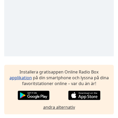
opens
subtitles
settings
dialog
subtitles
off
,
selected
Audio
Track
Picture-
in-
Picture
Installera gratisappen Online Radio Box
Fullscreen
applikation
på din smartphone och lyssna på dina
This
favoritstationer online – var du än är!
is
a
modal
window.
andra alternativ
Beginning