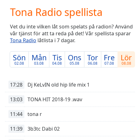
loading.
Tona Radio spellista
Play
Video
Play
Vet du inte vilken låt som spelats på radion? Använd
Skip
vår tjänst för att ta reda på det! Vår spellista sparar
Backward
Tona Radio
låtlista i 7 dagar.
Skip
Forward
Mute
Sön
Mån
Tis
Ons
Tor
Fre
Lör
Current
02.08
03.08
04.08
05.08
06.08
07.08
08.08
Time
0:00
/
Duration
-:-
17:28
Dj KeLvIN old hip life mix 1
Loaded
:
0.00%
13:03
TONA HIT 2018-19 .wav
Stream
Type
LIVE
11:44
tona r
Seek to
live,
currently
11:39
3b3tc Dabi 02
behind
live
LIVE