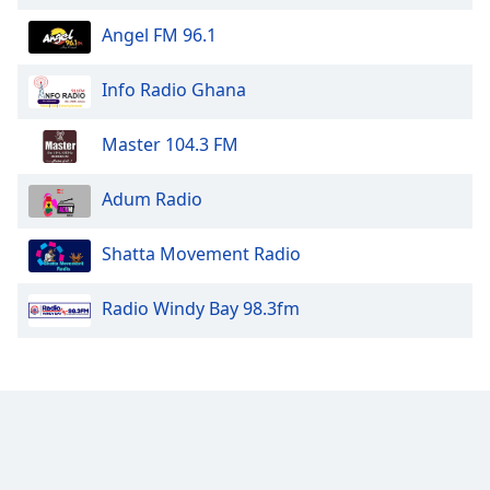
Color
Angel FM 96.1
Opacity
Info Radio Ghana
Caption
Master 104.3 FM
Area
Background
Adum Radio
Color
Shatta Movement Radio
Opacity
Radio Windy Bay 98.3fm
Font
Size
Text
Edge
Style