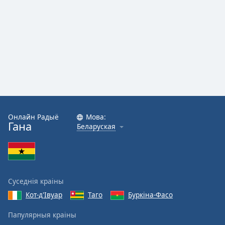
Font
Family
Reset
Done
Close
Modal
Dialog
End
Онлайн Радыё
Мова:
of
Гана
Беларуская
dialog
window.
Суседнія краіны
Кот-д'Івуар
Таго
Буркіна-Фасо
Папулярныя краіны