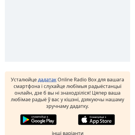
opens
subtitles
settings
dialog
subtitles
off
,
selected
Audio
Track
Picture-
in-
Усталюйце
дадатак
Online Radio Box для вашага
Picture
смартфона і слухайце любімыя радыёстанцыі
Fullscreen
онлайн, дзе б вы ні знаходзіліся! Цяпер ваша
This
любімае радыё ў вас у кішэні, дзякуючы нашаму
is
зручнаму дадатку.
a
modal
window.
інші варіанти