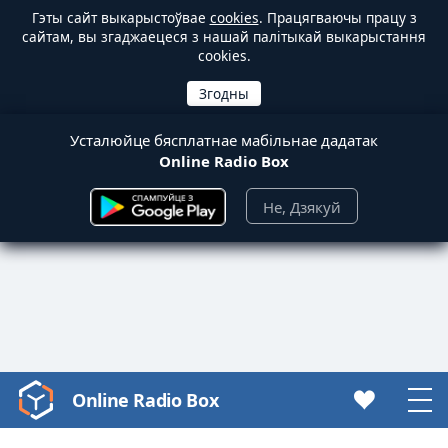
Гэты сайт выкарыстоўвае
cookies
. Працягваючы працу з
сайтам, вы згаджаецеся з нашай палітыкай выкарыстання
cookies.
Усталюйце бясплатнае мабільнае дадатак
Online Radio Box
Не, Дзякуй
Online Radio Box
Video
Player