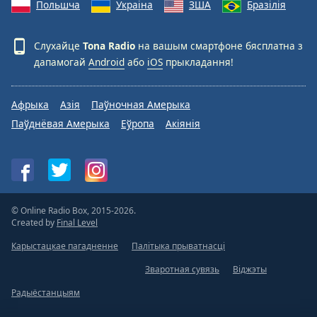
Польшча
Украіна
ЗША
Бразілія
Слухайце
Tona Radio
на вашым смартфоне бясплатна з
дапамогай
Android
або
iOS
прыкладання!
Афрыка
Азія
Паўночная Амерыка
Паўднёвая Амерыка
Еўропа
Акіянія
© Online Radio Box, 2015-2026.
Created by
Final Level
Карыстацкае пагадненне
Палітыка прыватнасці
Зваротная сувязь
Віджэты
Радыёстанцыям