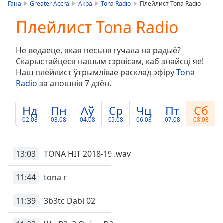
is
Гана
Greater Accra
Акра
Tona Radio
Плейлист Tona Radio
loading.
Плейлист Tona Radio
Play
Video
Play
Не ведаеце, якая песьня гучала на радыё?
Skip
Скарыстайцеся нашым сэрвісам, каб знайсці яе!
Backward
Наш плейлист ўтрымлівае расклад эфіру
Tona
Skip
Forward
Radio
за апошнія 7 дзён.
Mute
Current
Нд
Пн
Аў
Ср
Чц
Пт
Сб
Time
0:00
02.08
03.08
04.08
05.08
06.08
07.08
08.08
/
Duration
-:-
Loaded
:
13:03
TONA HIT 2018-19 .wav
0.00%
Stream
11:44
tona r
Type
LIVE
Seek to
11:39
3b3tc Dabi 02
live,
currently
behind
live
LIVE