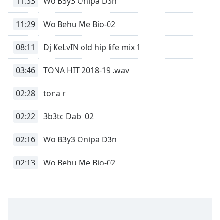
11:33
Wo B3y3 Onipa D3n
Remaining
Time
-
11:29
Wo Behu Me Bio-02
-:-
08:11
Dj KeLvIN old hip life mix 1
1x
Playback
03:46
TONA HIT 2018-19 .wav
Rate
Chapters
02:28
tona r
Chapters
02:22
3b3tc Dabi 02
Descriptions
02:16
Wo B3y3 Onipa D3n
descriptions
off
,
02:13
Wo Behu Me Bio-02
selected
Subtitles
subtitles
settings
,