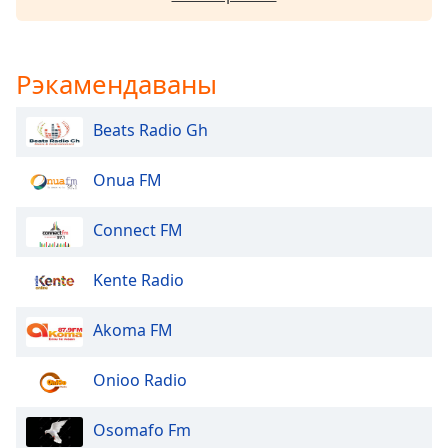
Beginning
of
dialog
window.
Рэкамендаваны
Escape
will
Beats Radio Gh
cancel
and
close
Onua FM
the
window.
Connect FM
Text
Kente Radio
Color
Akoma FM
Opacity
Onioo Radio
Text
Background
Osomafo Fm