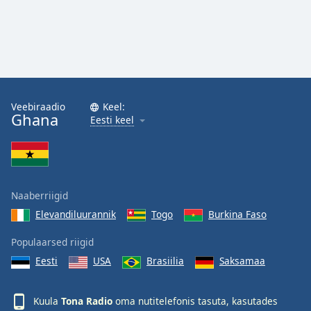
Family
Reset
Done
Close
Modal
Veebiraadio
Keel:
Dialog
Ghana
Eesti keel
End
of
dialog
window.
Naaberriigid
Elevandiluurannik
Togo
Burkina Faso
Populaarsed riigid
Eesti
USA
Brasiilia
Saksamaa
Kuula
Tona Radio
oma nutitelefonis tasuta, kasutades