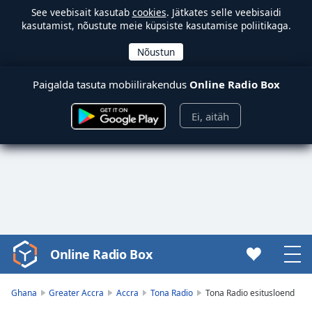
See veebisait kasutab
cookies
. Jätkates selle veebisaidi
kasutamist, nõustute meie küpsiste kasutamise poliitikaga.
Paigalda tasuta mobiilirakendus
Online Radio Box
Ei, aitäh
Online Radio Box
Video
Player
is
Ghana
Greater Accra
Accra
Tona Radio
Tona Radio esitusloend
loading.