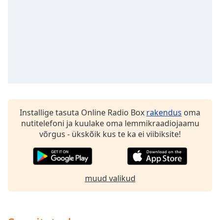
subtitles
settings
dialog
subtitles
off
,
selected
Audio
Track
Picture-
in-
Installige tasuta Online Radio Box
rakendus
oma
Picture
nutitelefoni ja kuulake oma lemmikraadiojaamu
Fullscreen
võrgus - ükskõik kus te ka ei viibiksite!
This
is
a
modal
muud valikud
window.
Beginning
of