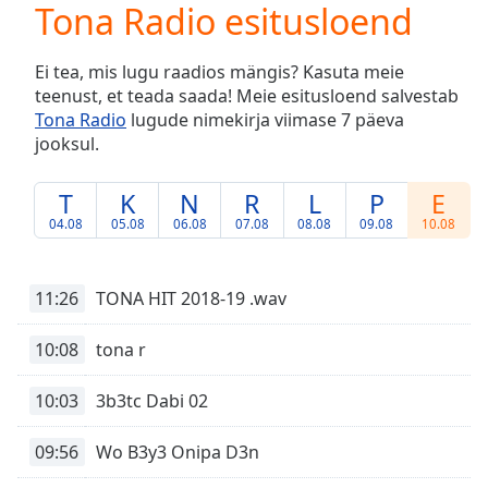
Tona Radio esitusloend
Play
Video
Play
Ei tea, mis lugu raadios mängis? Kasuta meie
Skip
teenust, et teada saada! Meie esitusloend salvestab
Backward
Tona Radio
lugude nimekirja viimase 7 päeva
Skip
Forward
jooksul.
Mute
Current
T
K
N
R
L
P
E
Time
0:00
04.08
05.08
06.08
07.08
08.08
09.08
10.08
/
Duration
-:-
Loaded
:
11:26
TONA HIT 2018-19 .wav
0.00%
Stream
10:08
tona r
Type
LIVE
Seek to
10:03
3b3tc Dabi 02
live,
currently
behind
live
LIVE
09:56
Wo B3y3 Onipa D3n
Remaining