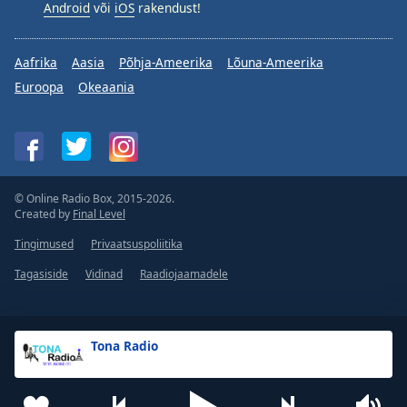
Android
või
iOS
rakendust!
Aafrika
Aasia
Põhja-Ameerika
Lõuna-Ameerika
Euroopa
Okeaania
© Online Radio Box, 2015-2026.
Created by
Final Level
Tingimused
Privaatsuspoliitika
Tagasiside
Vidinad
Raadiojaamadele
Tona Radio