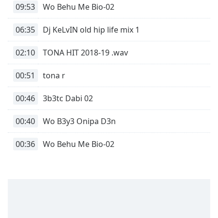
Time
-
09:53
Wo Behu Me Bio-02
-:-
06:35
Dj KeLvIN old hip life mix 1
1x
Playback
02:10
TONA HIT 2018-19 .wav
Rate
Chapters
00:51
tona r
Chapters
00:46
3b3tc Dabi 02
Descriptions
00:40
Wo B3y3 Onipa D3n
descriptions
off
,
00:36
Wo Behu Me Bio-02
selected
Subtitles
subtitles
settings
,
opens