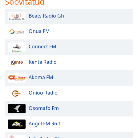
Soovitatud
dialog
window.
Beats Radio Gh
Escape
will
cancel
Onua FM
and
close
Connect FM
the
window.
Kente Radio
Text
Akoma FM
Color
Onioo Radio
Opacity
Osomafo Fm
Text
Background
Angel FM 96.1
Color