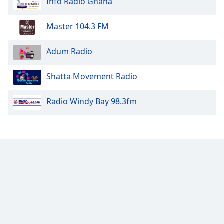
Info Radio Ghana
Opacity
Master 104.3 FM
Caption
Adum Radio
Area
Background
Color
Shatta Movement Radio
Radio Windy Bay 98.3fm
Opacity
Font
Size
Text
Edge
Style
Font