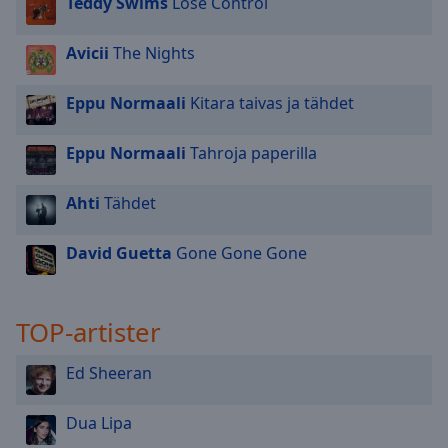
Teddy Swims
Lose Control
Avicii
The Nights
Eppu Normaali
Kitara taivas ja tähdet
Eppu Normaali
Tahroja paperilla
Ahti
Tähdet
David Guetta
Gone Gone Gone
TOP-artister
Ed Sheeran
Dua Lipa