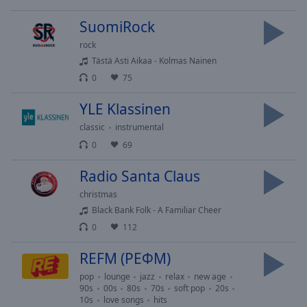
selected
SuomiRock
Audio
rock
Track
Tästä Asti Aikaa - Kolmas Nainen
Picture-
0
75
in-
Picture
YLE Klassinen
Fullscreen
This
classic
instrumental
is
0
69
a
modal
Radio Santa Claus
window.
christmas
Black Bank Folk - A Familiar Cheer
Beginning
0
112
of
dialog
REFM (РЕФМ)
window.
pop
lounge
jazz
relax
new age
Escape
90s
00s
80s
70s
soft pop
20s
will
10s
love songs
hits