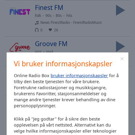
Finest FM
folk
90s
80s
hits
News FinestRadio - FinestRadioMusic
0
26
Groove FM
jazz
soul
0
35
Vi bruker informasjonskapsler
NRJ Suomihitit
Online Radio Box
bruker informasjonskapsler
for å
tilby den beste tjenesten for våre brukere.
pop
top40
adult contemporary
Foretrukne radiostasjoner og musikksjangre,
0
58
brukerens Favoritter, stasjonsanmeldelser og
mange andre tjenester krever behandling av dine
Easy Hits
personopplysninger.
adult contemporary
Darren Hayes - Insatiable
Klikk på "Jeg godtar" for å sikre den beste
opplevelsen på vårt nettsted. Alternativt kan du
0
30
velge hvilke informasjonskapsler eller teknologier