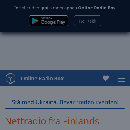
Installer den gratis mobilappen
Online Radio Box
Nei, takk
Online Radio Box
Video
Player
is
loading.
Stå med Ukraina. Bevar freden i verden!
Play
Video
Nettradio fra Finlands
Play
Skip
Backward