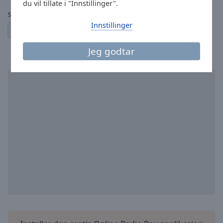
du vil tillate i "Innstillinger".
Sider:
Innstillinger
1
2
3
4
← forrige
neste →
Jeg godtar