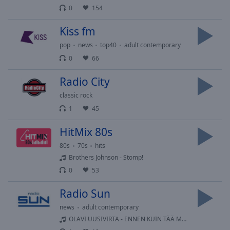
cancel
0
154
and
close
Kiss fm
the
pop
news
top40
adult contemporary
window.
0
66
Text
Radio City
Color
classic rock
1
45
Opacity
HitMix 80s
Text
80s
70s
hits
Background
Brothers Johnson - Stomp!
Color
0
53
Radio Sun
Opacity
news
adult contemporary
OLAVI UUSIVIRTA - ENNEN KUIN TÄÄ MAAILMA LOPPUU (DON'T YOU EVER LEAVE ME)
Caption