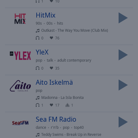
1
10
Area
Background
HitMix
Color
90s
00s
hits
Outkast - The Way You Move (Club Mix)
Opacity
0
76
YleX
Font
Size
pop
talk
adult contemporary
0
35
Text
Aito Iskelmä
Edge
Style
pop
Madonna - La Isla Bonita
1
17
1
Font
Family
Sea FM Radio
dance
r'n'b
pop
top40
Reset
Teddy Swims - Break Up in Reverse