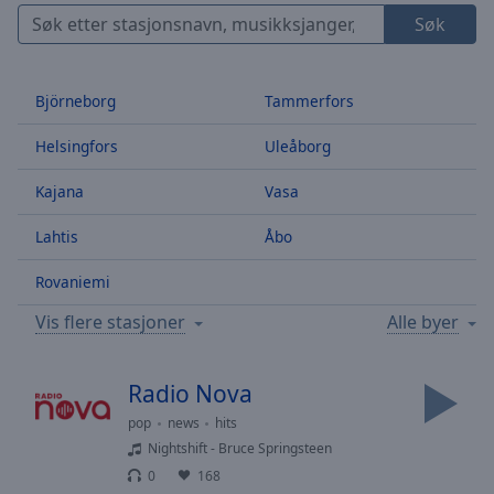
Skip
Søk
Forward
Mute
Current
Björneborg
Tammerfors
Time
0:00
/
Helsingfors
Uleåborg
Duration
-:-
Loaded
:
Kajana
Vasa
0.00%
Stream
Lahtis
Åbo
Type
LIVE
Rovaniemi
Seek to
live,
currently
Vis flere stasjoner
Alle byer
behind
live
LIVE
Remaining
Radio Nova
Time
-
-:-
pop
news
hits
Nightshift - Bruce Springsteen
1x
0
168