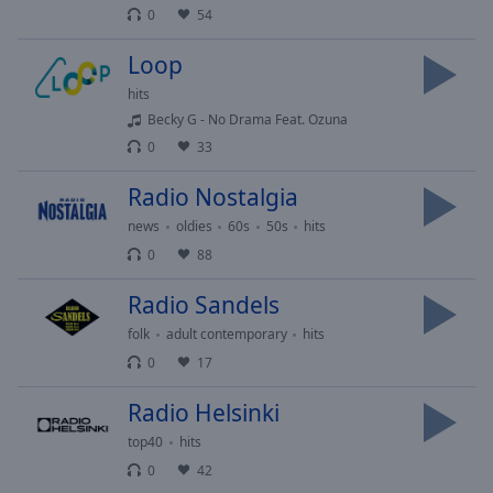
Done
0
54
Close
Modal
Loop
Dialog
End
hits
of
Becky G - No Drama Feat. Ozuna
dialog
0
33
window.
Radio Nostalgia
news
oldies
60s
50s
hits
0
88
Radio Sandels
folk
adult contemporary
hits
0
17
Radio Helsinki
top40
hits
0
42