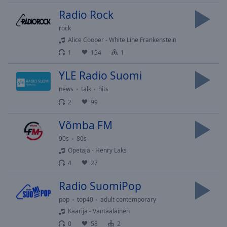
Playback
Rate
Radio Rock
Chapters
rock
Alice Cooper - White Line Frankenstein
Chapters
1
154
1
Descriptions
YLE Radio Suomi
descriptions
news
talk
hits
off
,
2
99
selected
Võmba FM
Subtitles
90s
80s
subtitles
Õpetaja - Henry Laks
settings
,
4
27
opens
subtitles
Radio SuomiPop
settings
pop
top40
adult contemporary
dialog
Käärijä - Vantaalainen
subtitles
off
,
0
58
2