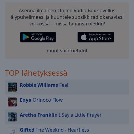
selected
Asenna ilmainen Online Radio Box sovellus
älypuhelimeesi ja kuuntele suosikkiradiokanaviasi
Audio
Track
verkossa – missä tahansa oletkin!
Picture-
in-
Picture
Fullscreen
muut vaihtoehdot
This
is
a
TOP lähetyksessä
modal
window.
Robbie Williams
Feel
Beginning
Enya
Orinoco Flow
of
dialog
Aretha Franklin
I Say a Little Prayer
window.
Escape
will
Gifted
The Weeknd - Heartless