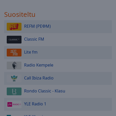
Done
Close
Suositeltu
Modal
Dialog
End
REFM (РЕФМ)
of
dialog
window.
Classic FM
Lite fm
Radio Kempele
Call Ibiza Radio
Rondo Classic - Klasu
YLE Radio 1