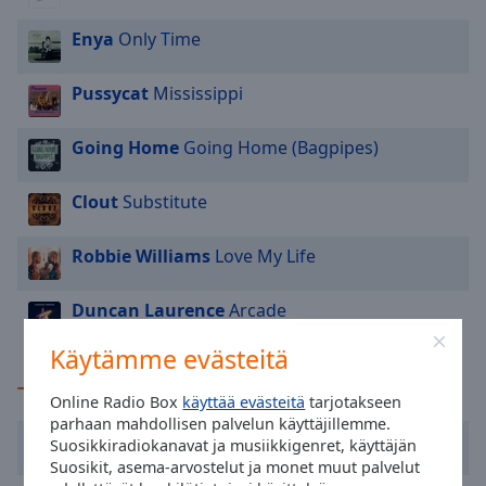
cancel
and
Enya
Only Time
close
the
Pussycat
Mississippi
window.
Going Home
Going Home (Bagpipes)
Text
Color
Clout
Substitute
Opacity
Robbie Williams
Love My Life
Text
Duncan Laurence
Arcade
Background
Color
Käytämme evästeitä
TOP-artistit
Online Radio Box
käyttää evästeitä
tarjotakseen
Opacity
parhaan mahdollisen palvelun käyttäjillemme.
Robbie Williams
Suosikkiradiokanavat ja musiikkigenret, käyttäjän
Suosikit, asema-arvostelut ja monet muut palvelut
Caption