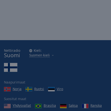
Nettiradio
Kieli:
Suomi
Suomen kieli
Naapurimaat
Norja
Ruotsi
Viro
Suositut maat
Yhdysvallat
Brasilia
Saksa
Ranska