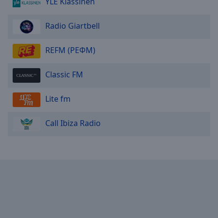
YLE Klassinen
Radio Giartbell
REFM (РЕФМ)
Classic FM
Lite fm
Call Ibiza Radio