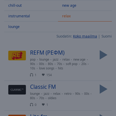
Skip
chill-out
new age
Forward
Mute
instrumental
relax
Current
Time
0:00
lounge
/
Suodatin:
Koko maailma
Suomi
Duration
-:-
Loaded
:
0.00%
REFM (РЕФМ)
Stream
Type
LIVE
pop
lounge
jazz
relax
new age
90s
00s
80s
70s
soft pop
20s
Seek to
10s
love songs
hits
live,
currently
1
154
behind
live
LIVE
Classic FM
Remaining
Time
-
lounge
jazz
relax
retro
90s
00s
-:-
80s
70s
oldies
0
1
1x