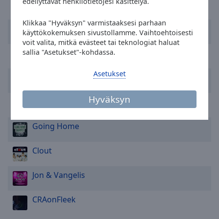
edellyttävät henkilötietojesi käsittelyä.
Enya
Area
Background
Klikkaa "Hyväksyn" varmistaaksesi parhaan
Color
Dionne Warwick
käyttökokemuksen sivustollamme. Vaihtoehtoisesti
voit valita, mitkä evästeet tai teknologiat haluat
sallia "Asetukset"-kohdassa.
Pussycat
Opacity
Asetukset
Gifted
Font
Size
Hyväksyn
Serhat
Text
Going Home
Edge
Style
Clout
Font
Jon & Vangelis
Family
CRAonFleek
Reset