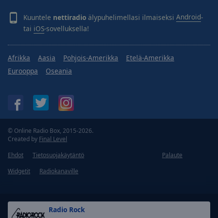
Kuuntele
nettiradio
älypuhelimellasi ilmaiseksi
Android
-
tai
iOS
-sovelluksella!
Afrikka
Aasia
Pohjois-Amerikka
Etelä-Amerikka
Eurooppa
Oseania
© Online Radio Box, 2015-2026.
Created by
Final Level
Ehdot
Tietosuojakäytäntö
Palaute
Widgetit
Radiokanaville
Radio Rock