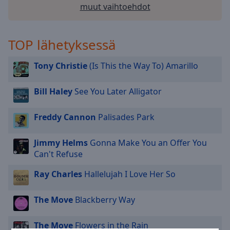
cancel
muut vaihtoehdot
and
close
the
TOP lähetyksessä
window.
Tony Christie
(Is This the Way To) Amarillo
Text
Color
Bill Haley
See You Later Alligator
Opacity
Freddy Cannon
Palisades Park
Text
Jimmy Helms
Gonna Make You an Offer You
Background
Can't Refuse
Color
Ray Charles
Hallelujah I Love Her So
Opacity
The Move
Blackberry Way
Caption
The Move
Flowers in the Rain