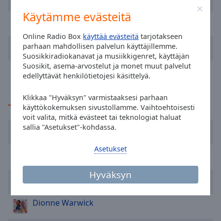
Area
Käytämme evästeitä
Background
Jimmy Clanton
Venus in Blue Jeans
Color
Online Radio Box
käyttää evästeitä
tarjotakseen
Paper Lace
Billy Don't Be a Hero
parhaan mahdollisen palvelun käyttäjillemme.
Opacity
Suosikkiradiokanavat ja musiikkigenret, käyttäjän
Suosikit, asema-arvostelut ja monet muut palvelut
Aretha Franklin
Bridge Over Troubled Water
edellyttävät henkilötietojesi käsittelyä.
Font
Size
Klikkaa "Hyväksyn" varmistaaksesi parhaan
TOP-artistit
käyttökokemuksen sivustollamme. Vaihtoehtoisesti
voit valita, mitkä evästeet tai teknologiat haluat
Text
sallia "Asetukset"-kohdassa.
Johnny Knight
Edge
Style
Asetukset
Little Richard
Font
Hyväksyn
The Move
Family
Dionne Warwick
Reset