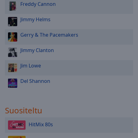
Done
Freddy Cannon
Close
Modal
Jimmy Helms
Dialog
End
of
Gerry & The Pacemakers
dialog
window.
Jimmy Clanton
Jim Lowe
Del Shannon
Suositeltu
HitMix 80s