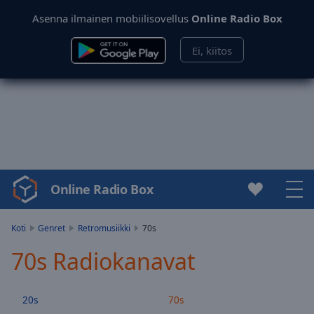
Asenna ilmainen mobiilisovellus
Online Radio Box
Ei, kiitos
Online Radio Box
Video
Player
is
Koti
Genret
Retromusiikki
70s
loading.
70s Radiokanavat
Play
Video
Play
20s
70s
Skip
Backward