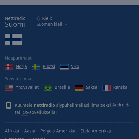
Nettiradio
Kieli:
Suomi
Suomen kieli
Naapurimaat
Norja
Ruotsi
Viro
Suositut maat
Yhdysvallat
Brasilia
Saksa
Ranska
Kuuntele
nettiradio
älypuhelimellasi ilmaiseksi
Android
-
tai
iOS
-sovelluksella!
Afrikka
Aasia
Pohjois-Amerikka
Etelä-Amerikka