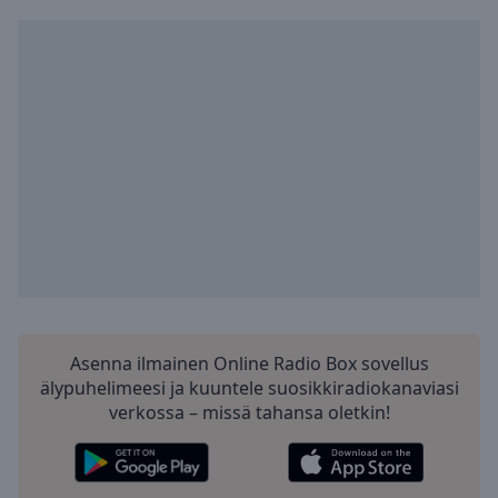
selected
Audio
Track
Picture-
in-
Picture
Fullscreen
This
is
a
modal
window.
Beginning
Asenna ilmainen Online Radio Box sovellus
of
älypuhelimeesi ja kuuntele suosikkiradiokanaviasi
dialog
verkossa – missä tahansa oletkin!
window.
Escape
will