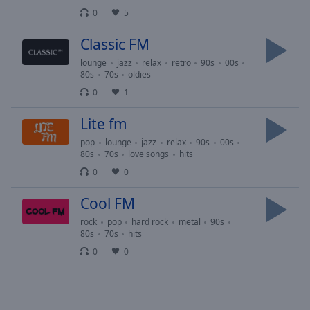
Playback
Rate
0
5
Chapters
Classic FM
Chapters
lounge
jazz
relax
retro
90s
00s
80s
70s
oldies
Descriptions
0
1
descriptions
Lite fm
off
,
pop
lounge
jazz
relax
90s
00s
selected
80s
70s
love songs
hits
0
0
Subtitles
subtitles
Cool FM
settings
,
rock
pop
hard rock
metal
90s
opens
80s
70s
hits
subtitles
0
0
settings
dialog
subtitles
off
,