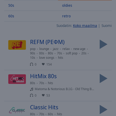
Skip
50s
oldies
Forward
Mute
60s
retro
Current
Time
0:00
Suodatin:
Koko maailma
Suomi
/
Duration
-:-
REFM (РЕФМ)
Loaded
:
0.00%
pop
lounge
jazz
relax
new age
90s
00s
80s
70s
soft pop
20s
Stream
10s
love songs
hits
Type
LIVE
0
154
Seek to
live,
currently
HitMix 80s
behind
live
LIVE
80s
70s
hits
Remaining
Matoma & Notorious B.I.G - Old Thing Back feat. Ja Rule & Ralph Trevant
Time
-
0
53
-:-
Classic Hits
1x
80s
70s
60s
hits