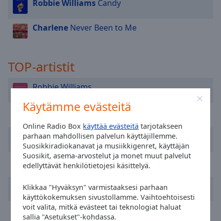
cancel
Robbie Williams
Candy
and
close
Charlene
Never Been to Me
the
window.
TOP-artistit
Text
Color
Robbie Williams
Käytämme evästeitä
Opacity
Enya
Online Radio Box
käyttää evästeitä
tarjotakseen
Text
Gifted
parhaan mahdollisen palvelun käyttäjillemme.
Suosikkiradiokanavat ja musiikkigenret, käyttäjän
Background
Suosikit, asema-arvostelut ja monet muut palvelut
Color
Going Home
edellyttävät henkilötietojesi käsittelyä.
Jon & Vangelis
Opacity
Klikkaa "Hyväksyn" varmistaaksesi parhaan
käyttökokemuksen sivustollamme. Vaihtoehtoisesti
voit valita, mitkä evästeet tai teknologiat haluat
Charlene
Caption
sallia "Asetukset"-kohdassa.