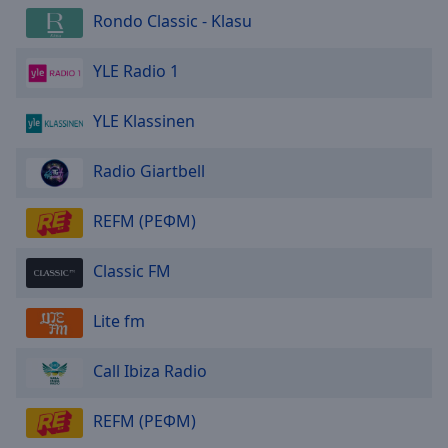
Done
Rondo Classic - Klasu
Close
Modal
Dialog
YLE Radio 1
End
of
YLE Klassinen
dialog
window.
Radio Giartbell
REFM (РЕФМ)
Classic FM
Lite fm
Call Ibiza Radio
REFM (РЕФМ)