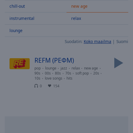
Skip
chill-out
new age
Forward
Mute
instrumental
relax
Current
Time
0:00
lounge
/
Suodatin:
Koko maailma
Suomi
Duration
-:-
Loaded
:
0.00%
REFM (РЕФМ)
Stream
Type
LIVE
pop
lounge
jazz
relax
new age
90s
00s
80s
70s
soft pop
20s
Seek to
10s
love songs
hits
live,
currently
0
154
behind
live
LIVE
Remaining
Time
-
-:-
1x