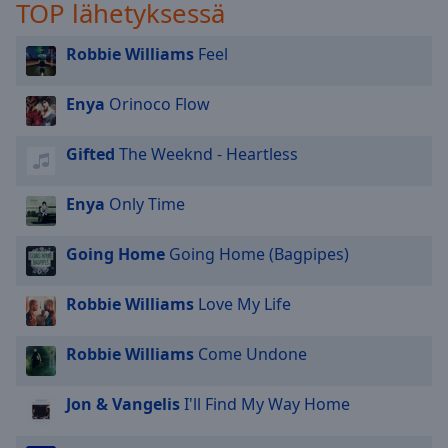
TOP lähetyksessä
selected
Robbie Williams
Feel
Audio
Track
Enya
Orinoco Flow
Picture-
in-
Picture
Gifted
The Weeknd - Heartless
Fullscreen
This
Enya
Only Time
is
a
modal
Going Home
Going Home (Bagpipes)
window.
Robbie Williams
Love My Life
Beginning
of
Robbie Williams
Come Undone
dialog
window.
Jon & Vangelis
I'll Find My Way Home
Escape
will