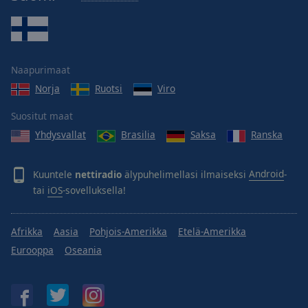
Naapurimaat
Norja
Ruotsi
Viro
Suositut maat
Yhdysvallat
Brasilia
Saksa
Ranska
Kuuntele
nettiradio
älypuhelimellasi ilmaiseksi
Android
-
tai
iOS
-sovelluksella!
Afrikka
Aasia
Pohjois-Amerikka
Etelä-Amerikka
Eurooppa
Oseania