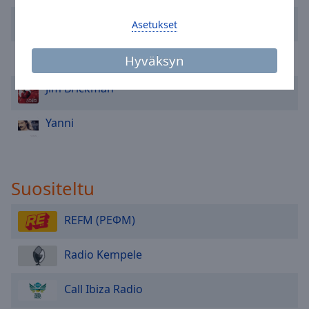
Area
Within Temptation
Background
Asetukset
Color
Édith Piaf
Hyväksyn
Opacity
Jim Brickman
Font
Yanni
Size
Text
Suositeltu
Edge
Style
REFM (РЕФМ)
Font
Radio Kempele
Family
Call Ibiza Radio
Reset