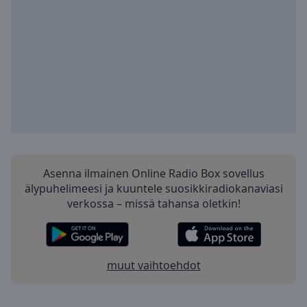
Playback
Rate
Chapters
Chapters
Descriptions
descriptions
off
,
selected
Asenna ilmainen Online Radio Box sovellus
Subtitles
älypuhelimeesi ja kuuntele suosikkiradiokanaviasi
subtitles
verkossa – missä tahansa oletkin!
settings
,
opens
subtitles
settings
muut vaihtoehdot
dialog
subtitles
off
,