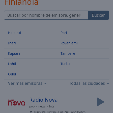
Finlandia
Skip
Forward
Mute
Buscar
Current
Time
0:00
/
Helsinki
Pori
Duration
-:-
Loaded
:
Inari
Rovaniemi
0.00%
Stream
Kajaani
Tampere
Type
LIVE
Lahti
Turku
Seek to
live,
currently
Oulu
behind
live
LIVE
Ver mas emisoras
Todas las ciudades
Remaining
Time
-
-:-
Radio Nova
pop
news
hits
1x
Tunnista Tuntiin - Ege Zulu and Behm