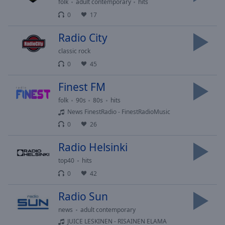
folk
adult contemporary
hits
Done
0
17
Close
Modal
Dialog
Radio City
End
classic rock
of
dialog
0
45
window.
Finest FM
folk
90s
80s
hits
News FinestRadio - FinestRadioMusic
0
26
Radio Helsinki
top40
hits
0
42
Radio Sun
news
adult contemporary
JUICE LESKINEN - RISAINEN ELAMA