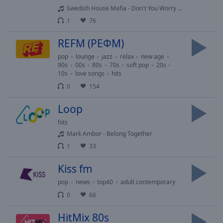
cancel
Swedish House Mafia - Don't You Worry Child
and
1
76
close
the
REFM (РЕФМ)
window.
pop
lounge
jazz
relax
new age
90s
00s
80s
70s
soft pop
20s
Text
10s
love songs
hits
Color
0
154
Loop
Opacity
hits
Mark Ambor - Belong Together
Text
1
33
Background
Color
Kiss fm
pop
news
top40
adult contemporary
Opacity
0
66
HitMix 80s
Caption