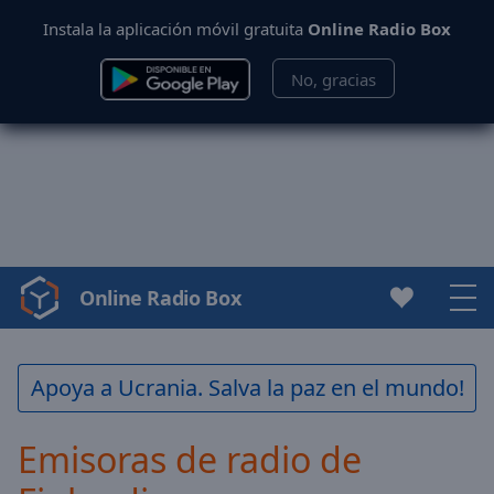
Instala la aplicación móvil gratuita
Online Radio Box
No, gracias
Online Radio Box
Video
Player
is
loading.
Apoya a Ucrania. Salva la paz en el mundo!
Play
Video
Emisoras de radio de
Play
Skip
Backward