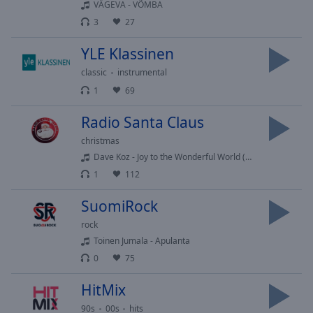
VÄGEVA - VÕMBA
selected
3
27
Audio
YLE Klassinen
Track
classic
instrumental
Picture-
in-
1
69
Picture
Fullscreen
Radio Santa Claus
This
christmas
is
Dave Koz - Joy to the Wonderful World (Medley)
a
modal
1
112
window.
SuomiRock
Beginning
rock
of
Toinen Jumala - Apulanta
dialog
0
75
window.
Escape
HitMix
will
90s
00s
hits