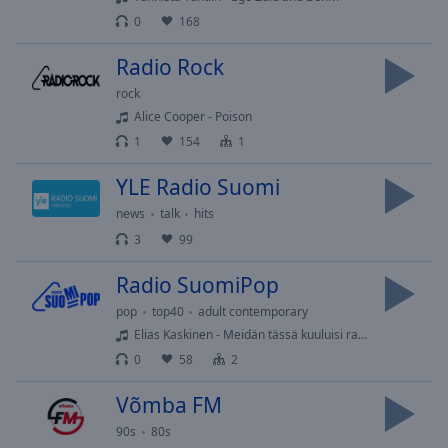
Playback
Rate
0
168
Chapters
Radio Rock
Chapters
rock
Alice Cooper - Poison
Descriptions
1
154
1
descriptions
YLE Radio Suomi
off
,
selected
news
talk
hits
3
99
Subtitles
Radio SuomiPop
subtitles
settings
,
pop
top40
adult contemporary
opens
Elias Kaskinen - Meidän tässä kuuluisi rakastuu
subtitles
0
58
2
settings
dialog
Võmba FM
subtitles
90s
80s
off
,