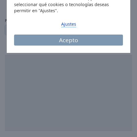
0
58
seleccionar qué cookies o tecnologías deseas
permitir en "Ajustes".
Paginas:
Ajustes
1
2
3
4
← anterior
siguiente →
Acepto