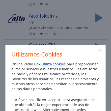
0
10
Aito Iskelmä
pop
Marc Almond & Gene Pitney - Something's Gotten Hold Of My Heart
0
17
1
Groove FM
jazz
soul
Utilizamos Cookies
0
35
Online Radio Box
utiliza cookies
para proporcionar
RQL
el mejor servicio a nuestros usuarios. Las emisoras
de radio y géneros musicales preferidos, los
rock
classic rock
Favoritos de los usuarios, las reseñas de emisoras y
rql best of rock
muchos otros servicios necesitan el procesamiento
1
41
de tus datos personales.
NRJ Suomihitit
Por favor, haz clic en "Acepto" para asegurarte de
que obtendrás la mejor experiencia de uso de
pop
top40
adult contemporary
nuestro sitio web. Alternativamente, puedes