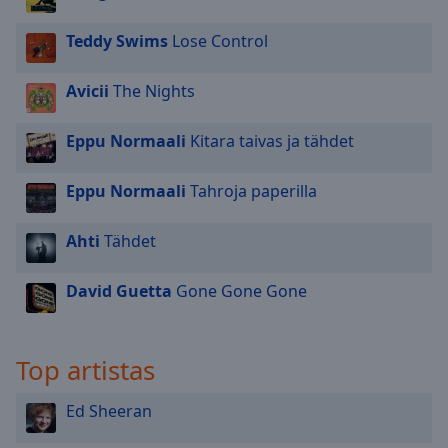
Teddy Swims
Lose Control
Avicii
The Nights
Eppu Normaali
Kitara taivas ja tähdet
Eppu Normaali
Tahroja paperilla
Ahti
Tähdet
David Guetta
Gone Gone Gone
Top artistas
Ed Sheeran