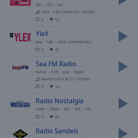
Area
80s
70s
hits
Background
Lizzo - 2 Be Loved (Am I Ready)
Color
0
53
YleX
Opacity
pop
talk
adult contemporary
0
35
Font
Size
Sea FM Radio
dance
r'n'b
pop
top40
Text
Martin Garrix & U2 - Fireflies
Edge
0
54
Style
Radio Nostalgia
Font
news
oldies
60s
50s
hits
Family
0
88
Radio Sandels
Reset