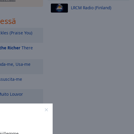
LRCM Radio (Finland)
sessä
kles (Praise You)
the Richer
There
da-me, Usa-me
suscita-me
uito Louvor
Espírito Santo
em Vem do Céu (Ao
äjillemme.