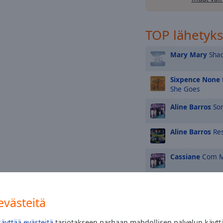
TOP lähetyk
Mary Mary
Shac
Sixpence None 
She Goes
Aline Barros
Son
Aline Barros
Res
Cassiane
Com M
Fernanda Brum
västeitä
Fernandinho
Qu
Vivo)
käyttää evästeitä
tarjotakseen parhaan mahdollisen palvelun käytt