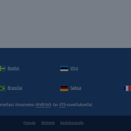
Ruotsi
Viro
Brasilia
Saksa
mellasi ilmaiseksi
Android
- tai
iOS
-sovelluksella!
Palaute
Widgetit
Radiokanaville