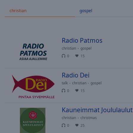
/
Duration
-:-
christian
gospel
Loaded
:
0.00%
0:00
Stream
Radio Patmos
Type
LIVE
christian
gospel
Seek to
live,
0
15
currently
behind
live
LIVE
Remaining
Radio Dei
Time
-
talk
christian
gospel
-:-
0
15
1x
Playback
Kauneimmat Joululaulut
Rate
christian
christmas
Chapters
0
25