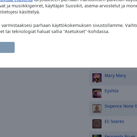
at ja musiikkigenret, käyttäjän Suosikit, asema-arvostelut ja mon
Eyshila
Nada Po
tietojesi käsittelyä.
Adorador
Eli Soares
Me Aj
" varmistaaksesi parhaan käyttökokemuksen sivustollamme. Vaihto
eet tai teknologiat haluat sallia "Asetukset"-kohdassa.
Giselli Cristina
M
TOP-artistit
Mary Mary
Eyshila
Sixpence None t
Eli Soares
Fernanda Brum