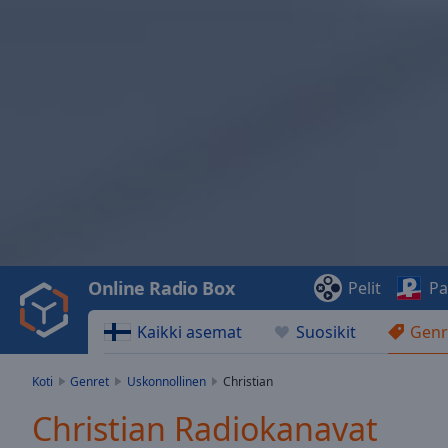
Video
Player
is
loading.
Play
Video
Online Radio Box
Pelit
Pa
Play
Skip
Kaikki asemat
Suosikit
Genr
Backward
Skip
Forward
Koti
Genret
Uskonnollinen
Christian
Mute
Current
Christian Radiokanavat
Time
0:00