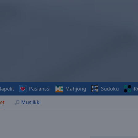
lapelit
Pasianssi
Mahjong
Sudoku
R
et
Musiikki