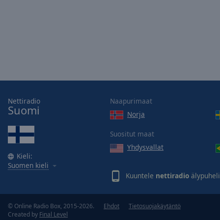
Opacity
Font
Size
Text
Edge
Style
Nettiradio
Naapurimaat
Suomi
Norja
Font
Suositut maat
Family
Yhdysvallat
Kieli:
Suomen kieli
Reset
Kuuntele
nettiradio
älypuheli
Done
Close
Modal
© Online Radio Box, 2015-2026.
Ehdot
Tietosuojakäytäntö
Dialog
Created by
Final Level
End