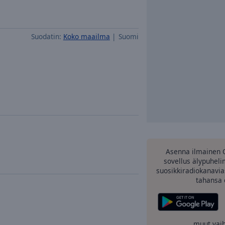
Suodatin:
Koko maailma
Suomi
Asenna ilmainen 
sovellus älypuheli
suosikkiradiokanavia
tahansa 
muut vai