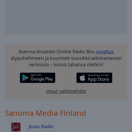
selected
Audio
Track
Picture-
in-
Picture
Fullscreen
Asenna ilmainen Online Radio Box
sovellus
This
älypuhelimeesi ja kuuntele suosikkiradiokanaviasi
is
verkossa – missä tahansa oletkin!
a
modal
window.
muut vaihtoehdot
Beginning
of
dialog
Sanoma Media Finland
window.
Escape
Joulu Radio
will