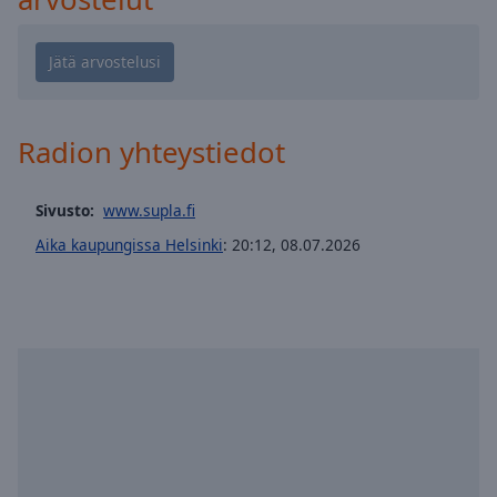
Playback
Rate
Chapters
Chapters
Radion yhteystiedot
Descriptions
descriptions
Sivusto:
www.supla.fi
off
,
selected
Aika kaupungissa Helsinki
:
20:12
,
08.07.2026
Subtitles
subtitles
settings
,
opens
subtitles
settings
dialog
subtitles
off
,