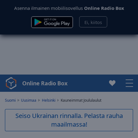
Asenna ilmainen mobiilisovellus
Online Radio Box
Ei, kiitos
Online Radio Box
Video
Player
is
Suomi
Uusimaa
Helsinki
Kauneimmat Joululaulut
loading.
Play
Seiso Ukrainan rinnalla. Pelasta rauha
Video
maailmassa!
Play
Skip
Backward