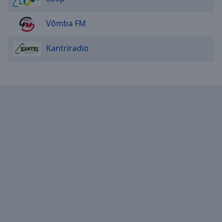
Võmba FM
Kantriradio