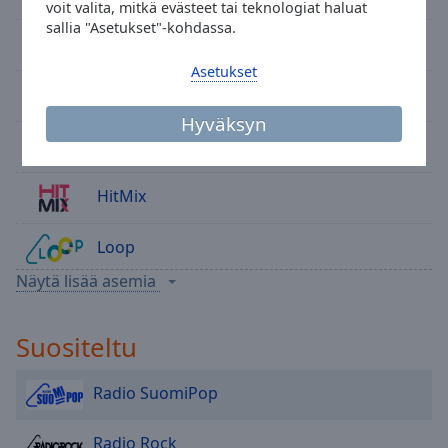
voit valita, mitkä evästeet tai teknologiat haluat
Area
sallia "Asetukset"-kohdassa.
Background
Radio Rock
Color
Asetukset
Easy Hits
Opacity
Hyväksyn
HitMix 80s
Font
Size
HitMix
Loop
Text
Edge
Näytä lisää asemia
Style
Aito Iskelmä
Suositeltu
Kantriradio
Font
Family
Radio SuomiPop
Reset
Radio Rock