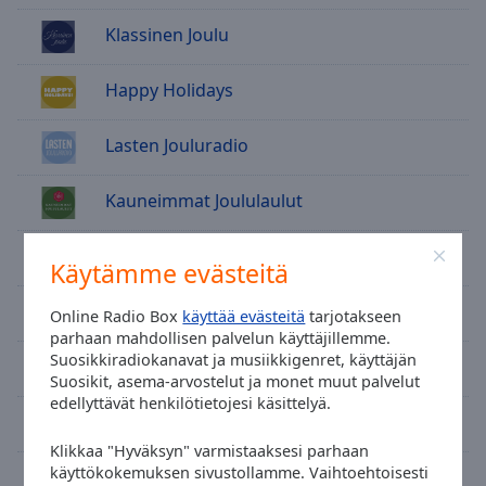
cancel
and
Klassinen Joulu
close
the
Happy Holidays
window.
Lasten Jouluradio
Text
Color
Kauneimmat Joululaulut
Opacity
PopJoulu
Käytämme evästeitä
Text
Jul Radion
Online Radio Box
käyttää evästeitä
tarjotakseen
Background
parhaan mahdollisen palvelun käyttäjillemme.
Color
Suosikkiradiokanavat ja musiikkigenret, käyttäjän
Classic Hits
Suosikit, asema-arvostelut ja monet muut palvelut
edellyttävät henkilötietojesi käsittelyä.
Opacity
Groove FM
Klikkaa "Hyväksyn" varmistaaksesi parhaan
Caption
käyttökokemuksen sivustollamme. Vaihtoehtoisesti
Radio SuomiPop