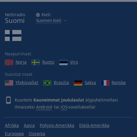
Nettiradio
Kieli:
Suomi
Suomen kieli
Naapurimaat
Norja
Ruotsi
Viro
Suositut maat
Yhdysvallat
Brasilia
Saksa
Ranska
Kuuntele
Kauneimmat Joululaulut
älypuhelimellasi
ilmaiseksi
Android
- tai
iOS
-sovelluksella!
Afrikka
Aasia
Pohjois-Amerikka
Etelä-Amerikka
Eurooppa
Oseania