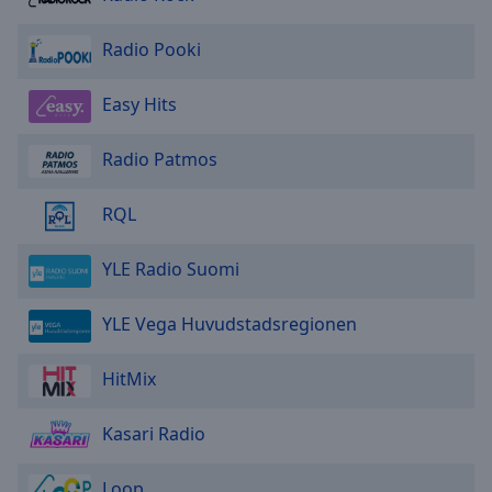
Done
Close
Radio Pooki
Modal
Dialog
End
Easy Hits
of
dialog
Radio Patmos
window.
RQL
YLE Radio Suomi
YLE Vega Huvudstadsregionen
HitMix
Kasari Radio
Loop