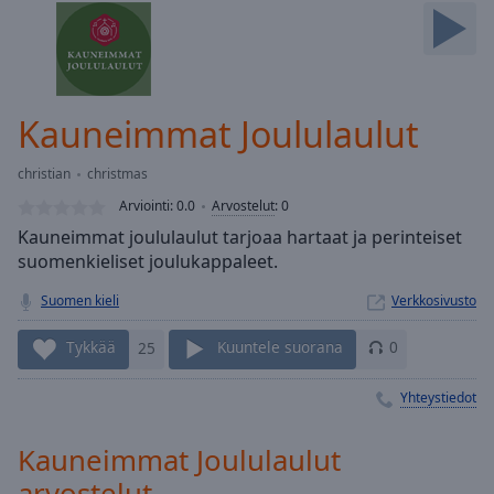
Skip
Forward
Mute
Current
Time
0:00
Kauneimmat Joululaulut
/
Duration
-:-
christian
christmas
Loaded
:
0.00%
Arviointi:
0.0
Arvostelut
:
0
Stream
Kauneimmat joululaulut tarjoaa hartaat ja perinteiset
Type
LIVE
suomenkieliset joulukappaleet.
Seek to
live,
Suomen kieli
Verkkosivusto
currently
behind
Tykkää
25
Kuuntele suorana
0
live
LIVE
Remaining
Time
-
Yhteystiedot
-:-
Kauneimmat Joululaulut
1x
arvostelut