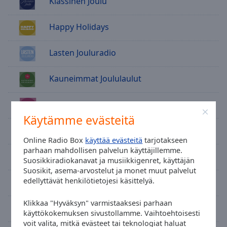
Klassinen Joulu
cancel
and
close
Happy Holidays
the
window.
Lasten Jouluradio
Text
Kauneimmat Joululaulut
Color
PopJoulu
Opacity
Käytämme evästeitä
Jul Radion
Text
Online Radio Box
käyttää evästeitä
tarjotakseen
Background
parhaan mahdollisen palvelun käyttäjillemme.
Classic Hits
Suosikkiradiokanavat ja musiikkigenret, käyttäjän
Color
Suosikit, asema-arvostelut ja monet muut palvelut
edellyttävät henkilötietojesi käsittelyä.
Groove FM
Opacity
Klikkaa "Hyväksyn" varmistaaksesi parhaan
Radio SuomiPop
käyttökokemuksen sivustollamme. Vaihtoehtoisesti
Caption
voit valita, mitkä evästeet tai teknologiat haluat