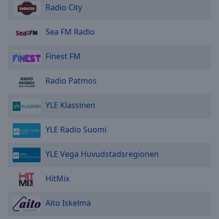
Done
Radio City
Close
Modal
Sea FM Radio
Dialog
End
of
Finest FM
dialog
window.
Radio Patmos
YLE Klassinen
YLE Radio Suomi
YLE Vega Huvudstadsregionen
HitMix
Aito Iskelmä