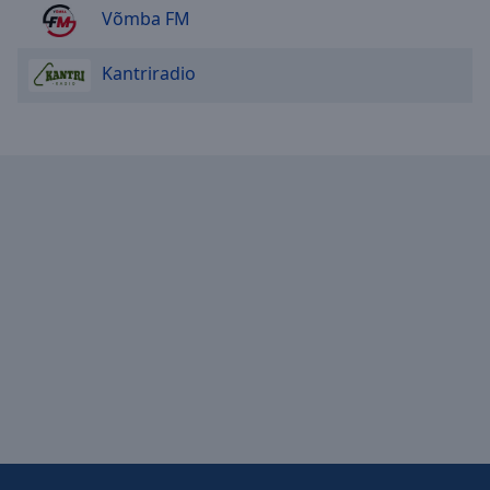
Võmba FM
Kantriradio