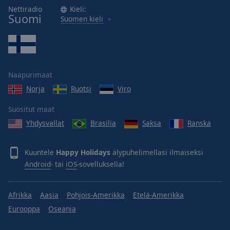
Nettiradio
Kieli:
Suomi
Suomen kieli
Naapurimaat
Norja
Ruotsi
Viro
Suositut maat
Yhdysvallat
Brasilia
Saksa
Ranska
Kuuntele
Happy Holidays
älypuhelimellasi ilmaiseksi
Android
- tai
iOS
-sovelluksella!
Afrikka
Aasia
Pohjois-Amerikka
Etelä-Amerikka
Eurooppa
Oseania