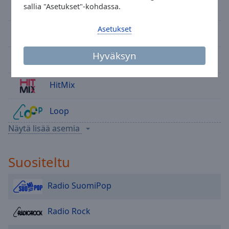
Area
Radio Rock
sallia "Asetukset"-kohdassa.
Background
Color
Asetukset
Easy Hits
Hyväksyn
Opacity
HitMix 80s
HitMix
Font
Size
Loop
Text
Näytä lisää asemia
Aito Iskelmä
Edge
Style
Suositeltu
Kantriradio
Font
Radio SuomiPop
Family
Radio Rock
Reset