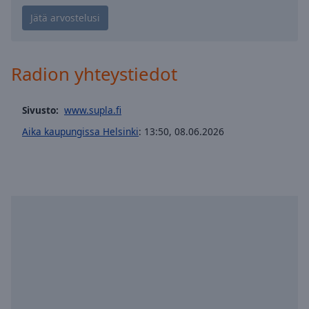
Playback
Rate
Chapters
Chapters
Radion yhteystiedot
Descriptions
Sivusto:
www.supla.fi
descriptions
off
,
Aika kaupungissa Helsinki
:
13:50
,
08.06.2026
selected
Subtitles
subtitles
settings
,
opens
subtitles
settings
dialog
subtitles
off
,