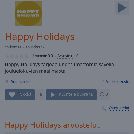
Skip
Forward
Mute
Current
Time
0:00
Happy Holidays
/
Duration
-:-
christmas
soundtrack
Loaded
:
0.00%
Arviointi:
0.0
Arvostelut
:
0
Stream
Happy Holidays tarjoaa unohtumattomia säveliä
Type
LIVE
jouluelokuvien maailmasta.
Seek to
live,
Suomen kieli
Verkkosivusto
currently
behind
Tykkää
26
Kuuntele suorana
0
live
LIVE
Remaining
Time
-
Yhteystiedot
-:-
Happy Holidays arvostelut
1x