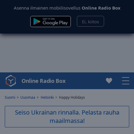
Asenna ilmainen mobiilisovellus
Online Radio Box
Ei, kiitos
Online Radio Box
Video
Player
is
Suomi
Uusimaa
Helsinki
Happy Holidays
loading.
Play
Seiso Ukrainan rinnalla. Pelasta rauha
Video
maailmassa!
Play
Skip
Backward