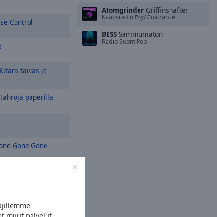
Atomgrinder
Griffinshafter
Kaaosradio Psy/Goatrance
se Control
BESS
Sammumaton
Radio SuomiPop
s
Kitara taivas ja
Tahroja paperilla
one Gone Gone
äjillemme.
et muut palvelut