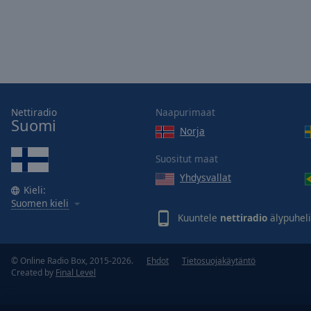
Nettiradio
Naapurimaat
Suomi
Norja
Suositut maat
Yhdysvallat
Kieli:
Suomen kieli
Kuuntele
nettiradio
älypuheli
© Online Radio Box, 2015-2026.
Ehdot
Tietosuojakäytäntö
Created by
Final Level