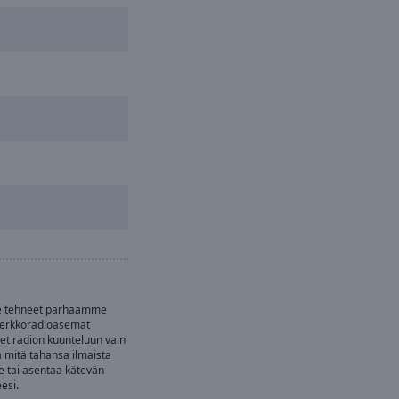
e tehneet parhaamme
verkkoradioasemat
et radion kuunteluun vain
 mitä tahansa ilmaista
e tai asentaa kätevän
esi.