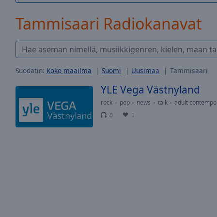
/
Duration
-:-
Tammisaari Radiokanavat
Loaded
:
0.00%
0:00
Stream
Type
LIVE
Suodatin:
Koko maailma
Suomi
Uusimaa
Tammisaari
Seek to
YLE Vega Västnyland
live,
currently
behind
rock
pop
news
talk
adult contempo
live
LIVE
0
1
Remaining
Time
-
-:-
1x
Playback
Rate
Chapters