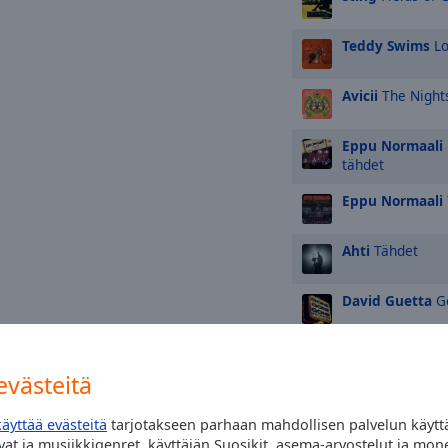
Teddy Swims
Lo
Avicii
The Night
Eppu Normaali
tähdet
Eppu Normaali
Ahti
Tähdet
David Guetta
G
TOP-artistit
västeitä
Ed Sheeran
käyttää evästeitä
tarjotakseen parhaan mahdollisen palvelun käytt
at ja musiikkigenret, käyttäjän Suosikit, asema-arvostelut ja mon