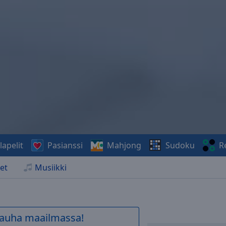
lapelit
Pasianssi
Mahjong
Sudoku
R
et
Musiikki
 rauha maailmassa!