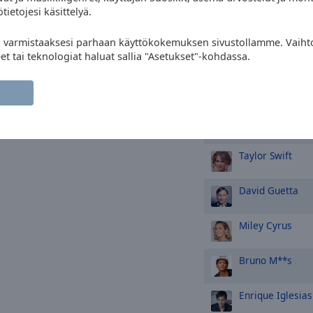
tietojesi käsittelyä.
Dua Lipa
" varmistaaksesi parhaan käyttökokemuksen sivustollamme. Vaihto
Coldplay
eet tai teknologiat haluat sallia "Asetukset"-kohdassa.
Elton John
Bebe Rexha
Taylor Swift
David Guetta
Miley Cyrus
Bruno M**s
Enrique Iglesias