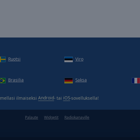
Ruotsi
Viro
Brasilia
Saksa
mellasi ilmaiseksi
Android
- tai
iOS
-sovelluksella!
Palaute
Widgetit
Radiokanaville