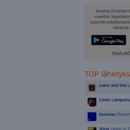
Asenna ilmainen 
sovellus älypuheli
suosikkiradiokanavia
tahansa 
muut vai
TOP lähetyk
Leevi and the 
Linda Lampeni
Kuumaa
Ylivoi
Sting
Fields of 