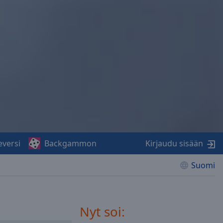
eversi
Backgammon
Kirjaudu sisään
Suomi
Nyt soi: