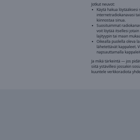
Jotkut neuvot:
Käytä hakua löytääksesi 
internetradiokanavasi tai 
kiinnostaa sinua.
Suosituimmat radiokanava
voit löytää itsellesi jotain
lajityypin tai maan muka
Oikealla puolella oleva l
lähetettävät kappaleet. 
napsauttamalla kappaleita
Ja mikä tärkeintä — jos pid
siitä ystävillesi jossakin so
kuuntele verkkoradiota yh