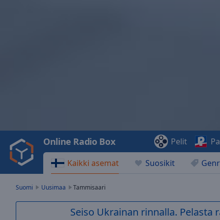
Video
Player
is
loading.
Play
Video
Online Radio Box
Pelit
Pa
Play
Skip
Kaikki asemat
Suosikit
Genr
Backward
Skip
Forward
Suomi
Uusimaa
Tammisaari
Mute
Current
Seiso Ukrainan rinnalla. Pelasta
Time
0:00