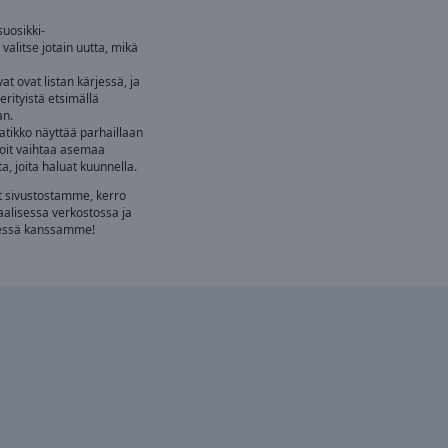
suosikki-
valitse jotain uutta, mikä
t ovat listan kärjessä, ja
 erityistä etsimällä
an.
aatikko näyttää parhaillaan
Voit vaihtaa asemaa
, joita haluat kuunnella.
ät sivustostamme, kerro
siaalisessa verkostossa ja
dessä kanssamme!