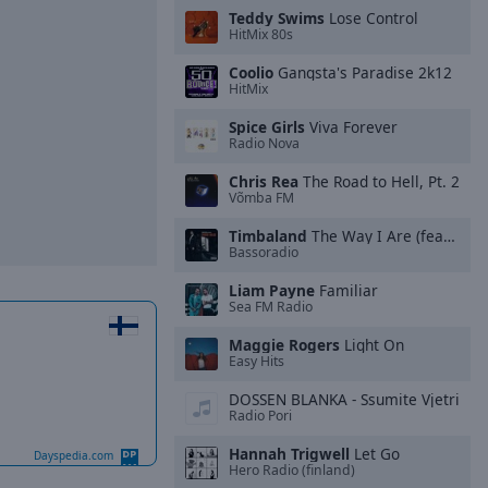
Teddy Swims
Lose Control
HitMix 80s
Coolio
Gangsta's Paradise 2k12
HitMix
Spice Girls
Viva Forever
Radio Nova
Chris Rea
The Road to Hell, Pt. 2
Võmba FM
Timbaland
The Way I Are (feat. Keri Hilson & D.O.E.)
Bassoradio
Liam Payne
Familiar
Sea FM Radio
Maggie Rogers
Light On
Easy Hits
DOSSEN BLANKA - Ssumite Vjetri
Radio Pori
Hannah Trigwell
Let Go
Dayspedia.com
Hero Radio (finland)