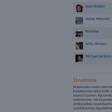
Alan Walker
Haloo Helsinki!
Kuumaa
Arttu Wiskari
Michael Jackson
Sivustosta
Mukavuutesi vuoksi olemm
kootaksemme lähes kaikki 
maassa Suomen. Nyt tarvits
soittimemme. Voit kuunnella
verkkoradiota sivustollamm
sovelluksemme älypuhelime