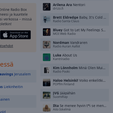
Arilena Ara
Nentori
drUzi.fi
Online Radio Box
meesi ja kuuntele
Brett Eldredge
Baby, It's Cold Outside (feat. Meghan Trainor)
si verkossa – missä
Radio Santa Claus
oletkin!
Bluey
Got to Let My Feelings Show
MOI Web Radio
Nordman
Vandraren
htoehdot
Radio Auran Aallot
Luke
About Us
Kantriradio
sessä
Kim Lönnholm
Minä Olen Muistanut
Radio Pooki
Leavings
Jerusalem
Haloo Helsinki!
Voiko enkelitkin eksyä
POPfm Finland
us
Liekinheitin
JVG
Jääpähän
SuomiRäp
mainen
Ilta
Se menee hyvin t*i se menee ohi
Aito Iskelmä
Gold