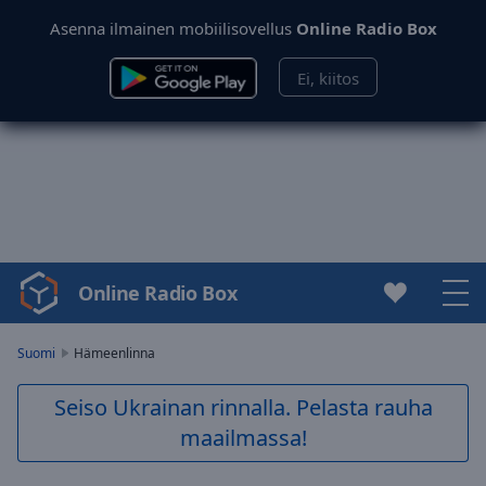
Asenna ilmainen mobiilisovellus
Online Radio Box
Ei, kiitos
Online Radio Box
Video
Player
is
Suomi
Hämeenlinna
loading.
Play
Seiso Ukrainan rinnalla. Pelasta rauha
Video
maailmassa!
Play
Skip
Backward