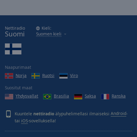
Nettiradio
Kieli:
Suomi
Suomen kieli
Naapurimaat
Norja
Ruotsi
Viro
Suositut maat
Yhdysvallat
Brasilia
Saksa
Ranska
Kuuntele
nettiradio
älypuhelimellasi ilmaiseksi
Android
-
tai
iOS
-sovelluksella!