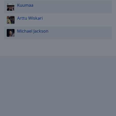
Done
Kuumaa
Close
Modal
Dialog
Arttu Wiskari
End
of
Michael Jackson
dialog
window.