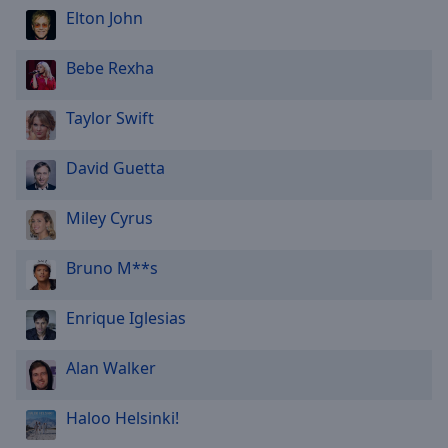
Area
Elton John
Background
Color
Bebe Rexha
Opacity
Taylor Swift
David Guetta
Font
Size
Miley Cyrus
Text
Bruno M**s
Edge
Style
Enrique Iglesias
Font
Alan Walker
Family
Haloo Helsinki!
Reset