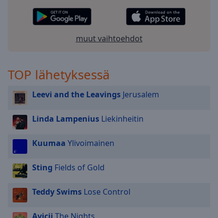
selected
Audio
Track
muut vaihtoehdot
Picture-
in-
Picture
TOP lähetyksessä
Fullscreen
This
Leevi and the Leavings
Jerusalem
is
a
Linda Lampenius
Liekinheitin
modal
window.
Kuumaa
Ylivoimainen
Beginning
of
Sting
Fields of Gold
dialog
window.
Teddy Swims
Lose Control
Escape
will
Avicii
The Nights