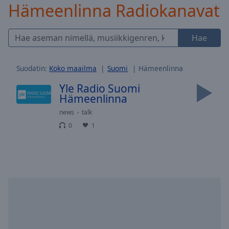
Hämeenlinna Radiokanavat
Skip
Forward
Mute
Hae
Current
Time
0:00
/
Suodatin:
Koko maailma
Suomi
Hämeenlinna
Duration
-:-
Loaded
:
Yle Radio Suomi
0.00%
Hämeenlinna
Stream
news
talk
Type
LIVE
0
1
Seek to
live,
currently
behind
live
LIVE
Remaining
Time
-
-:-
1x