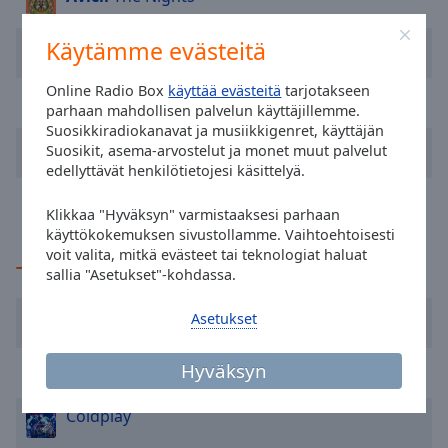
cancel
and
Käytämme evästeitä
Eppu Normaali
Kitara taivas ja tähdet
close
the
Online Radio Box
käyttää evästeitä
tarjotakseen
window.
Eppu Normaali
Tahroja paperilla
parhaan mahdollisen palvelun käyttäjillemme.
Suosikkiradiokanavat ja musiikkigenret, käyttäjän
Text
Ahti
Tähdet
Suosikit, asema-arvostelut ja monet muut palvelut
Color
edellyttävät henkilötietojesi käsittelyä.
David Guetta
Gone Gone Gone
Klikkaa "Hyväksyn" varmistaaksesi parhaan
Opacity
käyttökokemuksen sivustollamme. Vaihtoehtoisesti
voit valita, mitkä evästeet tai teknologiat haluat
TOP-artistit
sallia "Asetukset"-kohdassa.
Text
Background
Ed Sheeran
Asetukset
Color
Dua Lipa
Hyväksyn
Opacity
Coldplay
Caption