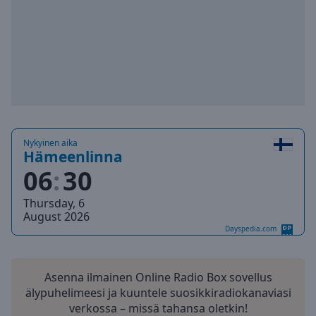
Playback
Rate
Chapters
Chapters
Descriptions
descriptions
off
,
Nykyinen aika
selected
Hämeenlinna
06
30
Subtitles
Thursday, 6
subtitles
August 2026
settings
,
Dayspedia.com
opens
subtitles
settings
Asenna ilmainen Online Radio Box sovellus
dialog
älypuhelimeesi ja kuuntele suosikkiradiokanaviasi
subtitles
verkossa – missä tahansa oletkin!
off
,