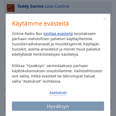
cancel
Teddy Swims
Lose Control
and
close
the
Avicii
The Nights
Käytämme evästeitä
window.
Eppu Normaali
Kitara taivas ja tähdet
Online Radio Box
käyttää evästeitä
tarjotakseen
Text
parhaan mahdollisen palvelun käyttäjillemme.
Color
Suosikkiradiokanavat ja musiikkigenret, käyttäjän
Eppu Normaali
Tahroja paperilla
Suosikit, asema-arvostelut ja monet muut palvelut
edellyttävät henkilötietojesi käsittelyä.
Opacity
Ahti
Tähdet
Klikkaa "Hyväksyn" varmistaaksesi parhaan
David Guetta
Gone Gone Gone
käyttökokemuksen sivustollamme. Vaihtoehtoisesti
Text
voit valita, mitkä evästeet tai teknologiat haluat
Background
sallia "Asetukset"-kohdassa.
Color
TOP-artistit
Asetukset
Opacity
Ed Sheeran
Hyväksyn
Caption
Dua Lipa