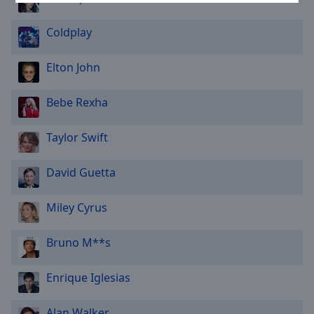
Area
Background
Coldplay
Color
Elton John
Opacity
Bebe Rexha
Font
Size
Taylor Swift
David Guetta
Text
Edge
Style
Miley Cyrus
Bruno M**s
Font
Family
Enrique Iglesias
Reset
Alan Walker