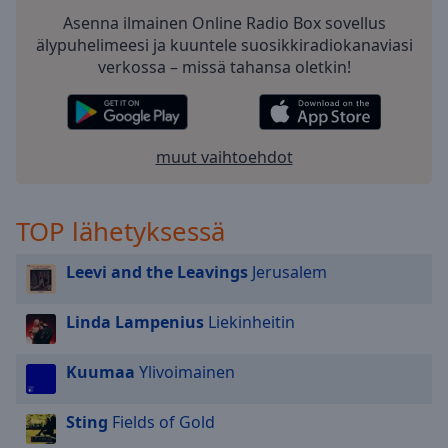
selected
Asenna ilmainen Online Radio Box sovellus
älypuhelimeesi ja kuuntele suosikkiradiokanaviasi
Audio
verkossa – missä tahansa oletkin!
Track
Picture-
in-
Picture
muut vaihtoehdot
Fullscreen
This
is
TOP lähetyksessä
a
modal
Leevi and the Leavings
Jerusalem
window.
Beginning
Linda Lampenius
Liekinheitin
of
dialog
Kuumaa
Ylivoimainen
window.
Escape
Sting
Fields of Gold
will