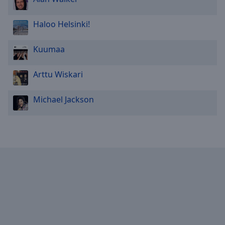
Done
Close
Haloo Helsinki!
Modal
Dialog
End
Kuumaa
of
dialog
Arttu Wiskari
window.
Michael Jackson