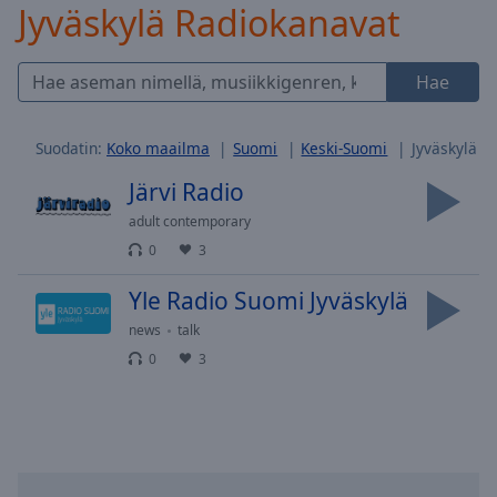
Jyväskylä Radiokanavat
Skip
Forward
Mute
Hae
Current
Time
0:00
/
Suodatin:
Koko maailma
Suomi
Keski-Suomi
Jyväskylä
Duration
-:-
Loaded
:
Järvi Radio
0.00%
adult contemporary
Stream
0
3
Type
LIVE
Seek to
Yle Radio Suomi Jyväskylä
live,
currently
news
talk
behind
live
LIVE
0
3
Remaining
Time
-
-:-
1x