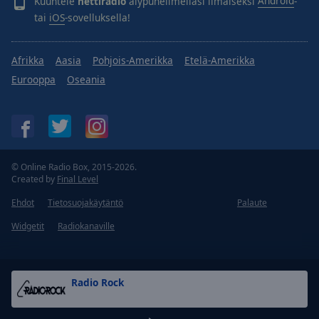
Kuuntele
nettiradio
älypuhelimellasi ilmaiseksi
Android
-
tai
iOS
-sovelluksella!
Afrikka
Aasia
Pohjois-Amerikka
Etelä-Amerikka
Eurooppa
Oseania
© Online Radio Box, 2015-2026.
Created by
Final Level
Ehdot
Tietosuojakäytäntö
Palaute
Widgetit
Radiokanaville
Radio Rock