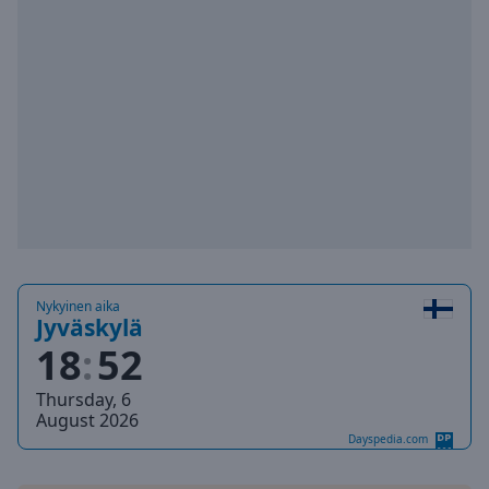
Playback
Rate
Chapters
Chapters
Descriptions
descriptions
off
,
selected
Subtitles
Nykyinen aika
subtitles
Jyväskylä
settings
,
18
52
opens
subtitles
Thursday, 6
settings
August 2026
dialog
Dayspedia.com
subtitles
off
,