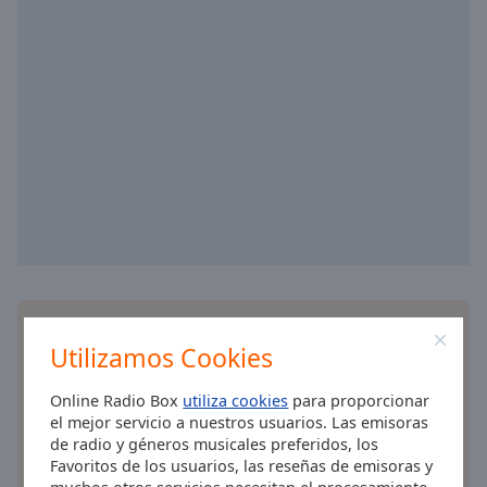
Area
Background
Color
Opacity
Font
Size
Text
Edge
Style
Instala la
aplicación
gratis Online Radio Box para
Utilizamos Cookies
su teléfono y escucha sus estaciones de radio en
línea favoritas dondequiera que esté!
Font
Online Radio Box
utiliza cookies
para proporcionar
Family
el mejor servicio a nuestros usuarios. Las emisoras
de radio y géneros musicales preferidos, los
Favoritos de los usuarios, las reseñas de emisoras y
Reset
otras opciones