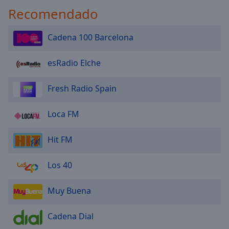
Recomendado
La Flamenca
Cadena 100 Barcelona
La Que Suena
esRadio Elche
La Indie
Fresh Radio Spain
Radio 6
Loca FM
Hit FM
Los 40
Muy Buena
Cadena Dial