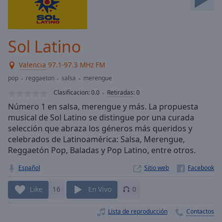
Skip
Forward
Mute
Current
Sol Latino
Time
0:00
/
Valencia
97.1-97.3 MHz FM
Duration
-:-
pop
reggaeton
salsa
merengue
Loaded
:
0.00%
Clasificacion:
0.0
Retiradas
:
0
Stream
Número 1 en salsa, merengue y más. La propuesta
Type
LIVE
musical de Sol Latino se distingue por una curada
Seek to
selección que abraza los géneros más queridos y
live,
celebrados de Latinoamérica: Salsa, Merengue,
currently
Reggaetón Pop, Baladas y Pop Latino, entre otros.
behind
live
LIVE
Remaining
Español
Sitio web
Time
-
-:-
Like
16
En Vivo
0
1x
Lista de reproducción
Contactos