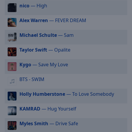
selected
nico
— High
Audio
Alex Warren
— FEVER DREAM
Track
Picture-
Michael Schulte
— 5am
in-
Picture
Fullscreen
Taylor Swift
— Opalite
This
is
Kygo
— Save My Love
a
modal
BTS - SWIM
window.
Holly Humberstone
— To Love Somebody
Beginning
of
dialog
KAMRAD
— Hug Yourself
window.
Escape
Myles Smith
— Drive Safe
will