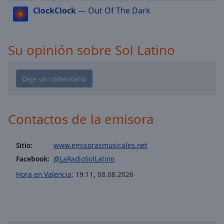
cancel
ClockClock
— Out Of The Dark
and
close
the
window.
Su opinión sobre Sol Latino
Text
Color
Opacity
Contactos de la emisora
Text
Sitio:
www.emisorasmusicales.net
Background
Facebook:
@LaRadioSolLatino
Color
Hora en Valencia
:
19:11
,
08.08.2026
Opacity
Caption