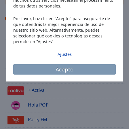
muchos otros servicios necesitan el procesamiento
Done
de tus datos personales.
Close
Modal
Grupo Emisoras Musicales
Dialog
Por favor, haz clic en "Acepto" para asegurarte de
End
que obtendrás la mejor experiencia de uso de
of
nuestro sitio web. Alternativamente, puedes
Ràdio Calp 106.8 FM
seleccionar qué cookies o tecnologías deseas
dialog
permitir en "Ajustes".
window.
Remember The Music Spain
Ajustes
Radio Hallo
Acepto
Sol Latino
+ Activa
Hola POP
Party FM