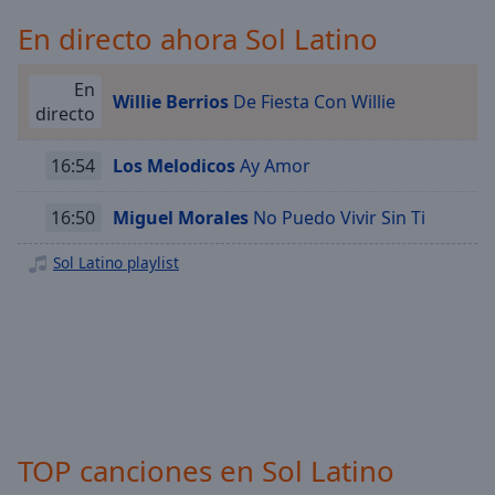
Playback
Rate
En directo ahora Sol Latino
Chapters
En
Willie Berrios
De Fiesta Con Willie
Chapters
directo
Descriptions
16:54
Los Melodicos
Ay Amor
descriptions
off
,
16:50
Miguel Morales
No Puedo Vivir Sin Ti
selected
Sol Latino playlist
Subtitles
subtitles
settings
,
opens
subtitles
settings
dialog
TOP canciones en Sol Latino
subtitles
off
,